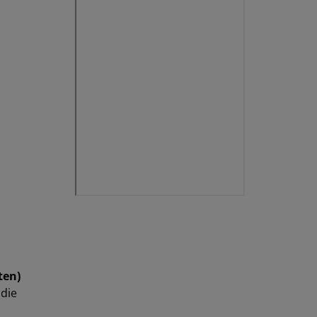
ten)
 die
d