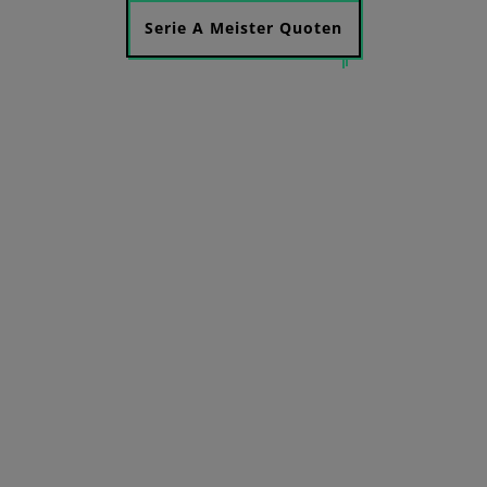
Serie A Meister Quoten