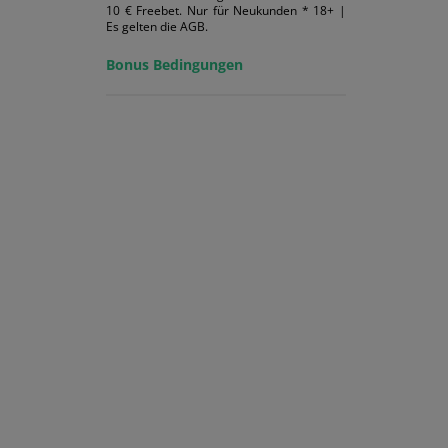
10 € Freebet. Nur für Neukunden * 18+ |
Es gelten die AGB.
Bonus Bedingungen