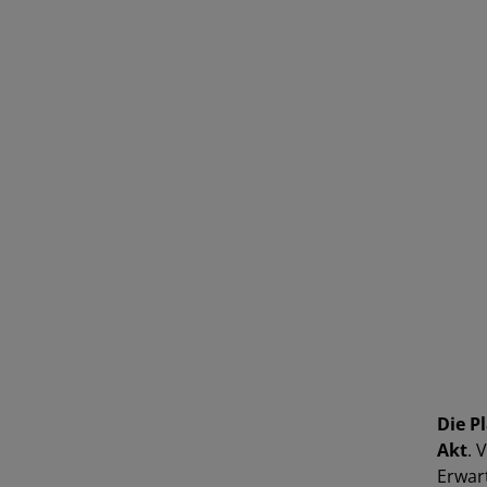
Die P
Akt
. 
Erwar