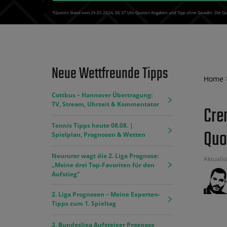
3. Liga Tipps
*Quoten Stand vom 29.05.2024‚ 06⁚37 Uhr Quoten Angaben und Tipp ohne Gewähr. Die Quo
Alle 
3. Liga Meister
NEO.bet Freiwetten
DFB Pokal Tipps
DFB-Pokal Quoten
Oddset Quotenboost
Frauen Fussball Tipps
Neue Wettfreunde Tipps
Home
Champions League Quoten
Tipico Promo Code
Cottbus – Hannover Übertragung:
TV, Stream, Uhrzeit & Kommentator
Cre
Europa League Quoten
Tennis Tipps heute 08.08. |
Quo
Spielplan, Prognosen & Wetten
Premier League Meister
Neururer wagt die 2. Liga Prognose:
Aktualis
„Meine drei Top-Favoriten für den
Aufstieg“
2. Liga Prognosen – Meine Experten-
Tipps zum 1. Spieltag
2. Bundesliga Aufsteiger Prognose