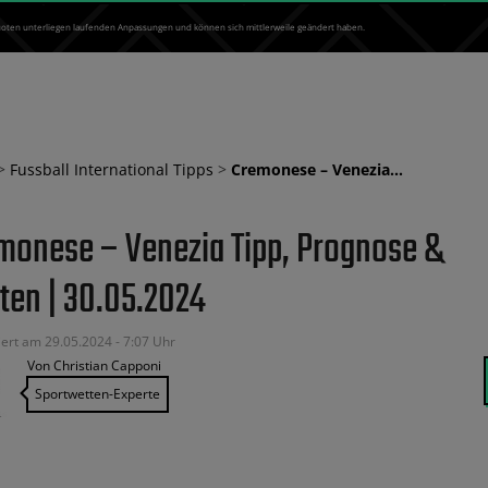
ten unterliegen laufenden Anpassungen und können sich mittlerweile geändert haben.
Sportwetten Tipps
>
Fussball International Tipps
>
Cremonese – Venezia…
monese – Venezia Tipp, Prognose &
ten | 30.05.2024
iert am 29.05.2024 - 7:07 Uhr
Von Christian Capponi
Sportwetten-Experte
WhatsApp