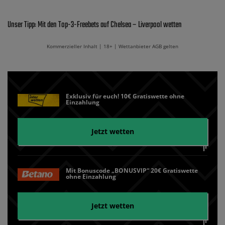
Unser Tipp: Mit den Top-3-Freebets auf Chelsea – Liverpool wetten
Kommerzieller Inhalt | 18+ | Wettanbieter AGB gelten
Exklusiv für euch! 10€ Gratiswette ohne
Einzahlung
Jetzt wetten
Mit Bonuscode „BONUSVIP“ 20€ Gratiswette
ohne Einzahlung
Jetzt wetten