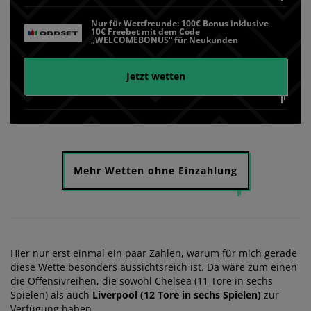
Nur für Wettfreunde: 100€ Bonus inklusive
10€ Freebet mit dem Code
„WELCOMEBONUS“ für Neukunden
Jetzt wetten
Mehr Wetten ohne Einzahlung
Hier nur erst einmal ein paar Zahlen, warum für mich gerade
diese Wette besonders aussichtsreich ist. Da wäre zum einen
die Offensivreihen, die sowohl Chelsea (11 Tore in sechs
Spielen) als auch
Liverpool (12 Tore in sechs Spielen)
zur
Verfügung haben.