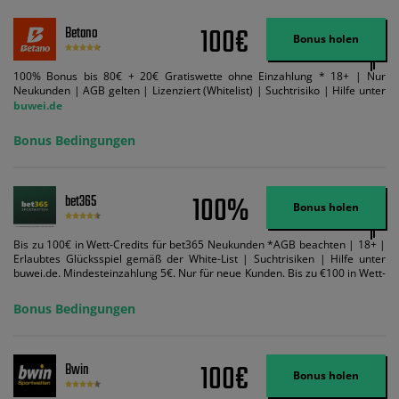
100€
Betano
Bonus holen
100% Bonus bis 80€ + 20€ Gratiswette ohne Einzahlung * 18+ | Nur
Neukunden | AGB gelten | Lizenziert (Whitelist) | Suchtrisiko | Hilfe unter
buwei.de
Bonus Bedingungen
100%
bet365
Bonus holen
Bis zu 100€ in Wett-Credits für bet365 Neukunden *AGB beachten | 18+ |
Erlaubtes Glücksspiel gemäß der White-List | Suchtrisiken | Hilfe unter
buwei.de. Mindesteinzahlung 5€. Nur für neue Kunden. Bis zu €100 in Wett-
Credits. Melden Sie sich an, zahlen Sie €5 oder mehr auf Ihr bet365-Konto
ein und wir geben Ihnen die entsprechende qualifizierende Einzahlung in
Bonus Bedingungen
Wett-Credits, wenn Sie qualifizierende Wetten im gleichen Wert platzieren
und diese abgerechnet werden. Mindestquoten, Wett- und
Zahlungsmethoden-Ausnahmen gelten. Gewinne schließen den Einsatz von
Wett-Credits aus. Es gelten die AGB, Zeitlimits und Ausnahmen. Der Bonus-
100€
Bwin
Code VIPANGEBOT kann während der Anmeldung benutzt werden, jedoch
Bonus holen
ändert dies den Angebotsbetrag in keinster Weise.