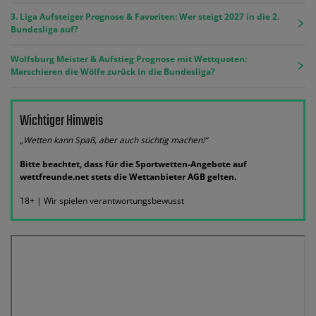
3. Liga Aufsteiger Prognose & Favoriten: Wer steigt 2027 in die 2.
Bundesliga auf?
Wolfsburg Meister & Aufstieg Prognose mit Wettquoten:
Marschieren die Wölfe zurück in die Bundesliga?
Wichtiger Hinweis
„Wetten kann Spaß, aber auch süchtig machen!“
Bitte beachtet, dass für die Sportwetten-Angebote auf
wettfreunde.net stets die Wettanbieter AGB gelten.
18+ | Wir spielen verantwortungsbewusst