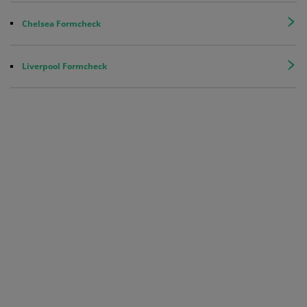
Chelsea Formcheck
Liverpool Formcheck