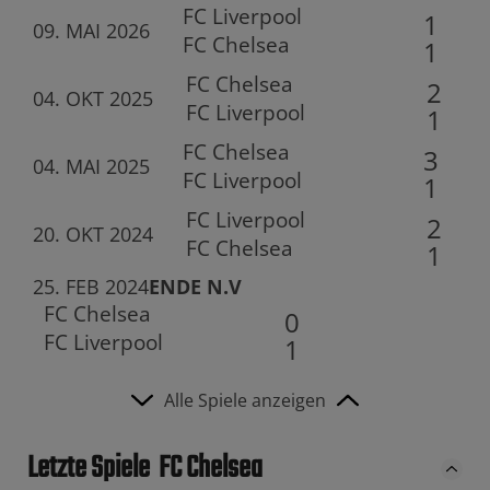
FC Liverpool
1
09. MAI 2026
FC Chelsea
1
FC Chelsea
2
04. OKT 2025
FC Liverpool
1
FC Chelsea
3
04. MAI 2025
FC Liverpool
1
FC Liverpool
2
20. OKT 2024
FC Chelsea
1
25. FEB 2024
ENDE N.V
FC Chelsea
0
FC Liverpool
1
Alle Spiele anzeigen
Letzte Spiele
FC Chelsea