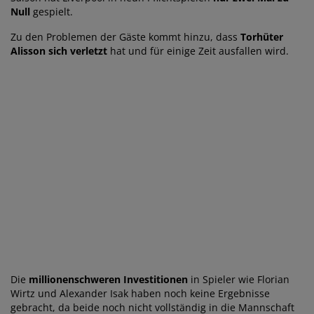
Null
gespielt.
Zu den Problemen der Gäste kommt hinzu, dass
Torhüter
Alisson sich verletzt
hat und für einige Zeit ausfallen wird.
Die
millionenschweren Investitionen
in Spieler wie Florian
Wirtz und Alexander Isak haben noch keine Ergebnisse
gebracht, da beide noch nicht vollständig in die Mannschaft