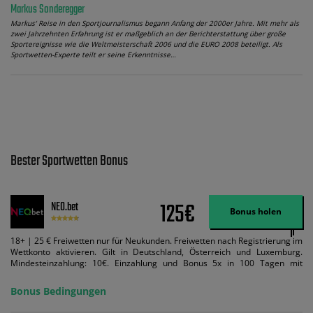
Markus Sonderegger
Markus‘ Reise in den Sportjournalismus begann Anfang der 2000er Jahre. Mit mehr als
zwei Jahrzehnten Erfahrung ist er maßgeblich an der Berichterstattung über große
Sportereignisse wie die Weltmeisterschaft 2006 und die EURO 2008 beteiligt. Als
Sportwetten-Experte teilt er seine Erkenntnisse…
Bester Sportwetten Bonus
125€
NEO.bet
Bonus holen
18+ | 25 € Freiwetten nur für Neukunden. Freiwetten nach Registrierung im
Wettkonto aktivieren. Gilt in Deutschland, Österreich und Luxemburg.
Mindesteinzahlung: 10€. Einzahlung und Bonus 5x in 100 Tagen mit
Mindestquote 1,5 umsetzen. Maximaler Umsatz: Bonusbetrag pro Wette.
Bedingungen können geändert werden. AGB gelten. Lizenziert; Hilfe bei
Bonus Bedingungen
Suchtrisiken: buwei.de.