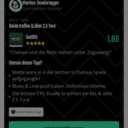
Markus Sonderegger
Sportwetten-Experte
Mein Tipp
Beide treffen & über 2.5 Tore
1.80
bet365
Chelsea und die Reds stehen unter Zugzwang!
Warum dieser Tipp?
Wette wäre in 4 der letzten 5 Chelsea-Spiele
aufgegangen
Blues & Liverpool haben Defensivprobleme
Die letzten 3 PL-Duelle brachten ein bts & über
2.5 Tore
Sicherheits-Tipp
Jetzt bei
bet365
wetten