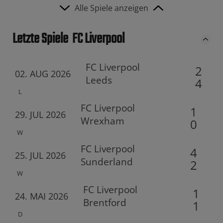
Alle Spiele anzeigen
Letzte Spiele
FC Liverpool
FC Liverpool
2
02. AUG 2026
Leeds
4
L
FC Liverpool
1
29. JUL 2026
Wrexham
0
W
FC Liverpool
4
25. JUL 2026
Sunderland
2
W
FC Liverpool
1
24. MAI 2026
Brentford
1
D