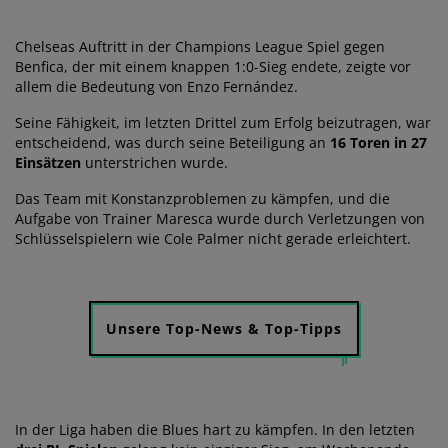
Chelseas Auftritt in der Champions League Spiel gegen
Benfica, der mit einem knappen 1:0-Sieg endete, zeigte vor
allem die Bedeutung von Enzo Fernández.
Seine Fähigkeit, im letzten Drittel zum Erfolg beizutragen, war
entscheidend, was durch seine Beteiligung an
16 Toren in 27
Einsätzen
unterstrichen wurde.
Das Team mit Konstanzproblemen zu kämpfen, und die
Aufgabe von Trainer Maresca wurde durch Verletzungen von
Schlüsselspielern wie Cole Palmer nicht gerade erleichtert.
Unsere Top-News & Top-Tipps
In der Liga haben die Blues hart zu kämpfen. In den letzten