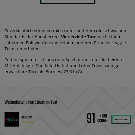
Zuversichtlich stimmen mich unter anderem die schwachen
Standards der Hausherren.
Vier erzielte Tore
nach einem
ruhenden Ball werden von keinem anderen Premier-League-
Team unterboten.
Zudem spielten sich aus dem Spiel heraus nur die beiden
Mit-Aufsteiger, Sheffield United und Luton Town, weniger
erwartbare Tore als Burnley (27,61 xG).
Wettanbieter ohne Steuer im Test
91
/100
NEO.bet
besuchen