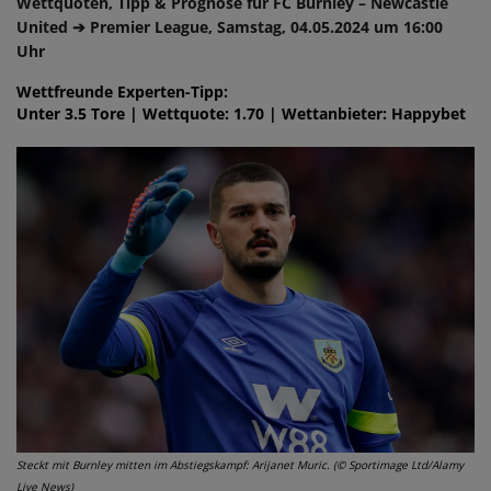
Wettquoten, Tipp & Prognose für FC Burnley – Newcastle
United ➔ Premier League, Samstag, 04.05.2024 um 16:00
Uhr
Wettfreunde Experten-Tipp:
Unter 3.5 Tore | Wettquote: 1.70 | Wettanbieter: Happybet
Steckt mit Burnley mitten im Abstiegskampf: Arijanet Muric. (© Sportimage Ltd/Alamy
Live News)