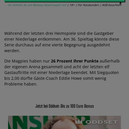
So nimmst du am Betway Gewinnspiel teil
| 18+ | Für Neukunden | AGB beachten
Während der letzten drei Heimspiele sind die Gastgeber
einer Niederlage entkommen. Am 36. Spieltag könnte diese
Serie durchaus auf eine vierte Begegnung ausgedehnt
werden.
Die Magpies haben nur
26 Prozent ihrer Punkte
außerhalb
der eigenen Arena gesammelt und acht der letzten elf
Gastauftritte mit einer Niederlage beendet. Mit Siegquoten
bis 2,00 dürfte Gäste-Coach Eddie Howe somit wenig
Probleme haben.
Jetzt bei Oddset: Bis zu 100 Euro Bonus