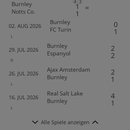
4
3
Burnley
1
W
Notts Co.
1
Burnley
0
02. AUG 2026
FC Turin
1
L
Burnley
2
29. JUL 2026
Espanyol
2
D
Ajax Amsterdam
2
26. JUL 2026
Burnley
1
L
Real Salt Lake
4
16. JUL 2026
Burnley
1
L
Alle Spiele anzeigen