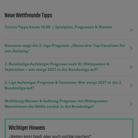
Neue Wettfreunde Tipps
Tennis Tipps heute 10.08. | Spielplan, Prognosen & Wetten
Neururer wagt die 2. Liga Prognose: „Meine drei Top-Favoriten für
den Aufstieg“
2. Bundesliga Aufsteiger Prognose nach KI, Wettquoten &
Statistiken – wer steigt 2027 in die Bundesliga auf?
3. Liga Aufsteiger Prognose & Favoriten: Wer steigt 2027 in die 2.
Bundesliga auf?
Wolfsburg Meister & Aufstieg Prognose mit Wettquoten:
Marschieren die Wölfe zurück in die Bundesliga?
Wichtiger Hinweis
„Wetten kann Spaß, aber auch süchtig machen!“