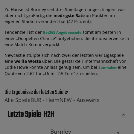
Zu Hause ist Burnley seit drei Spieltagen ungeschlagen, was
aber nicht großartig die
niedrigste Rate
an Punkten im
eigenen Stadion verändert hat (42 Prozent).
Tendenziell ist der
somit am besten in
Bet365 Angebotscode
einer „Doppelten Chance“ aufgehoben, die ihr idealerweise in
eine Match-Kombi verpackt.
Newcastle stülpte sich nach zwei der letzten vier Ligaspiele
eine
weiße Weste
über. Die gestärkte Hintermannschaft von
Eddie Howe könnte Anlass genug sein, um bei
eine
Sunmaker
Quote von 2,62 für „Unter 2,5 Tore“ zu spielen.
Die Ergebnisse der letzten Spiele:
Alle Spiele
BUR -
Heim
NEW -
Auswärts
Letzte Spiele
H2H
Burnley
1