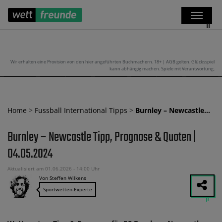
Wir erhalten eine Provision von den hier angeführten Buchmachern. 18+ | AGB gelten. Glücksspiel
kann abhängig machen. Spiele mit Verantwortung.
Home
>
Fussball International Tipps
>
Burnley – Newcastle…
Burnley – Newcastle Tipp, Prognose & Quoten |
04.05.2024
Aktualisiert am 01.06.2026 - 14:00 Uhr
Von Steffen Wilkens
Sportwetten-Experte