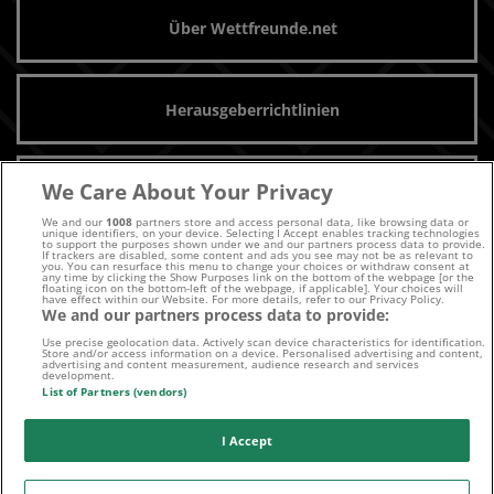
Über Wettfreunde.net
Herausgeberrichtlinien
We Care About Your Privacy
Unsere Autoren
We and our
1008
partners store and access personal data, like browsing data or
unique identifiers, on your device. Selecting I Accept enables tracking technologies
to support the purposes shown under we and our partners process data to provide.
If trackers are disabled, some content and ads you see may not be as relevant to
you. You can resurface this menu to change your choices or withdraw consent at
Archiv
any time by clicking the Show Purposes link on the bottom of the webpage [or the
floating icon on the bottom-left of the webpage, if applicable]. Your choices will
have effect within our Website. For more details, refer to our Privacy Policy.
We and our partners process data to provide:
Use precise geolocation data. Actively scan device characteristics for identification.
Store and/or access information on a device. Personalised advertising and content,
Kontaktiere uns noch heute!
advertising and content measurement, audience research and services
development.
List of Partners (vendors)
I Accept