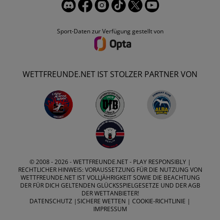
Sport-Daten zur Verfügung gestellt von
WETTFREUNDE.NET IST STOLZER PARTNER VON
© 2008 - 2026 -
WETTFREUNDE.NET
- PLAY RESPONSIBLY |
RECHTLICHER HINWEIS: VORAUSSETZUNG FÜR DIE NUTZUNG VON
WETTFREUNDE.NET IST VOLLJÄHRIGKEIT SOWIE DIE BEACHTUNG
DER FÜR DICH GELTENDEN GLÜCKSSPIELGESETZE UND DER AGB
DER WETTANBIETER!
DATENSCHUTZ
|
SICHERE WETTEN
|
COOKIE-RICHTLINIE
|
IMPRESSUM