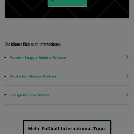
Das könnte Dich auch interessieren:
Premier League Meister Wetten
Deutscher Meister Wetten
La Liga Meister Wetten
Mehr Fußball International Tipps