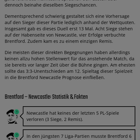
dennoch beinahe dieselben Siegeschancen.
Dementsprechend schwierig gestaltet sich eine Vorhersage
auf den Sieger dieser Partie lediglich anhand der Wettquoten.
Insgesamt gab es dieses Duell erst 13 Mal. Acht Siege stehen
auf der Habenseite von Newcastle, vier Erfolge verbuchte
Brentford. Zudem kam es zu einem einzigen Remis.
Die meisten dieser direkten Begegnungen haben allerdings
keinen allzu hohen Stellenwert für das anstehende Match, da
sie bereits vor langer Zeit über die Bühne gingen. Am ehesten
sollte das 3:3-Unentschieden am 12. Spieltag dieser Spielzeit
in die Brentford Newcastle Prognose einfließen.
Brentford – Newcastle: Statistik & Fakten
Newcastle hat keines der letzten 5 PL-Spiele
verloren (3 Siege, 2 Remis).
In den jüngsten 7 Liga-Partien musste Brentford 6