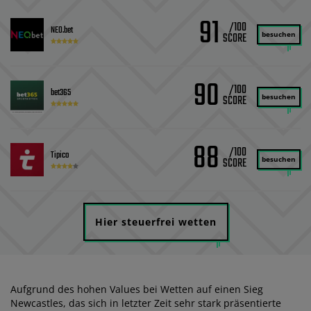
91
/100
NEO.bet
besuchen
90
/100
bet365
besuchen
88
/100
Tipico
besuchen
Hier steuerfrei wetten
Aufgrund des hohen Values bei Wetten auf einen Sieg
Newcastles, das sich in letzter Zeit sehr stark präsentierte