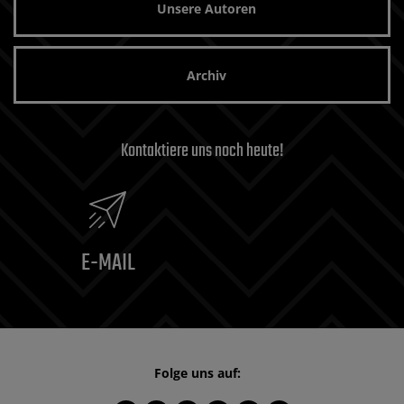
Unsere Autoren
Archiv
Kontaktiere uns noch heute!
E-MAIL
Folge uns auf: