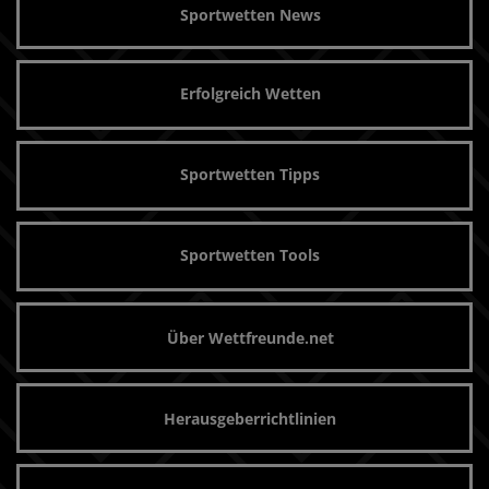
Sportwetten News
Erfolgreich Wetten
Sportwetten Tipps
Sportwetten Tools
Über Wettfreunde.net
Herausgeberrichtlinien