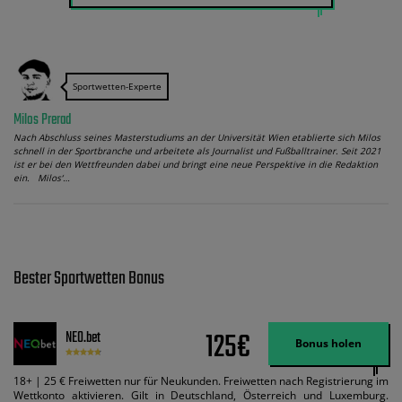
Sportwetten-Experte
Milos Prerad
Nach Abschluss seines Masterstudiums an der Universität Wien etablierte sich Milos
schnell in der Sportbranche und arbeitete als Journalist und Fußballtrainer. Seit 2021
ist er bei den Wettfreunden dabei und bringt eine neue Perspektive in die Redaktion
ein. Milos‘…
Bester Sportwetten Bonus
125€
NEO.bet
Bonus holen
18+ | 25 € Freiwetten nur für Neukunden. Freiwetten nach Registrierung im
Wettkonto aktivieren. Gilt in Deutschland, Österreich und Luxemburg.