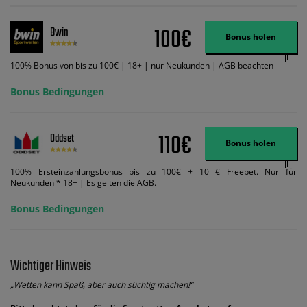
und diese abgerechnet werden. Mindestquoten, Wett- und
Zahlungsmethoden-Ausnahmen gelten. Gewinne schließen den Einsatz von
Wett-Credits aus. Es gelten die AGB, Zeitlimits und Ausnahmen. Der Bonus-
100€
Bwin
Code VIPANGEBOT kann während der Anmeldung benutzt werden, jedoch
Bonus holen
ändert dies den Angebotsbetrag in keinster Weise.
100% Bonus von bis zu 100€ | 18+ | nur Neukunden | AGB beachten
Bonus Bedingungen
110€
Oddset
Bonus holen
100% Ersteinzahlungsbonus bis zu 100€ + 10 € Freebet. Nur für
Neukunden * 18+ | Es gelten die AGB.
Bonus Bedingungen
Wichtiger Hinweis
„Wetten kann Spaß, aber auch süchtig machen!“