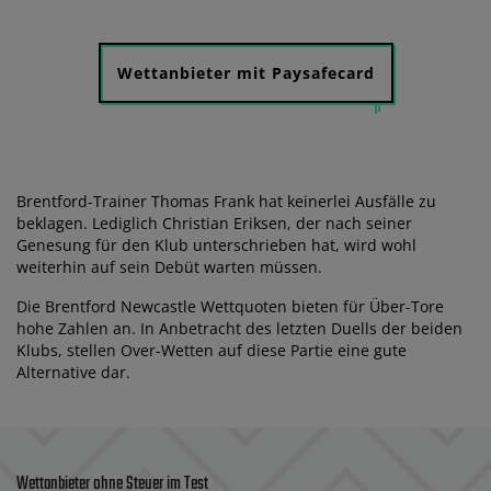
Wettanbieter mit Paysafecard
Brentford-Trainer Thomas Frank hat keinerlei Ausfälle zu
beklagen. Lediglich Christian Eriksen, der nach seiner
Genesung für den Klub unterschrieben hat, wird wohl
weiterhin auf sein Debüt warten müssen.
Die Brentford Newcastle Wettquoten bieten für Über-Tore
hohe Zahlen an. In Anbetracht des letzten Duells der beiden
Klubs, stellen Over-Wetten auf diese Partie eine gute
Alternative dar.
Wettanbieter ohne Steuer im Test