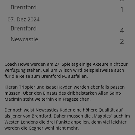
Brentford
1
07. Dez 2024
Brentford
4
Newcastle
2
Coach Howe werden am 27. Spieltag einige Akteure nicht zur
Verfügung stehen. Callum Wilson wird beispielsweise auch
für die Reise zum Brentford FC ausfallen.
Kieran Trippier und Isaac Hayden werden ebenfalls passen
müssen. Über den Einsatz des dribbelstarken Allan Saint-
Maximin steht weiterhin ein Fragezeichen.
Dennoch weist Newcastles Kader eine höhere Qualität auf,
als jener von Brentford. Daher müssen die „Magpies“ auch im
Westen Londons die drei Punkte anpeilen, denn viel leichter
werden die Gegner wohl nicht mehr.