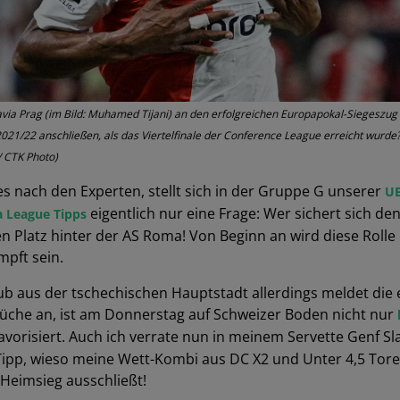
avia Prag (im Bild: Muhamed Tijani) an den erfolgreichen Europapokal-Siegeszug
021/22 anschließen, als das Viertelfinale der Conference League erreicht wurde
 CTK Photo)
es nach den Experten, stellt sich in der Gruppe G unserer
U
eigentlich nur eine Frage: Wer sichert sich de
 League Tipps
n Platz hinter der AS Roma! Von Beginn an wird diese Rolle
pft sein.
lub aus der tschechischen Hauptstadt allerdings meldet die 
üche an, ist am Donnerstag auf Schweizer Boden nicht nur
avorisiert. Auch ich verrate nun in meinem Servette Genf Sl
Tipp, wieso meine Wett-Kombi aus DC X2 und Unter 4,5 Tor
 Heimsieg ausschließt!