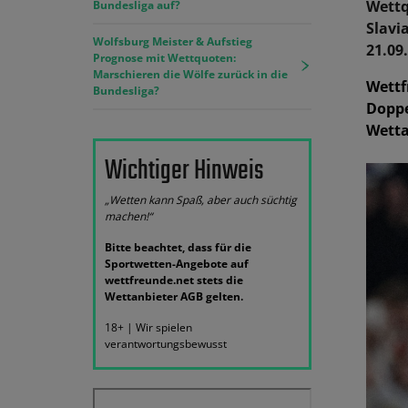
Wettq
Bundesliga auf?
Slavi
Wolfsburg Meister & Aufstieg
21.09
Prognose mit Wettquoten:
Marschieren die Wölfe zurück in die
Wettf
Bundesliga?
Doppe
Wetta
Wichtiger Hinweis
„Wetten kann Spaß, aber auch süchtig
machen!“
Bitte beachtet, dass für die
Sportwetten-Angebote auf
wettfreunde.net stets die
Wettanbieter AGB gelten.
18+ | Wir spielen
verantwortungsbewusst