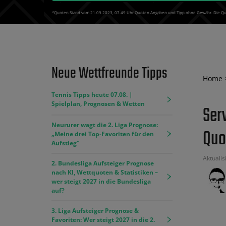
3. Liga Tipps
*Quoten Stand vom 21.09.2023‚ 07⁚49 Uhr Quoten Angaben und Tipp ohne Gewähr. Die Quo
Alle 
3. Liga Meister
NEO.bet Freiwetten
DFB Pokal Tipps
DFB-Pokal Quoten
Oddset Quotenboost
Frauen Fussball Tipps
Neue Wettfreunde Tipps
Home
Champions League Quoten
Tipico Promo Code
Tennis Tipps heute 07.08. |
Spielplan, Prognosen & Wetten
Ser
Europa League Quoten
Neururer wagt die 2. Liga Prognose:
Quo
„Meine drei Top-Favoriten für den
Premier League Meister
Aufstieg“
Aktualis
2. Bundesliga Aufsteiger Prognose
nach KI, Wettquoten & Statistiken –
wer steigt 2027 in die Bundesliga
auf?
3. Liga Aufsteiger Prognose &
Favoriten: Wer steigt 2027 in die 2.