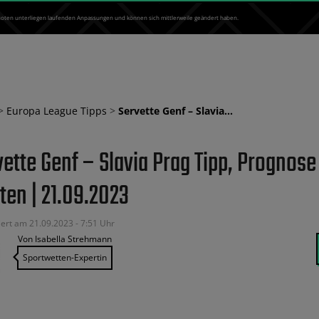
ten unterliegen laufenden Anpassungen und können sich mittlerweile geändert haben.
Sportwetten Tipps
>
Europa League Tipps
>
Servette Genf – Slavia…
vette Genf – Slavia Prag Tipp, Prognose
ten | 21.09.2023
iert am 21.09.2023 - 7:51 Uhr
Von Isabella Strehmann
Sportwetten-Expertin
WhatsApp