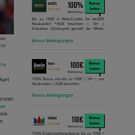
100%
bet365
Bonus
holen
Wettbonus
Bis zu 100€ in Wett-Credits für bet365
Neukunden *AGB beachten | 18+ |
Erlaubtes Glücksspiel gemäß der White-
List | Suchtrisiken | Hilfe unter buwei.de.
Mindesteinzahlung 5€. Nur für neue
 der
Bonus Bedingungen
Kunden. Bis zu €100 in Wett-Credits.
? (©
Melden Sie sich an, zahlen Sie €5 oder
mehr auf Ihr bet365-Konto ein und wir
geben Ihnen die entsprechende
100€
qualifizierende Einzahlung in Wett-Credits,
Bwin
Bonus
EFA
wenn Sie qualifizierende Wetten im
holen
n
gleichen Wert platzieren und diese
Wettbonus
abgerechnet werden. Mindestquoten,
 hart
100% Bonus von bis zu 100€ | 18+ | nur
Wett- und Zahlungsmethoden-Ausnahmen
Neukunden | AGB beachten
gelten. Gewinne schließen den Einsatz von
Wett-Credits aus. Es gelten die AGB,
Bonus Bedingungen
Zeitlimits und Ausnahmen. Der Bonus-
ersten
Code VIPANGEBOT kann während der
Anmeldung benutzt werden, jedoch ändert
bei
dies den Angebotsbetrag in keinster
avia
Weise.
110€
Oddset
Bonus
en
holen
Wettbonus
100% Ersteinzahlungsbonus bis zu 100€ +