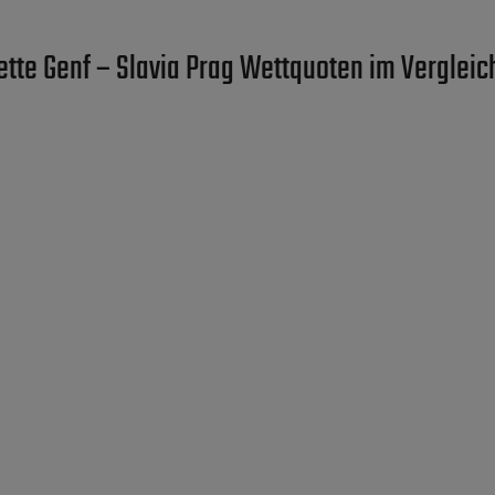
ette Genf – Slavia Prag Wettquoten im Vergleic