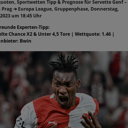
uoten, Sportwetten Tipp & Prognose für Servette Genf –
a Prag ➔ Europa League, Gruppenphase, Donnerstag,
.2023 um 18:45 Uhr
reunde Experten-Tipp:
lte Chance X2 & Unter 4,5 Tore | Wettquote: 1.46 |
nbieter: Bwin