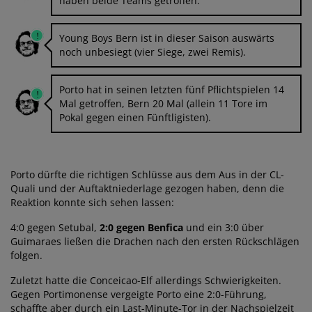
haben beide Teams getroffen.
Young Boys Bern ist in dieser Saison auswärts
noch unbesiegt (vier Siege, zwei Remis).
Porto hat in seinen letzten fünf Pflichtspielen 14
Mal getroffen, Bern 20 Mal (allein 11 Tore im
Pokal gegen einen Fünftligisten).
Porto dürfte die richtigen Schlüsse aus dem Aus in der CL-
Quali und der Auftaktniederlage gezogen haben, denn die
Reaktion konnte sich sehen lassen:
4:0 gegen Setubal,
2:0 gegen Benfica
und ein 3:0 über
Guimaraes ließen die Drachen nach den ersten Rückschlägen
folgen.
Zuletzt hatte die Conceicao-Elf allerdings Schwierigkeiten.
Gegen Portimonense vergeigte Porto eine 2:0-Führung,
schaffte aber durch ein Last-Minute-Tor in der Nachspielzeit