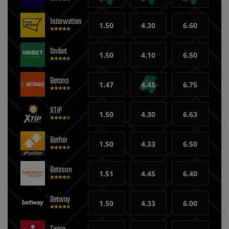
Interwetten
1.50
4.30
6.60
Unibet
1.50
4.10
6.50
Betano
1.47
4.45
6.75
XTiP
1.50
4.30
6.63
Betfair
1.50
4.33
6.50
Betsson
1.51
4.45
6.40
Betway
1.50
4.33
6.00