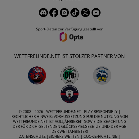
Sport-Daten zur Verfügung gestellt von
WETTFREUNDE.NET IST STOLZER PARTNER VON
© 2008 - 2026 -
WETTFREUNDE.NET
- PLAY RESPONSIBLY |
RECHTLICHER HINWEIS: VORAUSSETZUNG FÜR DIE NUTZUNG VON
WETTFREUNDE.NET IST VOLLJÄHRIGKEIT SOWIE DIE BEACHTUNG
DER FÜR DICH GELTENDEN GLÜCKSSPIELGESETZE UND DER AGB
DER WETTANBIETER!
DATENSCHUTZ
|
SICHERE WETTEN
|
COOKIE-RICHTLINIE
|