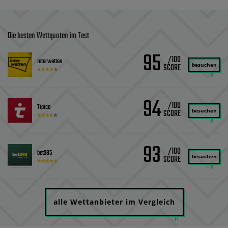
Die besten Wettquoten im Test
95
/100
Interwetten
besuchen
94
/100
Tipico
besuchen
93
/100
bet365
besuchen
alle Wettanbieter im Vergleich