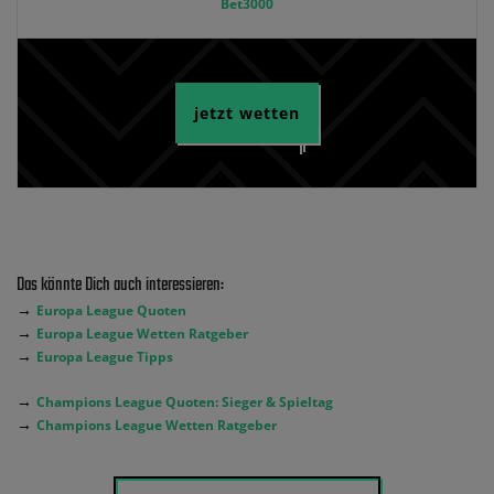
Bet3000
jetzt wetten
Das könnte Dich auch interessieren:
→
Europa League Quoten
→
Europa League Wetten Ratgeber
→
Europa League Tipps
→
Champions League Quoten: Sieger & Spieltag
→
Champions League Wetten Ratgeber