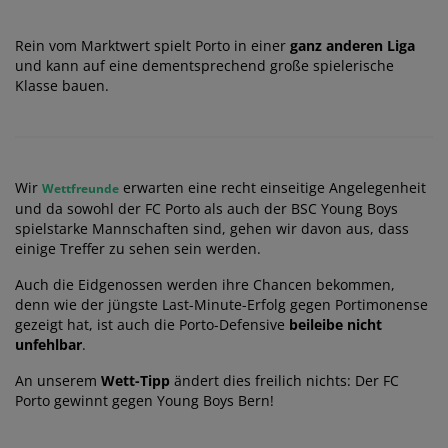
Rein vom Marktwert spielt Porto in einer
ganz anderen Liga
und kann auf eine dementsprechend große spielerische
Klasse bauen.
Wir
erwarten eine recht einseitige Angelegenheit
Wettfreunde
und da sowohl der FC Porto als auch der BSC Young Boys
spielstarke Mannschaften sind, gehen wir davon aus, dass
einige Treffer zu sehen sein werden.
Auch die Eidgenossen werden ihre Chancen bekommen,
denn wie der jüngste Last-Minute-Erfolg gegen Portimonense
gezeigt hat, ist auch die Porto-Defensive
beileibe nicht
unfehlbar
.
An unserem
Wett-Tipp
ändert dies freilich nichts: Der FC
Porto gewinnt gegen Young Boys Bern!