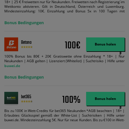
18+ | 25 € Freiwetten nur für Neukunden. Freiwetten nach Registrierung im
Wettkonto aktivieren. Gilt in Deutschland, Österreich und Luxemburg.
Mindesteinzahlung: 10€. Einzahlung und Bonus 5x in 100 Tagen mit
Mindestquote 1,5 umsetzen. Maximaler Umsatz: Bonusbetrag pro Wette.
Bedingungen können geändert werden. AGB gelten. Lizenziert; Hilfe bei
Bonus Bedingungen
Suchtrisiken: buwei.de.
100€
Betano
Bonus holen
100% Bonus bis 80€ + 20€ Gratiswette ohne Einzahlung * 18+ | Nur
Neukunden | AGB gelten | Lizenziert (Whitelist) | Suchtrisiko | Hilfe unter
buwei.de
Bonus Bedingungen
100%
bet365
Bonus holen
Bis zu 100€ in Wett-Credits für bet365 Neukunden *AGB beachten | 18+ |
Erlaubtes Glücksspiel gemäß der White-List | Suchtrisiken | Hilfe unter
buwei.de. Mindesteinzahlung 5€. Nur für neue Kunden. Bis zu €100 in Wett-
Credits. Melden Sie sich an, zahlen Sie €5 oder mehr auf Ihr bet365-Konto