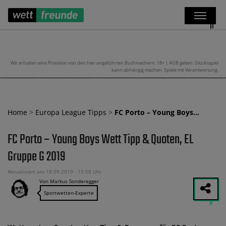
Wir erhalten eine Provision von den hier angeführten Buchmachern. 18+ | AGB gelten. Glücksspiel
kann abhängig machen. Spiele mit Verantwortung.
Home
>
Europa League Tipps
>
FC Porto – Young Boys…
FC Porto – Young Boys Wett Tipp & Quoten, EL
Gruppe G 2019
Aktualisiert am 18.09.2019 - 15:58 Uhr
Von Markus Sonderegger
Sportwetten-Experte