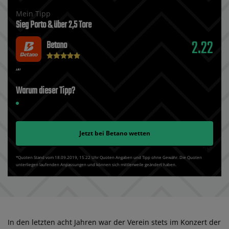
Mein Tipp
Sieg Porto & über 2‚5 Tore
2.22
Betano
Warum dieser Tipp?
Jetzt bei
Betano
wetten
*Quoten Stand vom 18.09.2019‚ 15⁚22 Uhr Quoten Angaben und Tipp ohne Gewähr. Die Quoten
unterliegen laufenden Anpassungen und können sich mittlerweile geändert haben.
In den letzten acht Jahren war der Verein stets im Konzert der