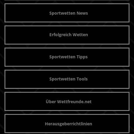
Sportwetten News
Erfolgreich Wetten
Sportwetten Tipps
Sportwetten Tools
Über Wettfreunde.net
Herausgeberrichtlinien