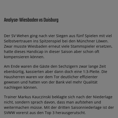
Analyse: Wiesbaden vs Duisburg
Der SV Wehen ging nach vier Siegen aus fünf Spielen mit viel
Selbstvertrauen ins Spitzenspiel bei den Münchner Löwen.
Zwar musste Wiesbaden erneut viele Stammspieler ersetzen,
hatte dieses Handicap in dieser Saison aber schon oft
kompensieren können.
Am Ende waren die Gäste den Sechzigern zwar lange Zeit
ebenbürtig, kassierten aber dann doch eine 1:3-Pleite. Die
Hausherren waren vor dem Tor deutlicher effizienter
gewesen und hatten von der Bank viel mehr Qualität
nachlegen können.
Trainer Markus Kauczinski beklagte sich nach der Niederlage
nicht, sondern sprach davon, dass man aufstehen und
weitermachen müsse. Mit der dritten Saisonniederlage ist der
SVWW vorerst aus den Top 3 herausgerutscht.