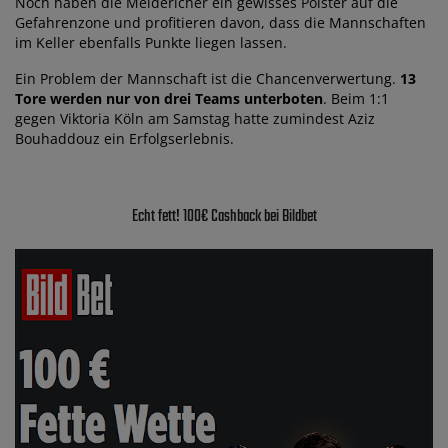
Noch haben die Meidericher ein gewisses Polster auf die
Gefahrenzone und profitieren davon, dass die Mannschaften
im Keller ebenfalls Punkte liegen lassen.
Ein Problem der Mannschaft ist die Chancenverwertung.
13
Tore werden nur von drei Teams unterboten
. Beim 1:1
gegen Viktoria Köln am Samstag hatte zumindest Aziz
Bouhaddouz ein Erfolgserlebnis.
Echt fett! 100€ Cashback bei Bildbet