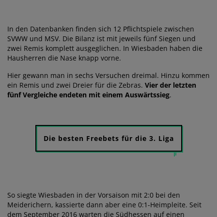
In den Datenbanken finden sich 12 Pflichtspiele zwischen
SVWW und MSV. Die Bilanz ist mit jeweils fünf Siegen und
zwei Remis komplett ausgeglichen. In Wiesbaden haben die
Hausherren die Nase knapp vorne.
Hier gewann man in sechs Versuchen dreimal. Hinzu kommen
ein Remis und zwei Dreier für die Zebras.
Vier der letzten
fünf Vergleiche endeten mit einem Auswärtssieg
.
Die besten Freebets für die 3. Liga
So siegte Wiesbaden in der Vorsaison mit 2:0 bei den
Meiderichern, kassierte dann aber eine 0:1-Heimpleite. Seit
dem September 2016 warten die Südhessen auf einen