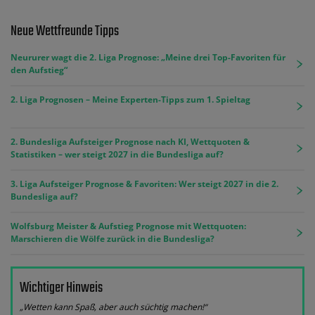
Neue Wettfreunde Tipps
Neururer wagt die 2. Liga Prognose: „Meine drei Top-Favoriten für
den Aufstieg“
2. Liga Prognosen – Meine Experten-Tipps zum 1. Spieltag
2. Bundesliga Aufsteiger Prognose nach KI, Wettquoten &
Statistiken – wer steigt 2027 in die Bundesliga auf?
3. Liga Aufsteiger Prognose & Favoriten: Wer steigt 2027 in die 2.
Bundesliga auf?
Wolfsburg Meister & Aufstieg Prognose mit Wettquoten:
Marschieren die Wölfe zurück in die Bundesliga?
Wichtiger Hinweis
„Wetten kann Spaß, aber auch süchtig machen!“