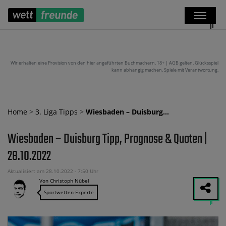
Wir erhalten eine Provision von den hier angeführten Buchmachern. 18+ | AGB gelten. Glücksspiel
kann abhängig machen. Spiele mit Verantwortung.
Home
>
3. Liga Tipps
>
Wiesbaden – Duisburg…
Wiesbaden – Duisburg Tipp, Prognose & Quoten |
28.10.2022
Aktualisiert am 28.10.2022 - 7:50 Uhr
Von Christoph Nübel
Sportwetten-Experte