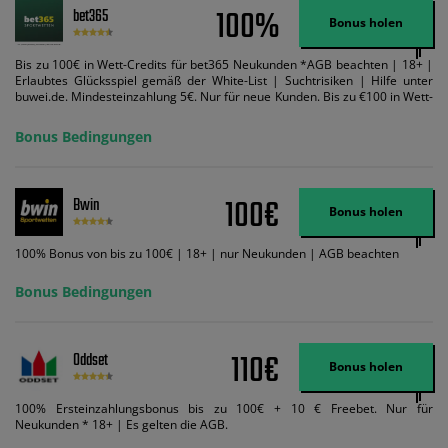
100%
bet365
Bonus holen
Bis zu 100€ in Wett-Credits für bet365 Neukunden *AGB beachten | 18+ |
Erlaubtes Glücksspiel gemäß der White-List | Suchtrisiken | Hilfe unter
buwei.de. Mindesteinzahlung 5€. Nur für neue Kunden. Bis zu €100 in Wett-
Credits. Melden Sie sich an, zahlen Sie €5 oder mehr auf Ihr bet365-Konto
ein und wir geben Ihnen die entsprechende qualifizierende Einzahlung in
Bonus Bedingungen
Wett-Credits, wenn Sie qualifizierende Wetten im gleichen Wert platzieren
und diese abgerechnet werden. Mindestquoten, Wett- und
Zahlungsmethoden-Ausnahmen gelten. Gewinne schließen den Einsatz von
Wett-Credits aus. Es gelten die AGB, Zeitlimits und Ausnahmen. Der Bonus-
100€
Bwin
Code VIPANGEBOT kann während der Anmeldung benutzt werden, jedoch
Bonus holen
ändert dies den Angebotsbetrag in keinster Weise.
100% Bonus von bis zu 100€ | 18+ | nur Neukunden | AGB beachten
Bonus Bedingungen
110€
Oddset
Bonus holen
100% Ersteinzahlungsbonus bis zu 100€ + 10 € Freebet. Nur für
Neukunden * 18+ | Es gelten die AGB.