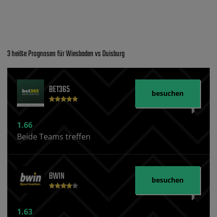
3 heiße Prognosen für Wiesbaden vs Duisburg
BET365
besuchen
1.66
Beide Teams treffen
BWIN
besuchen
1.63