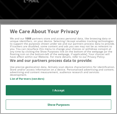
E-MAIL
We Care About Your Privacy
Folge uns auf:
We and our
1008
partners store and access personal data, like browsing data or
unique identifiers, on your device. Selecting I Accept enables tracking technologies
to support the purposes shown under we and our partners process data to provide.
If trackers are disabled, some content and ads you see may not be as relevant to
you. You can resurface this menu to change your choices or withdraw consent at
any time by clicking the Show Purposes link on the bottom of the webpage [or the
floating icon on the bottom-left of the webpage, if applicable]. Your choices will
have effect within our Website. For more details, refer to our Privacy Policy.
Sport-Daten zur Verfügung gestellt von
We and our partners process data to provide:
Use precise geolocation data. Actively scan device characteristics for identification.
Store and/or access information on a device. Personalised advertising and content,
advertising and content measurement, audience research and services
development.
List of Partners (vendors)
WETTFREUNDE.NET IST STOLZER PARTNER VON
I Accept
Show Purposes