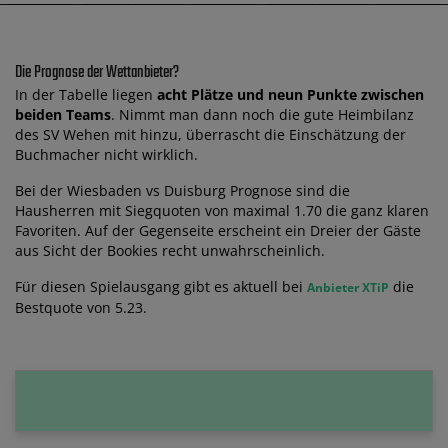
Die Prognose der Wettanbieter?
In der Tabelle liegen
acht Plätze und neun Punkte zwischen
beiden Teams
. Nimmt man dann noch die gute Heimbilanz
des SV Wehen mit hinzu, überrascht die Einschätzung der
Buchmacher nicht wirklich.
Bei der Wiesbaden vs Duisburg Prognose sind die
Hausherren mit Siegquoten von maximal 1.70 die ganz klaren
Favoriten. Auf der Gegenseite erscheint ein Dreier der Gäste
aus Sicht der Bookies recht unwahrscheinlich.
Für diesen Spielausgang gibt es aktuell bei
die
Anbieter XTiP
Bestquote von 5.23.