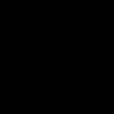
18+ | Wir spielen verantwortungsbewusst