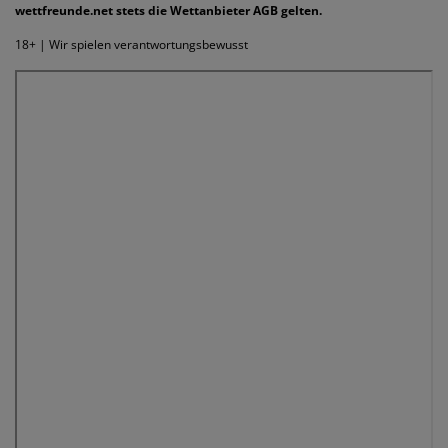
wettfreunde.net stets die Wettanbieter AGB gelten.
18+ | Wir spielen verantwortungsbewusst