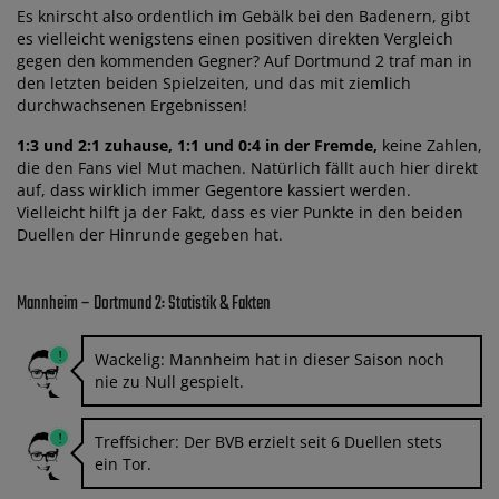
Es knirscht also ordentlich im Gebälk bei den Badenern, gibt
es vielleicht wenigstens einen positiven direkten Vergleich
gegen den kommenden Gegner? Auf Dortmund 2 traf man in
den letzten beiden Spielzeiten, und das mit ziemlich
durchwachsenen Ergebnissen!
1:3 und 2:1 zuhause, 1:1 und 0:4 in der Fremde,
keine Zahlen,
die den Fans viel Mut machen. Natürlich fällt auch hier direkt
auf, dass wirklich immer Gegentore kassiert werden.
Vielleicht hilft ja der Fakt, dass es vier Punkte in den beiden
Duellen der Hinrunde gegeben hat.
Mannheim – Dortmund 2: Statistik & Fakten
Wackelig: Mannheim hat in dieser Saison noch
nie zu Null gespielt.
Treffsicher: Der BVB erzielt seit 6 Duellen stets
ein Tor.