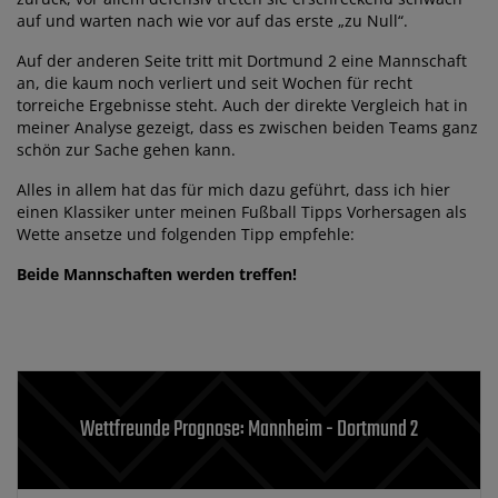
auf und warten nach wie vor auf das erste „zu Null“.
Auf der anderen Seite tritt mit Dortmund 2 eine Mannschaft
an, die kaum noch verliert und seit Wochen für recht
torreiche Ergebnisse steht. Auch der direkte Vergleich hat in
meiner Analyse gezeigt, dass es zwischen beiden Teams ganz
schön zur Sache gehen kann.
Alles in allem hat das für mich dazu geführt, dass ich hier
einen Klassiker unter meinen Fußball Tipps Vorhersagen als
Wette ansetze und folgenden Tipp empfehle:
Beide Mannschaften werden treffen!
Wettfreunde Prognose: Mannheim - Dortmund 2