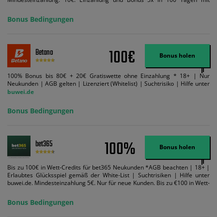
Mindestquote 1,5 umsetzen. Maximaler Umsatz: Bonusbetrag pro Wette.
Bedingungen können geändert werden. AGB gelten. Lizenziert; Hilfe bei
Bonus Bedingungen
Suchtrisiken: buwei.de.
100€
Betano
Bonus holen
100% Bonus bis 80€ + 20€ Gratiswette ohne Einzahlung * 18+ | Nur
Neukunden | AGB gelten | Lizenziert (Whitelist) | Suchtrisiko | Hilfe unter
buwei.de
Bonus Bedingungen
100%
bet365
Bonus holen
Bis zu 100€ in Wett-Credits für bet365 Neukunden *AGB beachten | 18+ |
Erlaubtes Glücksspiel gemäß der White-List | Suchtrisiken | Hilfe unter
buwei.de. Mindesteinzahlung 5€. Nur für neue Kunden. Bis zu €100 in Wett-
Credits. Melden Sie sich an, zahlen Sie €5 oder mehr auf Ihr bet365-Konto
ein und wir geben Ihnen die entsprechende qualifizierende Einzahlung in
Bonus Bedingungen
Wett-Credits, wenn Sie qualifizierende Wetten im gleichen Wert platzieren
und diese abgerechnet werden. Mindestquoten, Wett- und