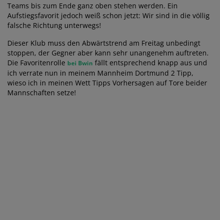
Teams bis zum Ende ganz oben stehen werden. Ein
Aufstiegsfavorit jedoch weiß schon jetzt: Wir sind in die völlig
falsche Richtung unterwegs!
Dieser Klub muss den Abwärtstrend am Freitag unbedingt
stoppen, der Gegner aber kann sehr unangenehm auftreten.
Die Favoritenrolle
fällt entsprechend knapp aus und
bei Bwin
ich verrate nun in meinem Mannheim Dortmund 2 Tipp,
wieso ich in meinen Wett Tipps Vorhersagen auf Tore beider
Mannschaften setze!