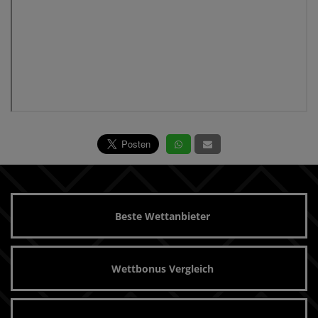
Beste Wettanbieter
Wettbonus Vergleich