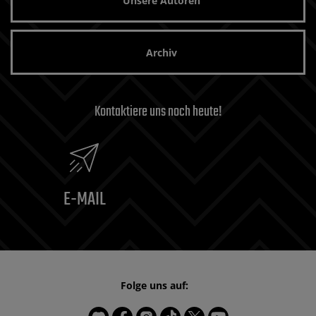
Unsere Autoren
Archiv
Kontaktiere uns noch heute!
E-MAIL
Folge uns auf: