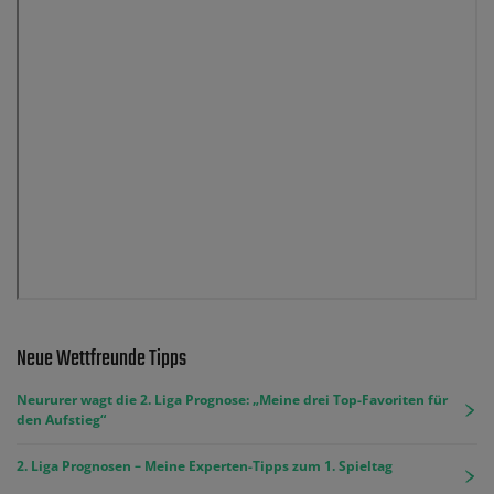
Neue Wettfreunde Tipps
Neururer wagt die 2. Liga Prognose: „Meine drei Top-Favoriten für
den Aufstieg“
2. Liga Prognosen – Meine Experten-Tipps zum 1. Spieltag