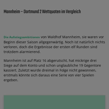
Mannheim – Dortmund 2 Wettquoten im Vergleich
von Waldhof Mannheim, sie waren vor
Die Aufstiegsambitionen
Beginn dieser Saison allgegenwärtig. Noch ist natürlich nichts
verloren, doch die Ergebnisse der ersten elf Runden sind
trotzdem alarmierend.
Mannheim ist auf Platz 16 abgerutscht, hat mickrige drei
Siege auf dem Konto und schon unglaubliche 19 Gegentore
kassiert. Zuletzt wurde dreimal in Folge nicht gewonnen,
erstmals könnte sich daraus eine Serie von vier Spielen
ergeben.