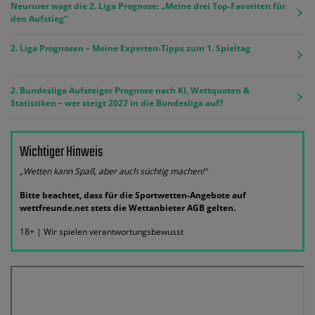
Neururer wagt die 2. Liga Prognose: „Meine drei Top-Favoriten für
den Aufstieg“
2. Liga Prognosen – Meine Experten-Tipps zum 1. Spieltag
2. Bundesliga Aufsteiger Prognose nach KI, Wettquoten &
Statistiken – wer steigt 2027 in die Bundesliga auf?
Wichtiger Hinweis
„Wetten kann Spaß, aber auch süchtig machen!“
Bitte beachtet, dass für die Sportwetten-Angebote auf
wettfreunde.net stets die Wettanbieter AGB gelten.
18+ | Wir spielen verantwortungsbewusst