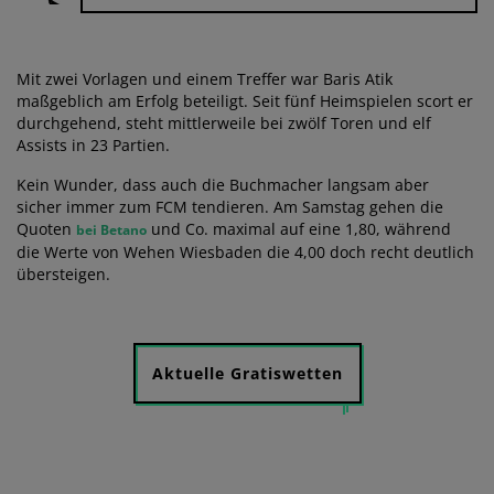
Mit zwei Vorlagen und einem Treffer war Baris Atik
maßgeblich am Erfolg beteiligt. Seit fünf Heimspielen scort er
durchgehend, steht mittlerweile bei zwölf Toren und elf
Assists in 23 Partien.
Kein Wunder, dass auch die Buchmacher langsam aber
sicher immer zum FCM tendieren. Am Samstag gehen die
Quoten
und Co. maximal auf eine 1,80, während
bei Betano
die Werte von Wehen Wiesbaden die 4,00 doch recht deutlich
übersteigen.
Aktuelle Gratiswetten