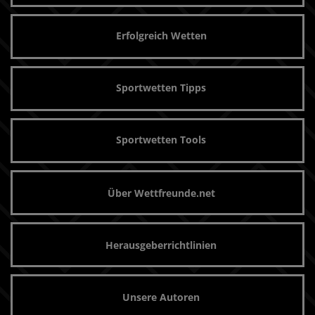
Erfolgreich Wetten
Sportwetten Tipps
Sportwetten Tools
Über Wettfreunde.net
Herausgeberrichtlinien
Unsere Autoren