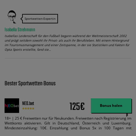
Sportwetten-Expertin
Isabella Strehmann
Isabellas Leidenschaft für den Fußball begann während der Weltmeisterschaft 2002
und prägt seitdem sowohl ihr Privat- als auch ihr Berufsleben. Mit einem Hintergrund
im Tourismusmanagement und einer Zeitspanne, in der sie Statistiken und Fakten für
Opta Sports erstellte, fand sie…
Bester Sportwetten Bonus
125€
NEO.bet
Bonus holen
18+ | 25 € Freiwetten nur für Neukunden. Freiwetten nach Registrierung im
Wettkonto aktivieren. Gilt in Deutschland, Österreich und Luxemburg.
Mindesteinzahlung: 10€. Einzahlung und Bonus 5x in 100 Tagen mit
Mindestquote 1,5 umsetzen. Maximaler Umsatz: Bonusbetrag pro Wette.