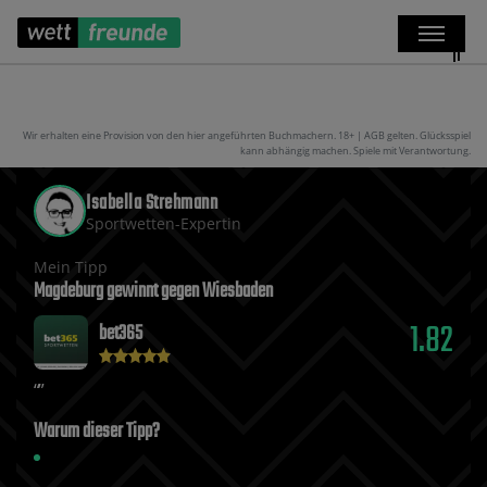
Wir erhalten eine Provision von den hier angeführten Buchmachern. 18+ | AGB gelten. Glücksspiel
kann abhängig machen. Spiele mit Verantwortung.
Isabella Strehmann
Sportwetten-Expertin
Mein Tipp
Magdeburg gewinnt gegen Wiesbaden
1.82
bet365
Warum dieser Tipp?