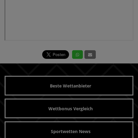
Beste Wettanbieter
Wettbonus Vergleich
Sportwetten News