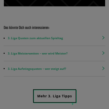
Das könnte Dich auch interessieren:
3. Liga Quoten zum aktuellen Spieltag
3. Liga Meisterwetten – wer wird Meister?
3. Liga Aufstiegsquoten – wer steigt auf?
Mehr 3. Liga Tipps