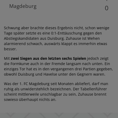
Magdeburg
0
Schwung aber brachte dieses Ergebnis nicht, schon wenige
Tage später setzte es eine 0:1-Enttäuschung gegen den
Abstiegskandidaten aus Duisburg. Zuhause ist Wehen
alarmierend schwach, auswärts klappt es immerhin etwas
besser.
Mit
zwei Siegen aus den letzten sechs Spielen
jedoch zeigt
die Formkurve auch in der Fremde langsam nach unten. Ein
einziges Tor hat es in den vergangenen drei Partien gegeben,
obwohl Duisburg und Havelse unter den Gegnern waren.
Was der 1. FC Magdeburg seit Monaten abliefert, darf man
ruhig als unwiderstehlich bezeichnen. Der Tabellenführer
scheint mittlerweile unschlagbar zu sein, Zuhause brennt
sowieso überhaupt nichts an.