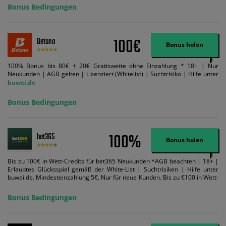
Bedingungen können geändert werden. AGB gelten. Lizenziert; Hilfe bei
Bonus Bedingungen
Suchtrisiken: buwei.de.
100€
Betano
Bonus holen
100% Bonus bis 80€ + 20€ Gratiswette ohne Einzahlung * 18+ | Nur
Neukunden | AGB gelten | Lizenziert (Whitelist) | Suchtrisiko | Hilfe unter
buwei.de
Bonus Bedingungen
100%
bet365
Bonus holen
Bis zu 100€ in Wett-Credits für bet365 Neukunden *AGB beachten | 18+ |
Erlaubtes Glücksspiel gemäß der White-List | Suchtrisiken | Hilfe unter
buwei.de. Mindesteinzahlung 5€. Nur für neue Kunden. Bis zu €100 in Wett-
Credits. Melden Sie sich an, zahlen Sie €5 oder mehr auf Ihr bet365-Konto
ein und wir geben Ihnen die entsprechende qualifizierende Einzahlung in
Bonus Bedingungen
Wett-Credits, wenn Sie qualifizierende Wetten im gleichen Wert platzieren
und diese abgerechnet werden. Mindestquoten, Wett- und
Zahlungsmethoden-Ausnahmen gelten. Gewinne schließen den Einsatz von
Wett-Credits aus. Es gelten die AGB, Zeitlimits und Ausnahmen. Der Bonus-