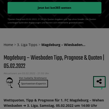
Jetzt bei
bet365
wetten
*Quoten Stand vom 03.02.2022‚ 21⁚54 Uhr Quoten Angaben und Tipp ohne Gewähr. Die Quoten
unterliegen laufenden Anpassungen und können sich mittlerweile geändert haben.
Home
>
3. Liga Tipps
>
Magdeburg – Wiesbaden…
Magdeburg – Wiesbaden Tipp, Prognose & Quoten |
05.02.2022
Aktualisiert am 03.02.2022 - 21:55 Uhr
Von Isabella Strehmann
Sportwetten-Expertin
Wettquoten, Tipp & Prognose für 1. FC Magdeburg – Wehen
Wiesbaden ➔ 3. Liga, Samstag, 05.02.2022 um 14:00 Uhr