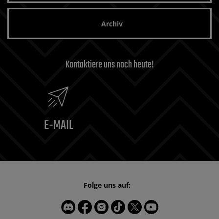
Archiv
Kontaktiere uns noch heute!
E-MAIL
Folge uns auf: