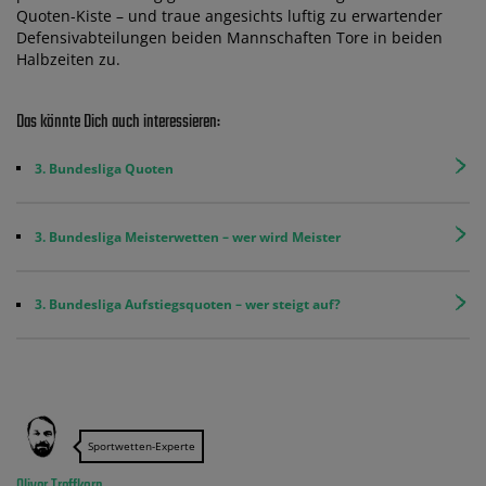
Quoten-Kiste – und traue angesichts luftig zu erwartender
Defensivabteilungen beiden Mannschaften Tore in beiden
Halbzeiten zu.
Das könnte Dich auch interessieren:
3. Bundesliga Quoten
3. Bundesliga Meisterwetten – wer wird Meister
3. Bundesliga Aufstiegsquoten – wer steigt auf?
Sportwetten-Experte