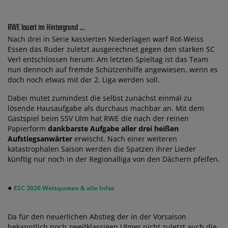
RWE lauert im Hintergrund …
Nach drei in Serie kassierten Niederlagen warf Rot-Weiss
Essen das Ruder zuletzt ausgerechnet gegen den starken SC
Verl entschlossen herum: Am letzten Spieltag ist das Team
nun dennoch auf fremde Schützenhilfe angewiesen, wenn es
doch noch etwas mit der 2. Liga werden soll.
Dabei mutet zumindest die selbst zunächst einmal zu
lösende Hausaufgabe als durchaus machbar an. Mit dem
Gastspiel beim SSV Ulm hat RWE die nach der reinen
Papierform
dankbarste Aufgabe aller drei heißen
Aufstiegsanwärter
erwischt. Nach einer weiteren
katastrophalen Saison werden die Spatzen ihrer Lieder
künftig nur noch in der Regionalliga von den Dächern pfeifen.
●
ESC 2026 Wettquoten & alle Infos
Da für den neuerlichen Abstieg der in der Vorsaison
bekanntlich noch zweitklassigen Ulmer nicht zuletzt auch die