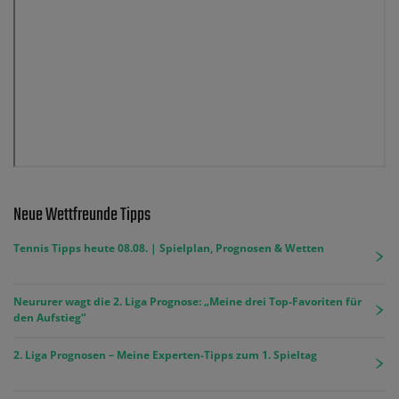
Neue Wettfreunde Tipps
Tennis Tipps heute 08.08. | Spielplan, Prognosen & Wetten
Neururer wagt die 2. Liga Prognose: „Meine drei Top-Favoriten für
den Aufstieg“
2. Liga Prognosen – Meine Experten-Tipps zum 1. Spieltag