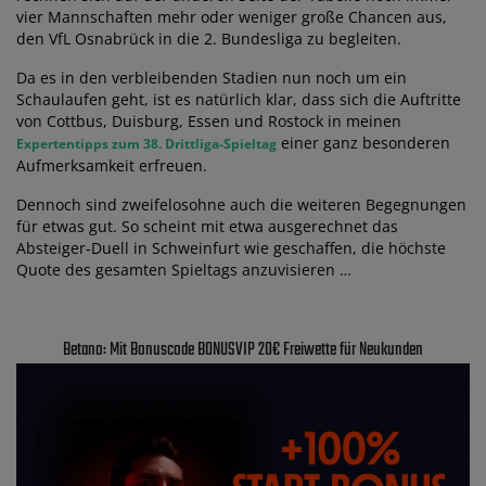
vier Mannschaften mehr oder weniger große Chancen aus,
den VfL Osnabrück in die 2. Bundesliga zu begleiten.
Da es in den verbleibenden Stadien nun noch um ein
Schaulaufen geht, ist es natürlich klar, dass sich die Auftritte
von Cottbus, Duisburg, Essen und Rostock in meinen
einer ganz besonderen
Expertentipps zum 38. Drittliga-Spieltag
Aufmerksamkeit erfreuen.
Dennoch sind zweifelosohne auch die weiteren Begegnungen
für etwas gut. So scheint mit etwa ausgerechnet das
Absteiger-Duell in Schweinfurt wie geschaffen, die höchste
Quote des gesamten Spieltags anzuvisieren …
Betano: Mit Bonuscode BONUSVIP 20€ Freiwette für Neukunden