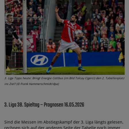
3. Liga Tipps heute: Bringt Energie Cottbus (im Bild Tolcay Cigerci) den 2. Tabellenplatz
ins Ziel? (© Frank Hammerschmidt/dpa)
3. Liga 38. Spieltag – Prognosen 16.05.2026
Sind die Messen im Abstiegskampf der 3. Liga längts gelesen,
rechnen sich auf der anderen Seite der Tabelle noch immer