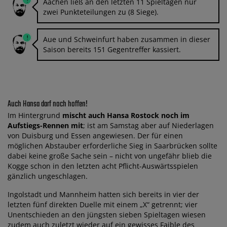
Aachen ließ an den letzten 11 Spieltagen nur
zwei Punkteteilungen zu (8 Siege).
Aue und Schweinfurt haben zusammen in dieser
Saison bereits 151 Gegentreffer kassiert.
Auch Hansa darf noch hoffen!
Im Hintergrund
mischt auch Hansa Rostock noch im
Aufstiegs-Rennen mit
; ist am Samstag aber auf Niederlagen
von Duisburg und Essen angewiesen. Der für einen
möglichen Abstauber erforderliche Sieg in Saarbrücken sollte
dabei keine große Sache sein – nicht von ungefähr blieb die
Kogge schon in den letzten acht Pflicht-Auswärtsspielen
gänzlich ungeschlagen.
Ingolstadt und Mannheim hatten sich bereits in vier der
letzten fünf direkten Duelle mit einem „X“ getrennt; vier
Unentschieden an den jüngsten sieben Spieltagen wiesen
zudem auch zuletzt wieder auf ein gewisses Faible des