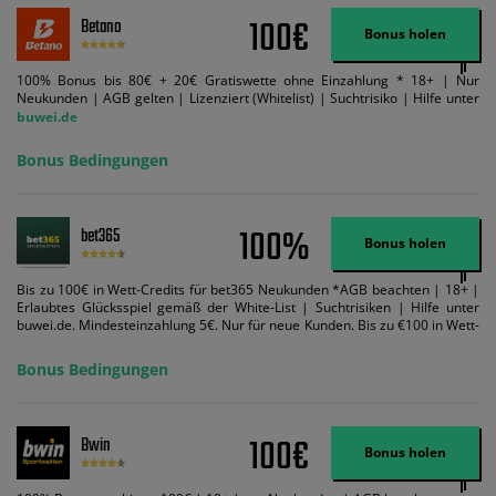
100€
Betano
Bonus holen
100% Bonus bis 80€ + 20€ Gratiswette ohne Einzahlung * 18+ | Nur
Neukunden | AGB gelten | Lizenziert (Whitelist) | Suchtrisiko | Hilfe unter
buwei.de
Bonus Bedingungen
100%
bet365
Bonus holen
Bis zu 100€ in Wett-Credits für bet365 Neukunden *AGB beachten | 18+ |
Erlaubtes Glücksspiel gemäß der White-List | Suchtrisiken | Hilfe unter
buwei.de. Mindesteinzahlung 5€. Nur für neue Kunden. Bis zu €100 in Wett-
Credits. Melden Sie sich an, zahlen Sie €5 oder mehr auf Ihr bet365-Konto
ein und wir geben Ihnen die entsprechende qualifizierende Einzahlung in
Bonus Bedingungen
Wett-Credits, wenn Sie qualifizierende Wetten im gleichen Wert platzieren
und diese abgerechnet werden. Mindestquoten, Wett- und
Zahlungsmethoden-Ausnahmen gelten. Gewinne schließen den Einsatz von
Wett-Credits aus. Es gelten die AGB, Zeitlimits und Ausnahmen. Der Bonus-
100€
Bwin
Code VIPANGEBOT kann während der Anmeldung benutzt werden, jedoch
Bonus holen
ändert dies den Angebotsbetrag in keinster Weise.