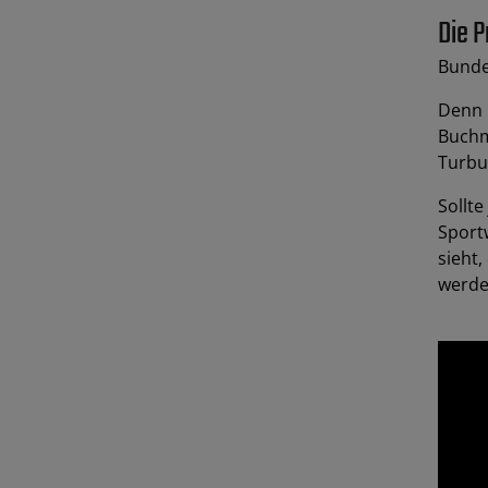
Die 
Bundes
Denn 
Buchm
Turbu
Sollte
Sportw
sieht
werde