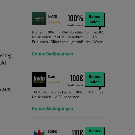
100%
bet365
Bonus
holen
Wettbonus
Bis zu 100€ in Wett-Credits für bet365
Neukunden *AGB beachten | 18+ |
Erlaubtes Glücksspiel gemäß der White-
List | Suchtrisiken | Hilfe unter buwei.de.
Mindesteinzahlung 5€. Nur für neue
Bonus Bedingungen
stieg
Kunden. Bis zu €100 in Wett-Credits.
Melden Sie sich an, zahlen Sie €5 oder
ald
mehr auf Ihr bet365-Konto ein und wir
geben Ihnen die entsprechende
100€
qualifizierende Einzahlung in Wett-Credits,
Bwin
Bonus
wenn Sie qualifizierende Wetten im
holen
gleichen Wert platzieren und diese
Wettbonus
e aus
abgerechnet werden. Mindestquoten,
100% Bonus von bis zu 100€ | 18+ | nur
Wett- und Zahlungsmethoden-Ausnahmen
Neukunden | AGB beachten
gelten. Gewinne schließen den Einsatz von
Wett-Credits aus. Es gelten die AGB,
Bonus Bedingungen
Zeitlimits und Ausnahmen. Der Bonus-
Code VIPANGEBOT kann während der
Anmeldung benutzt werden, jedoch ändert
dies den Angebotsbetrag in keinster
Weise.
110€
Oddset
Bonus