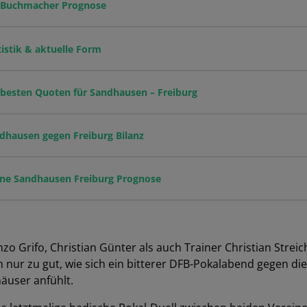
 Buchmacher Prognose
tistik & aktuelle Form
 besten Quoten für Sandhausen – Freiburg
dhausen gegen Freiburg Bilanz
ne Sandhausen Freiburg Prognose
zo Grifo, Christian Günter als auch Trainer Christian Streic
 nur zu gut, wie sich ein bitterer DFB-Pokalabend gegen die
äuser anfühlt.