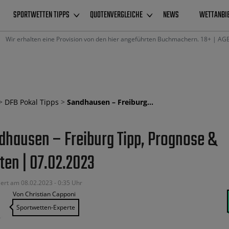
SPORTWETTEN TIPPS
QUOTENVERGLEICHE
NEWS
WETTANBIE
ere Sportwetten Tipps
ere Sportarten
[starrating_addon google=true]
Wir erhalten eine Provision von den hier angeführten Buchmachern. 18+ | AGB
tball NBA Prognosen und
ledon Wettquoten
Bra
Top
de France Wettquoten
s Tipps
>
DFB Pokal Tipps
>
Sandhausen – Freiburg…
l 1 Weltmeister Quoten
 Tipps
dhausen – Freiburg Tipp, Prognose &
 GP Weltmeister Quoten
all Tipps
ten | 07.02.2023
r Bowl Wettquoten
ckey Tipps
iert am 08.02.2023 - 0:35 Uhr
Von Christian Capponi
ipps & Prognosen von
Sportwetten-Experte
rten