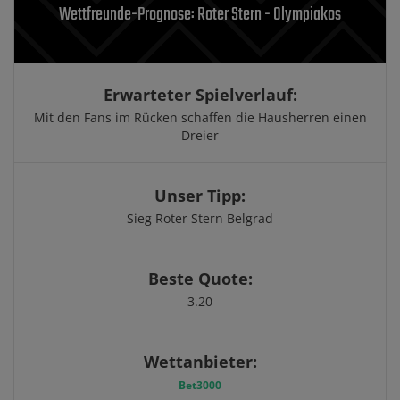
Wettfreunde-Prognose: Roter Stern - Olympiakos
Erwarteter Spielverlauf:
Mit den Fans im Rücken schaffen die Hausherren einen
Dreier
Unser Tipp:
Sieg Roter Stern Belgrad
Beste Quote:
3.20
Wettanbieter:
Bet3000