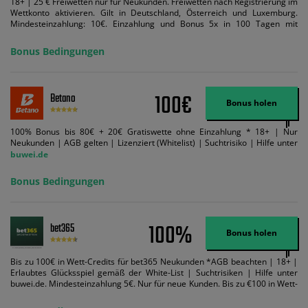
18+ | 25 € Freiwetten nur für Neukunden. Freiwetten nach Registrierung im
Wettkonto aktivieren. Gilt in Deutschland, Österreich und Luxemburg.
Mindesteinzahlung: 10€. Einzahlung und Bonus 5x in 100 Tagen mit
Mindestquote 1,5 umsetzen. Maximaler Umsatz: Bonusbetrag pro Wette.
Bedingungen können geändert werden. AGB gelten. Lizenziert; Hilfe bei
Bonus Bedingungen
Suchtrisiken: buwei.de.
100€
Betano
Bonus holen
100% Bonus bis 80€ + 20€ Gratiswette ohne Einzahlung * 18+ | Nur
Neukunden | AGB gelten | Lizenziert (Whitelist) | Suchtrisiko | Hilfe unter
buwei.de
Bonus Bedingungen
100%
bet365
Bonus holen
Bis zu 100€ in Wett-Credits für bet365 Neukunden *AGB beachten | 18+ |
Erlaubtes Glücksspiel gemäß der White-List | Suchtrisiken | Hilfe unter
buwei.de. Mindesteinzahlung 5€. Nur für neue Kunden. Bis zu €100 in Wett-
Credits. Melden Sie sich an, zahlen Sie €5 oder mehr auf Ihr bet365-Konto
ein und wir geben Ihnen die entsprechende qualifizierende Einzahlung in