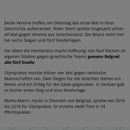
Beide Vereine treffen am Dienstag das erste Mal in ihrer
Geschichte aufeinander. Roter Stern spielte insgesamt schon
elf Mal gegen Vereine aus Griechenland. Die Bilanz steht hier
bei sechs Siegen und fünf Niederlagen.
Vor allem die Heimbilanz macht Hoffnung: Von fünf Partien im
eigenen Stadion gegen griechische Teams
gewann Belgrad
alle fünf Duelle
.
Olympiakos musste bisher vier Mal gegen serbische
Mannschaften ran. Zwei Siegen für die Griechen stehen ein
Remis und ein Erfolg für die Gäste gegenüber. In Serbien gab
es bisher einen Sieg und eine Niederlage.
Marko Marin, heute in Diensten von Belgrad, spielte von 2016
bis 2018 für Olympiakos. Er erzielte zwölf Tore in 59
Pflichtspielen.