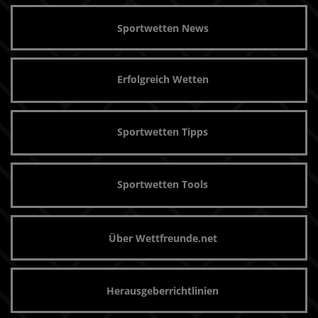
Sportwetten News
Erfolgreich Wetten
Sportwetten Tipps
Sportwetten Tools
Über Wettfreunde.net
Herausgeberrichtlinien