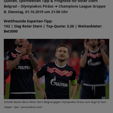
Quoten, Sportwetten Tipp & Prognose für Roter Stern
Belgrad – Olympiakos Piräus ➔ Champions League Gruppe
B, Dienstag, 01.10.2019 um 21:00 Uhr
Wettfreunde Experten-Tipp:
1X2 | Sieg Roter Stern | Top-Quote: 3.20 | Wettanbieter:
Bet3000
Schießt Marko Marin Roter Stern Belgrad gegen Olympiakos Piräus zum Sieg? (© Sven
Hoppe / dpa / picturedesk.com)