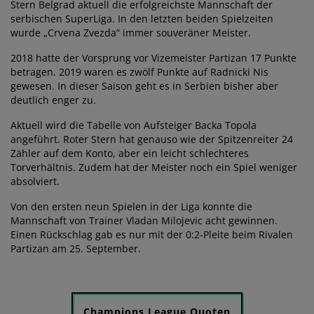
Stern Belgrad aktuell die erfolgreichste Mannschaft der
serbischen SuperLiga. In den letzten beiden Spielzeiten
wurde „Crvena Zvezda“ immer souveräner Meister.
2018 hatte der Vorsprung vor Vizemeister Partizan 17 Punkte
betragen. 2019 waren es zwölf Punkte auf Radnicki Nis
gewesen. In dieser Saison geht es in Serbien bisher aber
deutlich enger zu.
Aktuell wird die Tabelle von Aufsteiger Backa Topola
angeführt. Roter Stern hat genauso wie der Spitzenreiter 24
Zähler auf dem Konto, aber ein leicht schlechteres
Torverhältnis. Zudem hat der Meister noch ein Spiel weniger
absolviert.
Von den ersten neun Spielen in der Liga konnte die
Mannschaft von Trainer Vladan Milojevic acht gewinnen.
Einen Rückschlag gab es nur mit der 0:2-Pleite beim Rivalen
Partizan am 25. September.
Champions League Quoten