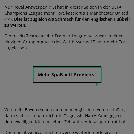
Nur Royal Antwerpen (15) hat in dieser Saison in der UEFA
Champions League mehr Tore kassiert als Manchester United
(14).
Dies ist zugleich als Schmach für den englischen Fußball
zu werten
.
Denn kein Team aus der Premier League hat zuvor in einer
einzigen Gruppenphase des Wettbewerbs 15 oder mehr Tore
zugelassen.
Mehr Spaß mit Freebets!
Wenn die Bayern schon auf einen englischen Verein stoßen,
dann stellt sich natürlich die Frage, wie Harry Kane gegen
den jeweiligen Klub in seiner Zeit auf der Insel performt hat.
Denn nicht wenige möchten gerne weiterhin erfolgreiche