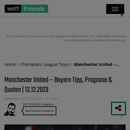
Wir erhalten eine Provision von den hier angeführten Buchmachern. 18+ | AGB gelten. Glücksspiel
kann abhängig machen. Spiele mit Verantwortung.
Home
>
Champions League Tipps
>
Manchester United –…
Manchester United – Bayern Tipp, Prognose &
Quoten | 12.12.2023
Aktualisiert am 12.12.2023 - 16:20 Uhr
Von Christian Capponi
Sportwetten-Experte