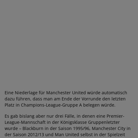
Eine Niederlage für Manchester United würde automatisch
dazu führen, dass man am Ende der Vorrunde den letzten
Platz in Champions-League-Gruppe A belegen würde.
Es gab bislang aber nur drei Fälle, in denen eine Premier-
League-Mannschaft in der Königsklasse Gruppenletzter
wurde – Blackburn in der Saison 1995/96, Manchester City in
der Saison 2012/13 und Man United selbst in der Spielzeit