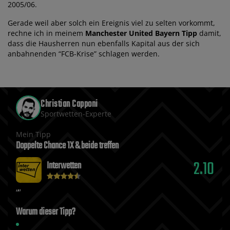
2005/06.
Gerade weil aber solch ein Ereignis viel zu selten vorkommt,
rechne ich in meinem
Manchester United Bayern Tipp
damit,
dass die Hausherren nun ebenfalls Kapital aus der sich
anbahnenden “FCB-Krise” schlagen werden.
Christian Capponi
Sportwetten-Experte
Mein Tipp
Doppelte Chance 1X & beide treffen
2.10
Interwetten
Warum dieser Tipp?