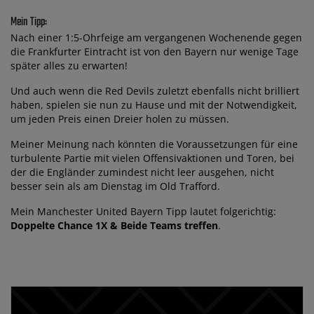
Mein Tipp:
Nach einer 1:5-Ohrfeige am vergangenen Wochenende gegen
die Frankfurter Eintracht ist von den Bayern nur wenige Tage
später alles zu erwarten!
Und auch wenn die Red Devils zuletzt ebenfalls nicht brilliert
haben, spielen sie nun zu Hause und mit der Notwendigkeit,
um jeden Preis einen Dreier holen zu müssen.
Meiner Meinung nach könnten die Voraussetzungen für eine
turbulente Partie mit vielen Offensivaktionen und Toren, bei
der die Engländer zumindest nicht leer ausgehen, nicht
besser sein als am Dienstag im Old Trafford.
Mein Manchester United Bayern Tipp lautet folgerichtig:
Doppelte Chance 1X & Beide Teams treffen
.