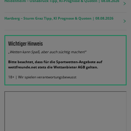
Heidenheim – Osnabrück Tipp, KI-Prognose & Quoten | 08.08.2026
Hartberg – Sturm Graz Tipp, KI Prognose & Quoten | 08.08.2026
Wichtiger Hinweis
„Wetten kann Spaß, aber auch süchtig machen!“
Bitte beachtet, dass für die Sportwetten-Angebote auf
wettfreunde.net stets die Wettanbieter AGB gelten.
18+ | Wir spielen verantwortungsbewusst