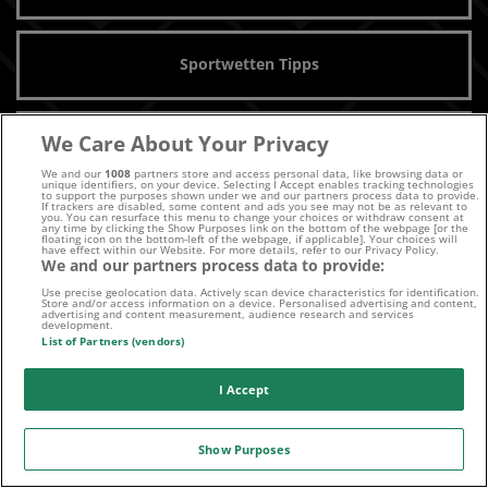
Sportwetten Tipps
We Care About Your Privacy
Sportwetten Tools
We and our
1008
partners store and access personal data, like browsing data or
unique identifiers, on your device. Selecting I Accept enables tracking technologies
to support the purposes shown under we and our partners process data to provide.
If trackers are disabled, some content and ads you see may not be as relevant to
you. You can resurface this menu to change your choices or withdraw consent at
Über Wettfreunde.net
any time by clicking the Show Purposes link on the bottom of the webpage [or the
floating icon on the bottom-left of the webpage, if applicable]. Your choices will
have effect within our Website. For more details, refer to our Privacy Policy.
We and our partners process data to provide:
Use precise geolocation data. Actively scan device characteristics for identification.
Store and/or access information on a device. Personalised advertising and content,
Herausgeberrichtlinien
advertising and content measurement, audience research and services
development.
List of Partners (vendors)
Unsere Autoren
I Accept
Show Purposes
Archiv