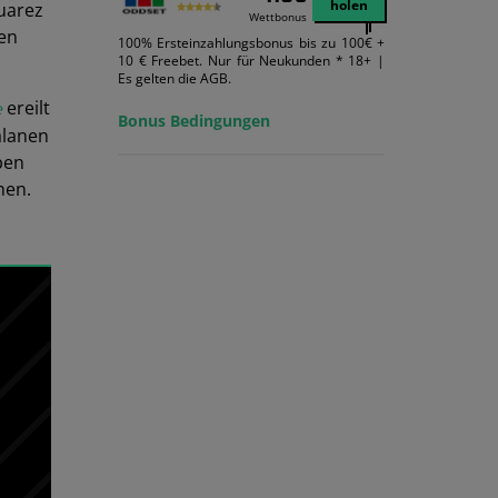
holen
uarez
Wettbonus
den
100% Ersteinzahlungsbonus bis zu 100€ +
10 € Freebet. Nur für Neukunden * 18+ |
Es gelten die AGB.
ereilt
e
Bonus Bedingungen
alanen
ben
nen.