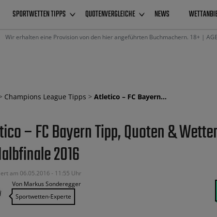
SPORTWETTEN TIPPS
QUOTENVERGLEICHE
NEWS
WETTANBIE
ere Sportwetten Tipps
ere Sportarten
[starrating_addon google=true]
Wir erhalten eine Provision von den hier angeführten Buchmachern. 18+ | AGB
tball NBA Prognosen und
ledon Wettquoten
Bra
Top
de France Wettquoten
s Tipps
>
Champions League Tipps
>
Atletico – FC Bayern…
l 1 Weltmeister Quoten
 Tipps
etico – FC Bayern Tipp, Quoten & Wetten
 GP Weltmeister Quoten
all Tipps
Halbfinale 2016
r Bowl Wettquoten
ckey Tipps
iert am 06.05.2016 - 11:55 Uhr
Von Markus Sonderegger
ipps & Prognosen von
Sportwetten-Experte
rten