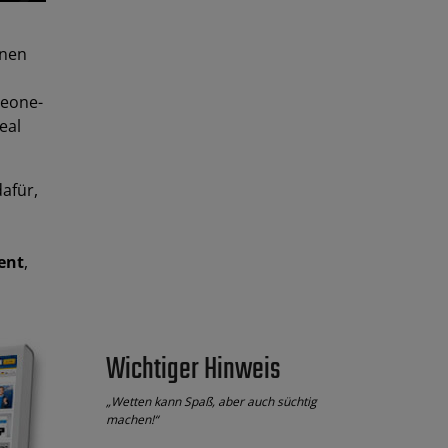
hnen
meone-
eal
afür,
ent
,
Wichtiger Hinweis
„Wetten kann Spaß, aber auch süchtig
machen!“