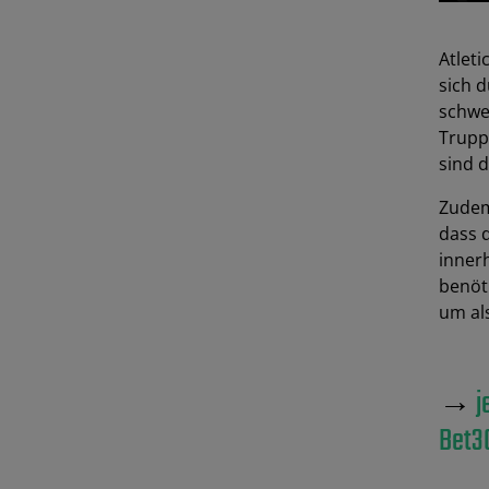
Atlet
sich 
schwe
Trupp
sind d
Zudem
dass 
inner
benöti
um als
→
j
Bet3