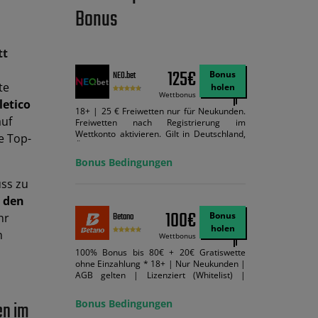
Email
Bonus
tt
125€
NEO.bet
Bonus
te
holen
Wettbonus
letico
18+ | 25 € Freiwetten nur für Neukunden.
auf
Freiwetten nach Registrierung im
Wettkonto aktivieren. Gilt in Deutschland,
e Top-
Österreich und Luxemburg.
Mindesteinzahlung: 10€. Einzahlung und
Bonus Bedingungen
Bonus 5x in 100 Tagen mit Mindestquote
1,5 umsetzen. Maximaler Umsatz:
uss zu
Bonusbetrag pro Wette. Bedingungen
u den
können geändert werden. AGB gelten.
100€
Lizenziert; Hilfe bei Suchtrisiken: buwei.de.
Betano
Bonus
hr
holen
m
Wettbonus
100% Bonus bis 80€ + 20€ Gratiswette
ohne Einzahlung * 18+ | Nur Neukunden |
AGB gelten | Lizenziert (Whitelist) |
Suchtrisiko | Hilfe unter
buwei.de
en im
Bonus Bedingungen