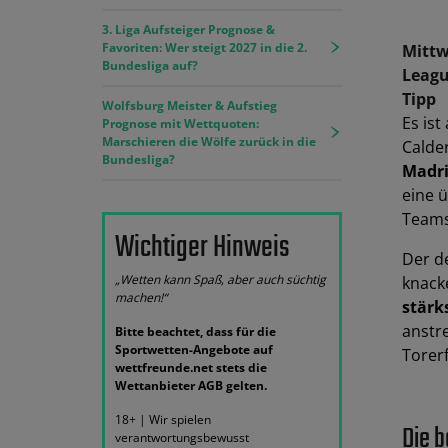
3. Liga Tipps
3. Liga Aufsteiger Prognose &
Alle 
Favoriten: Wer steigt 2027 in die 2.
3. Liga Meister
NEO.bet Freiwetten
Mittw
Bundesliga auf?
DFB Pokal Tipps
Leagu
Tipp
Wolfsburg Meister & Aufstieg
DFB-Pokal Quoten
Oddset Quotenboost
Es ist
Prognose mit Wettquoten:
Frauen Fussball Tipps
Marschieren die Wölfe zurück in die
Calde
Bundesliga?
Champions League Quoten
Tipico Promo Code
Madri
eine ü
Teams
Europa League Quoten
Wichtiger Hinweis
Der d
„Wetten kann Spaß, aber auch süchtig
Premier League Meister
knack
machen!“
stärk
anstr
Bitte beachtet, dass für die
Sportwetten-Angebote auf
Torer
wettfreunde.net stets die
Wettanbieter AGB gelten.
18+ | Wir spielen
Die 
verantwortungsbewusst