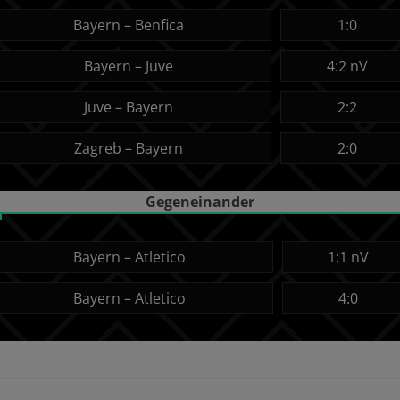
Bayern – Benfica
1:0
Bayern – Juve
4:2 nV
Juve – Bayern
2:2
Zagreb – Bayern
2:0
Gegeneinander
Bayern – Atletico
1:1 nV
Bayern – Atletico
4:0