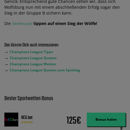
Genick: Entsprechend gute Chancen sehen wir, dass sich
Wolfsburg nun mit einem abschließenden Erfolg sogar den
Sieg in der Gruppe B sichern kann.
Die
tippen auf einen Sieg der Wölfe!
Wettfreunde
Das könnte Dich auch interessieren:
→
Champions League Tipps
→
Champions League Quoten
→
Champions League Wetten
→
Champions League Quoten zum Spieltag
Bester Sportwetten Bonus
125€
NEO.bet
Bonus holen