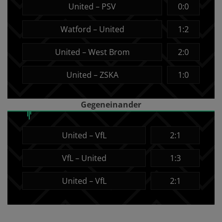
United – PSV
0:0
Watford – United
1:2
United – West Brom
2:0
United – ZSKA
1:0
Gegeneinander
United – VfL
2:1
VfL – United
1:3
United – VfL
2:1