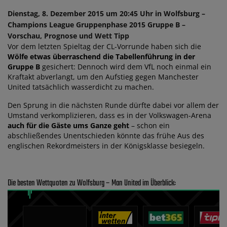
Dienstag, 8. Dezember 2015 um 20:45 Uhr in Wolfsburg –
Champions League Gruppenphase 2015 Gruppe B –
Vorschau, Prognose und Wett Tipp
Vor dem letzten Spieltag der CL-Vorrunde haben sich die
Wölfe etwas überraschend die Tabellenführung in der
Gruppe B
gesichert: Dennoch wird dem VfL noch einmal ein
Kraftakt abverlangt, um den Aufstieg gegen Manchester
United tatsächlich wasserdicht zu machen.
Den Sprung in die nächsten Runde dürfte dabei vor allem der
Umstand verkomplizieren, dass es in der Volkswagen-Arena
auch für die Gäste ums Ganze geht
– schon ein
abschließendes Unentschieden könnte das frühe Aus des
englischen Rekordmeisters in der Königsklasse besiegeln.
Die besten Wettquoten zu Wolfsburg – Man United im Überblick: