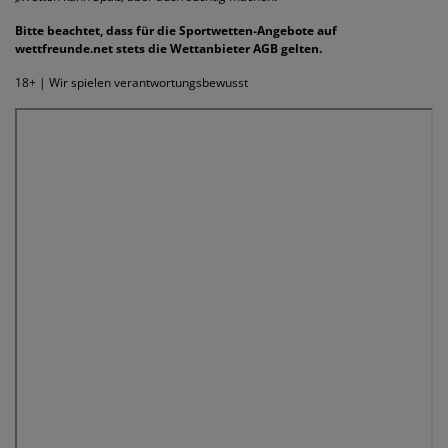
Bitte beachtet, dass für die Sportwetten-Angebote auf
wettfreunde.net stets die Wettanbieter AGB gelten.
18+ | Wir spielen verantwortungsbewusst