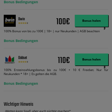
Bonus Bedingungen
Wett-Credits, wenn Sie qualifizierende Wetten im gleichen Wert platzieren
und diese abgerechnet werden. Mindestquoten, Wett- und
Zahlungsmethoden-Ausnahmen gelten. Gewinne schließen den Einsatz von
Wett-Credits aus. Es gelten die AGB, Zeitlimits und Ausnahmen. Der Bonus-
100€
Bwin
Code VIPANGEBOT kann während der Anmeldung benutzt werden, jedoch
Bonus holen
ändert dies den Angebotsbetrag in keinster Weise.
100% Bonus von bis zu 100€ | 18+ | nur Neukunden | AGB beachten
Bonus Bedingungen
110€
Oddset
Bonus holen
100% Ersteinzahlungsbonus bis zu 100€ + 10 € Freebet. Nur für
Neukunden * 18+ | Es gelten die AGB.
Bonus Bedingungen
Wichtiger Hinweis
„Wetten kann Spaß, aber auch süchtig machen!“