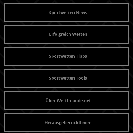
Sportwetten News
Erfolgreich Wetten
Sportwetten Tipps
Sportwetten Tools
Über Wettfreunde.net
Herausgeberrichtlinien