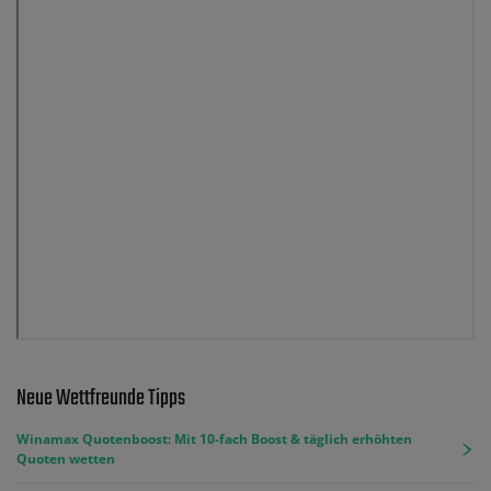
Neue Wettfreunde Tipps
Winamax Quotenboost: Mit 10-fach Boost & täglich erhöhten
Quoten wetten