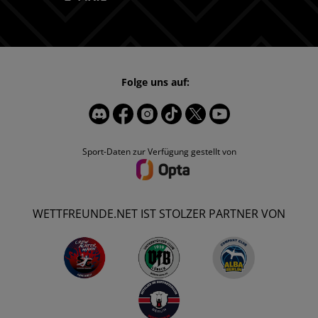
Folge uns auf:
Sport-Daten zur Verfügung gestellt von
WETTFREUNDE.NET IST STOLZER PARTNER VON