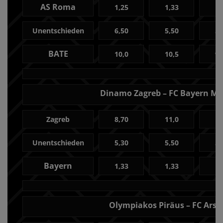
AS Roma
1,25
1,33
1,
Unentschieden
6,50
5,50
5,
BATE
10,0
10,5
9,
Dinamo Zagreb – FC Bayern M
Zagreb
8,70
11,0
11
Unentschieden
5,30
5,50
5,
Bayern
1,33
1,33
1,
Olympiakos Piräus – FC Arse