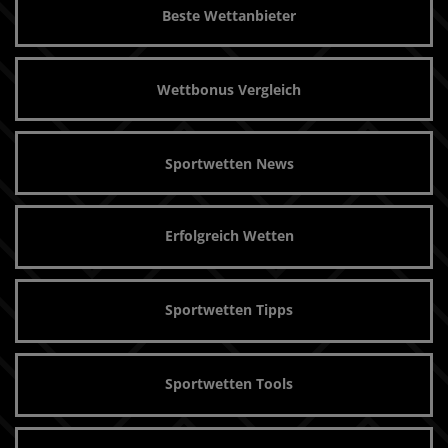
Beste Wettanbieter
Wettbonus Vergleich
Sportwetten News
Erfolgreich Wetten
Sportwetten Tipps
Sportwetten Tools