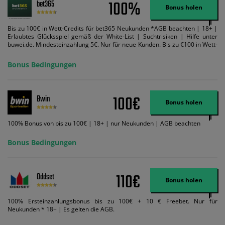
100%
bet365
Bonus holen
Bis zu 100€ in Wett-Credits für bet365 Neukunden *AGB beachten | 18+ |
Erlaubtes Glücksspiel gemäß der White-List | Suchtrisiken | Hilfe unter
buwei.de. Mindesteinzahlung 5€. Nur für neue Kunden. Bis zu €100 in Wett-
Credits. Melden Sie sich an, zahlen Sie €5 oder mehr auf Ihr bet365-Konto
ein und wir geben Ihnen die entsprechende qualifizierende Einzahlung in
Bonus Bedingungen
Wett-Credits, wenn Sie qualifizierende Wetten im gleichen Wert platzieren
und diese abgerechnet werden. Mindestquoten, Wett- und
Zahlungsmethoden-Ausnahmen gelten. Gewinne schließen den Einsatz von
Wett-Credits aus. Es gelten die AGB, Zeitlimits und Ausnahmen. Der Bonus-
100€
Bwin
Code VIPANGEBOT kann während der Anmeldung benutzt werden, jedoch
Bonus holen
ändert dies den Angebotsbetrag in keinster Weise.
100% Bonus von bis zu 100€ | 18+ | nur Neukunden | AGB beachten
Bonus Bedingungen
110€
Oddset
Bonus holen
100% Ersteinzahlungsbonus bis zu 100€ + 10 € Freebet. Nur für
Neukunden * 18+ | Es gelten die AGB.