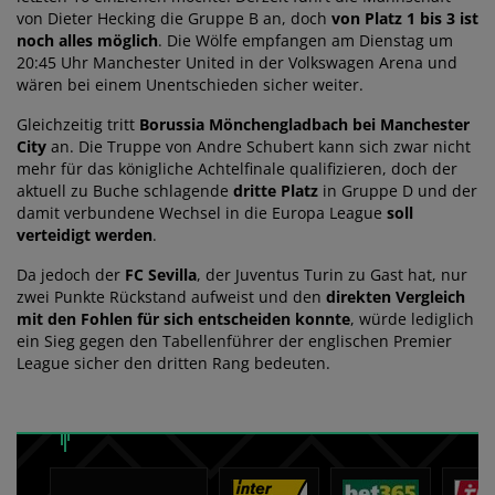
von Dieter Hecking die Gruppe B an, doch
von Platz 1 bis 3 ist
noch alles möglich
. Die Wölfe empfangen am Dienstag um
20:45 Uhr Manchester United in der Volkswagen Arena und
wären bei einem Unentschieden sicher weiter.
Gleichzeitig tritt
Borussia Mönchengladbach bei Manchester
City
an. Die Truppe von Andre Schubert kann sich zwar nicht
mehr für das königliche Achtelfinale qualifizieren, doch der
aktuell zu Buche schlagende
dritte Platz
in Gruppe D und der
damit verbundene Wechsel in die Europa League
soll
verteidigt werden
.
Da jedoch der
FC Sevilla
, der Juventus Turin zu Gast hat, nur
zwei Punkte Rückstand aufweist und den
direkten Vergleich
mit den Fohlen für sich entscheiden konnte
, würde lediglich
ein Sieg gegen den Tabellenführer der englischen Premier
League sicher den dritten Rang bedeuten.