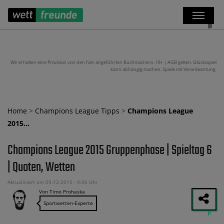
Wir erhalten eine Provision von den hier angeführten Buchmachern. 18+ | AGB gelten. Glücksspiel
kann abhängig machen. Spiele mit Verantwortung.
Home
>
Champions League Tipps
>
Champions League
2015…
Champions League 2015 Gruppenphase | Spieltag 6
| Quoten, Wetten
Aktualisiert am 09.12.2015 - 9:06 Uhr
Von Timo Prohaska
Sportwetten-Experte