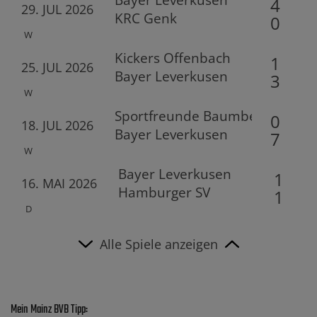
Bayer Leverkusen
4
29. JUL 2026
KRC Genk
0
W
Kickers Offenbach
1
25. JUL 2026
Bayer Leverkusen
3
W
Sportfreunde Baumberg
0
18. JUL 2026
Bayer Leverkusen
7
W
Bayer Leverkusen
1
16. MAI 2026
Hamburger SV
1
D
Alle Spiele anzeigen
Mein Mainz BVB Tipp: