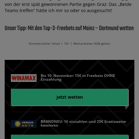
von der erst spät gewonnenen Partie gegen Graz: Das „Beide
Teams treffen“ hätte ich mir so oder so ausgesucht!
Unser Tipp: Mit den Top-3-Freebets auf Mainz – Dortmund wetten
Kommerzieller Inhalt | 18+ | Wettanbieter AGB gelten
Bis 10. November: 15€ in Freebets OHNE
Einzahlung
Jetzt wetten
BRANDNEU: 1€ einzahlen und 25€ Gratiswette
kassieren