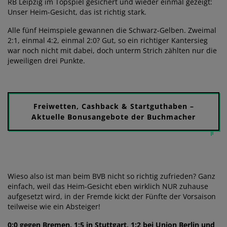
RB Leipzig im Topspiel gesichert und wieder einmal gezeigt:
Unser Heim-Gesicht, das ist richtig stark.
Alle fünf Heimspiele gewannen die Schwarz-Gelben. Zweimal
2:1, einmal 4:2, einmal 2:0? Gut, so ein richtiger Kantersieg
war noch nicht mit dabei, doch unterm Strich zählten nur die
jeweiligen drei Punkte.
Freiwetten, Cashback & Startguthaben –
Aktuelle Bonusangebote der Buchmacher
Wieso also ist man beim BVB nicht so richtig zufrieden? Ganz
einfach, weil das Heim-Gesicht eben wirklich NUR zuhause
aufgesetzt wird, in der Fremde kickt der Fünfte der Vorsaison
teilweise wie ein Absteiger!
0:0 gegen Bremen, 1:5 in Stuttgart, 1:2 bei Union Berlin und