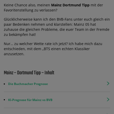
Keine Chance also, meinen
Mainz Dortmund Tipp
mit der
Favoritenstellung zu verlassen?
Glücklicherweise kann ich den BVB-Fans unter euch gleich ein
paar Bedenken nehmen und klarstellen: Mainz 05 hat
zuhause die gleichen Probleme, die euer Team in der Fremde
zu bekämpfen hat!
Nur… zu welcher Wette rate ich jetzt? Ich habe mich dazu
entschieden, mit dem „BTS einen echten Klassiker
anzusetzen.
Mainz – Dortmund Tipp – Inhalt
Die Buchmacher Prognose
KI-Prognose für Mainz vs BVB