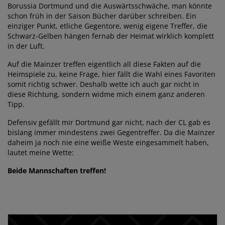
Borussia Dortmund und die Auswärtsschwäche, man könnte
schon früh in der Saison Bücher darüber schreiben. Ein
einziger Punkt, etliche Gegentore, wenig eigene Treffer, die
Schwarz-Gelben hängen fernab der Heimat wirklich komplett
in der Luft.
Auf die Mainzer treffen eigentlich all diese Fakten auf die
Heimspiele zu, keine Frage, hier fällt die Wahl eines Favoriten
somit richtig schwer. Deshalb wette ich auch gar nicht in
diese Richtung, sondern widme mich einem ganz anderen
Tipp.
Defensiv gefällt mir Dortmund gar nicht, nach der CL gab es
bislang immer mindestens zwei Gegentreffer. Da die Mainzer
daheim ja noch nie eine weiße Weste eingesammelt haben,
lautet meine Wette:
Beide Mannschaften treffen!