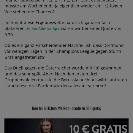
müsste am Wochenende ja eigentlich wieder ein 1:2 folgen.
Wie stehen die Chancen?
Ihr könnt diese Ergebniswette natürlich ganz einfach
platzieren,
wären wir bei einer Quote von
in der AdmiralApp
9,70.
Ob es ein ganz entscheidender Nachteil ist, dass Dortmund
vor wenigen Tagen in der Champions League gegen Sturm
Graz angetreten ist?
Das Duell gegen die Österreicher wurde mit 1:0 gewonnen,
und das sehr spät. Aber: Nach den ersten drei
Gruppenspielen musste die Borussia auch auswärts antreten
– und diese drei Partien wurden allesamt verloren!
Neu bei NEO.bet: Mit Bonuscode zu 10€ gratis