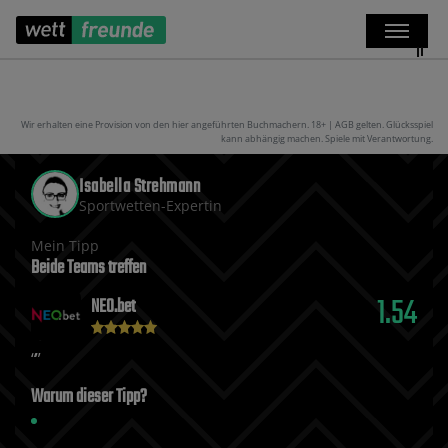
Wir erhalten eine Provision von den hier angeführten Buchmachern. 18+ | AGB gelten. Glücksspiel
kann abhängig machen. Spiele mit Verantwortung.
Isabella Strehmann
Sportwetten-Expertin
Mein Tipp
Beide Teams treffen
1.54
NEO.bet
Warum dieser Tipp?