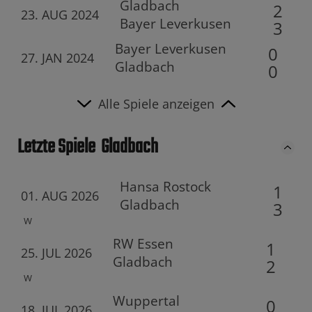
Gladbach
2
23. AUG 2024
Bayer Leverkusen
3
Bayer Leverkusen
0
27. JAN 2024
Gladbach
0
Alle Spiele anzeigen
Letzte Spiele
Gladbach
Hansa Rostock
1
01. AUG 2026
Gladbach
3
W
RW Essen
1
25. JUL 2026
Gladbach
2
W
Wuppertal
0
18. JUL 2026