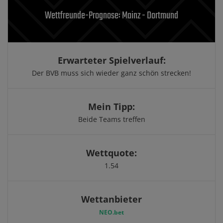
Wettfreunde-Prognose: Mainz - Dortmund
Erwarteter Spielverlauf:
Der BVB muss sich wieder ganz schön strecken!
Mein Tipp:
Beide Teams treffen
Wettquote:
1.54
Wettanbieter
NEO.bet