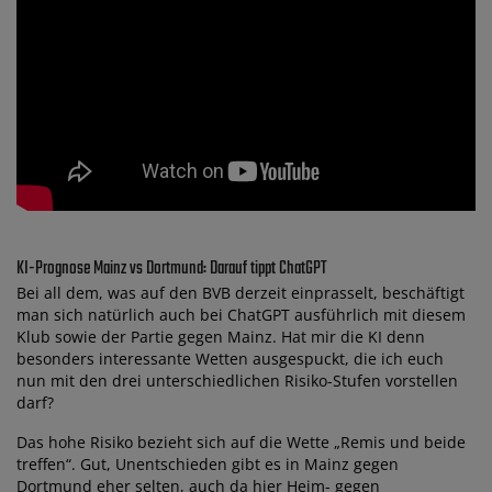
KI-Prognose Mainz vs Dortmund: Darauf tippt ChatGPT
Bei all dem, was auf den BVB derzeit einprasselt, beschäftigt
man sich natürlich auch bei ChatGPT ausführlich mit diesem
Klub sowie der Partie gegen Mainz. Hat mir die KI denn
besonders interessante Wetten ausgespuckt, die ich euch
nun mit den drei unterschiedlichen Risiko-Stufen vorstellen
darf?
Das hohe Risiko bezieht sich auf die Wette „Remis und beide
treffen“. Gut, Unentschieden gibt es in Mainz gegen
Dortmund eher selten, auch da hier Heim- gegen