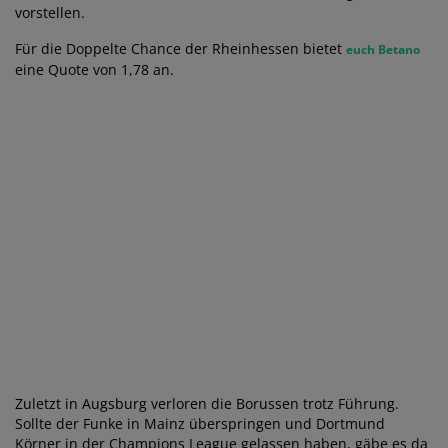
vorstellen.
Für die Doppelte Chance der Rheinhessen bietet
euch Betano
eine Quote von 1,78 an.
Zuletzt in Augsburg verloren die Borussen trotz Führung.
Sollte der Funke in Mainz überspringen und Dortmund
Körner in der Champions League gelassen haben, gäbe es da