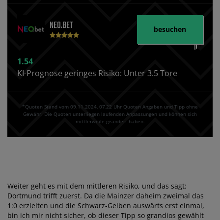
NEO.BET
besuchen
1.54
KI-Prognose geringes Risiko: Unter 3.5 Tore
*Quoten Stand vom 09.11.2024‚ 07⁚22 Uhr Quoten Angaben und Tipp ohne
Gewähr. Die Quoten unterliegen laufenden Anpassungen und können sich
mittlerweile geändert haben.
Weiter geht es mit dem mittleren Risiko, und das sagt:
Dortmund trifft zuerst. Da die Mainzer daheim zweimal das
1:0 erzielten und die Schwarz-Gelben auswärts erst einmal,
bin ich mir nicht sicher, ob dieser Tipp so grandios gewählt