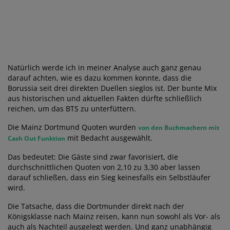
Natürlich werde ich in meiner Analyse auch ganz genau
darauf achten, wie es dazu kommen konnte, dass die
Borussia seit drei direkten Duellen sieglos ist. Der bunte Mix
aus historischen und aktuellen Fakten dürfte schließlich
reichen, um das BTS zu unterfüttern.
Die Mainz Dortmund Quoten wurden
von den Buchmachern mit
mit Bedacht ausgewählt.
Cash Out Funktion
Das bedeutet: Die Gäste sind zwar favorisiert, die
durchschnittlichen Quoten von 2,10 zu 3,30 aber lassen
darauf schließen, dass ein Sieg keinesfalls ein Selbstläufer
wird.
Die Tatsache, dass die Dortmunder direkt nach der
Königsklasse nach Mainz reisen, kann nun sowohl als Vor- als
auch als Nachteil ausgelegt werden. Und ganz unabhängig