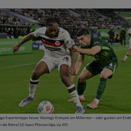
WhatsApp
Sportwetten Tipps
iga Expertentipps heute: Abstiegs-Endspiel am Millerntor – oder gucken am Ende
n die Röhre? (© Swen Pförtner/dpa via AP)