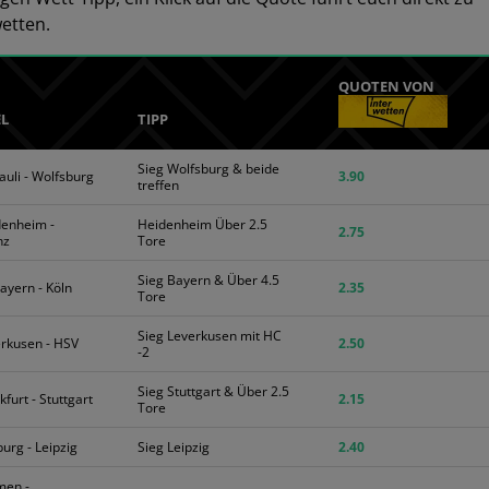
etten.
QUOTEN VON
EL
TIPP
Sieg Wolfsburg & beide
Pauli - Wolfsburg
3.90
treffen
enheim -
Heidenheim Über 2.5
2.75
nz
Tore
Sieg Bayern & Über 4.5
ayern - Köln
2.35
Tore
Sieg Leverkusen mit HC
rkusen - HSV
2.50
-2
Sieg Stuttgart & Über 2.5
kfurt - Stuttgart
2.15
Tore
burg - Leipzig
Sieg Leipzig
2.40
men -