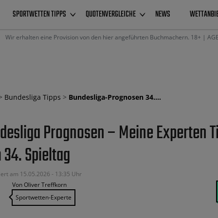
SPORTWETTEN TIPPS
QUOTENVERGLEICHE
NEWS
WETTANBIE
ere Sportwetten Tipps
ere Sportarten
[starrating_addon google=true]
Wir erhalten eine Provision von den hier angeführten Buchmachern. 18+ | AGB
tball NBA Prognosen und
ledon Wettquoten
Bra
Top
de France Wettquoten
s Tipps
>
Bundesliga Tipps
>
Bundesliga-Prognosen 34.…
l 1 Weltmeister Quoten
 Tipps
desliga Prognosen – Meine Experten T
 GP Weltmeister Quoten
all Tipps
 34. Spieltag
r Bowl Wettquoten
ckey Tipps
iert am 15.05.2026 - 13:35 Uhr
Von Oliver Treffkorn
ipps & Prognosen von
Sportwetten-Experte
rten