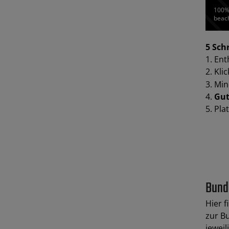
100%
beac
5 Sch
1. Ent
2. Kli
3. Mi
4.
Gut
5. Pla
Bunde
Hier f
zur Bu
jeweil