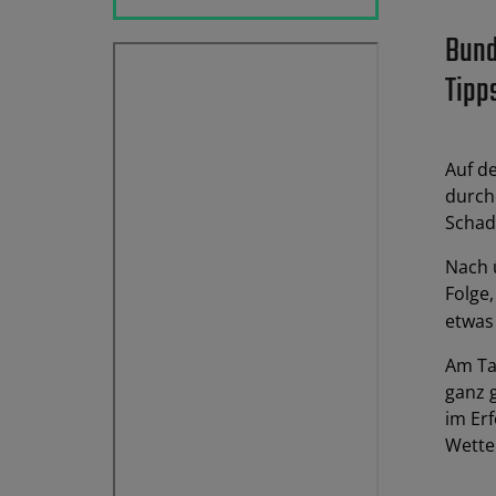
Bund
Tipp
Auf d
durch
Schad
Nach 
Folge
etwas
Am Ta
ganz 
im Er
Wette