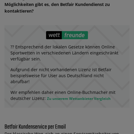
Möglichkeiten gibt es, den Betfair Kundendienst zu
kontaktieren?
?? Entsprechend der lokalen Gesetze können Online
Sportwetten in verschiedenen Ländern eingeschränkt
verfügbar sein.
Aufgrund der nicht vorhandenen Lizenz ist Betfair
beispielsweise für User aus Deutschland nicht
abrufbar!
Wir empfehlen daher einen Online-Buchmacher mit
deutscher Lizenz:
Zu unserem Wettanbieter Vergleich
Betfair Kundenservice per Email
Der klassische Weg, sich an einen Servicemitarbeiter von