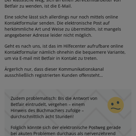
Betfair zu wenden, ist die E-Mail.
Eine solche lässt sich allerdings nur noch mittels online
Kontaktformular senden. Die elektronische Post auf
herkömmliche Art und Weise zu übermitteln, ist mangels
angegebener Adresse leider nicht möglich.
Geht es nach uns, ist das im Hilfecenter aufrufbare online
Kontaktformular nämlich ohnehin die bequemere Variante,
um via E-mail mit Betfair in Kontakt zu treten.
Ärgerlich nur, dass dieser Kommunikationskanal
ausschließlich registrierten Kunden offensteht…
Zudem problematisch: Bis die Antwort von
Betfair eintrudelt, vergehen – einem
Hinweis des Buchmachers zufolge –
durchschnittlich acht Stunden!
Folglich könnte sich der elektronische Postweg gerade
bei akuten Problemen durchaus als nervenzehrend