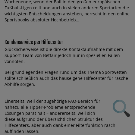
Wochenende, wenn der Ball in den großen europäischen
Fußball-Ligen rollt und auch in vielen anderen Sportarten die
wichtigsten Entscheidungen anstehen, herrscht in den online
Sportsbooks absoluter Hochbetrieb…
Kundenservice per Hilfecenter
Glücklicherweise ist die direkte Kontaktaufnahme mit dem
Support-Team von Betfair jedoch nur in speziellen Fällen
vonnöten.
Bei grundlegenden Fragen rund um das Thema Sportwetten
sollte schließlich auch das hauseigene Hilfecenter für rasche
Abhilfe sorgen.
Einerseits, weil der zugehörige FAQ-Bereich für
nahezu alle Tipper-Probleme entsprechende
Lösungen parat hält – andererseits, weil sich
diese aufgrund der übersichtlichen Struktur des
Hilfecenters, aber auch dank einer Filterfunktion rasch
auffinden lassen.