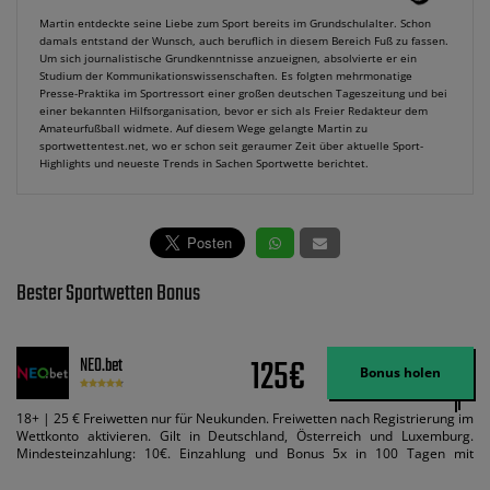
Martin entdeckte seine Liebe zum Sport bereits im Grundschulalter. Schon
damals entstand der Wunsch, auch beruflich in diesem Bereich Fuß zu fassen.
Um sich journalistische Grundkenntnisse anzueignen, absolvierte er ein
Studium der Kommunikationswissenschaften. Es folgten mehrmonatige
Presse-Praktika im Sportressort einer großen deutschen Tageszeitung und bei
einer bekannten Hilfsorganisation, bevor er sich als Freier Redakteur dem
Amateurfußball widmete. Auf diesem Wege gelangte Martin zu
sportwettentest.net, wo er schon seit geraumer Zeit über aktuelle Sport-
Highlights und neueste Trends in Sachen Sportwette berichtet.
Bester Sportwetten Bonus
125€
NEO.bet
Bonus holen
18+ | 25 € Freiwetten nur für Neukunden. Freiwetten nach Registrierung im
Wettkonto aktivieren. Gilt in Deutschland, Österreich und Luxemburg.
Mindesteinzahlung: 10€. Einzahlung und Bonus 5x in 100 Tagen mit
Mindestquote 1,5 umsetzen. Maximaler Umsatz: Bonusbetrag pro Wette.
Bedingungen können geändert werden. AGB gelten. Lizenziert; Hilfe bei