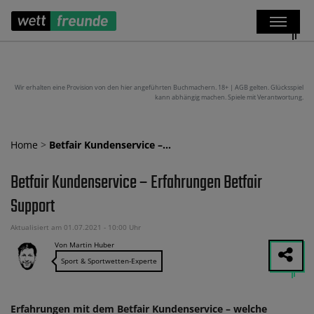
Wir erhalten eine Provision von den hier angeführten Buchmachern. 18+ | AGB gelten. Glücksspiel
kann abhängig machen. Spiele mit Verantwortung.
Home
>
Betfair Kundenservice –…
Betfair Kundenservice – Erfahrungen Betfair
Support
Aktualisiert am 01.07.2021 - 10:00 Uhr
Von Martin Huber
Sport & Sportwetten-Experte
Erfahrungen mit dem Betfair Kundenservice – welche