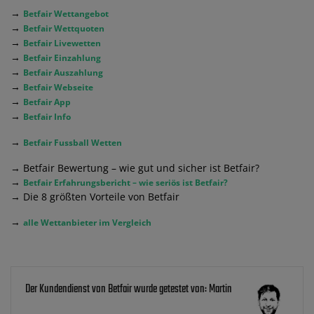
→
Betfair Wettangebot
→
Betfair Wettquoten
→
Betfair Livewetten
→
Betfair Einzahlung
→
Betfair Auszahlung
→
Betfair Webseite
→
Betfair App
→
Betfair Info
→
Betfair Fussball Wetten
→ Betfair Bewertung – wie gut und sicher ist Betfair?
→
Betfair Erfahrungsbericht – wie seriös ist Betfair?
→ Die 8 größten Vorteile von Betfair
→
alle Wettanbieter im Vergleich
Der Kundendienst von Betfair wurde getestet von: Martin