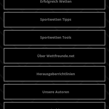
Erfolgreich Wetten
Sportwetten Tipps
Sportwetten Tools
Über Wettfreunde.net
Herausgeberrichtlinien
Unsere Autoren