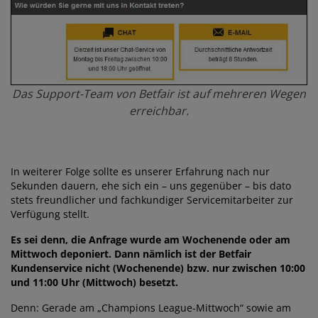
Das Support-Team von Betfair ist auf mehreren Wegen
erreichbar.
In weiterer Folge sollte es unserer Erfahrung nach nur
Sekunden dauern, ehe sich ein – uns gegenüber – bis dato
stets freundlicher und fachkundiger Servicemitarbeiter zur
Verfügung stellt.
Es sei denn, die Anfrage wurde am Wochenende oder am
Mittwoch deponiert. Dann nämlich ist der Betfair
Kundenservice nicht (Wochenende) bzw. nur zwischen 10:00
und 11:00 Uhr (Mittwoch) besetzt.
Denn: Gerade am „Champions League-Mittwoch“ sowie am