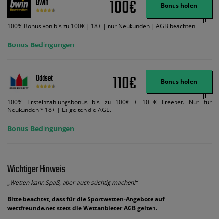
100€
Bwin
Code VIPANGEBOT kann während der Anmeldung benutzt werden, jedoch
Bonus holen
ändert dies den Angebotsbetrag in keinster Weise.
100% Bonus von bis zu 100€ | 18+ | nur Neukunden | AGB beachten
Bonus Bedingungen
110€
Oddset
Bonus holen
100% Ersteinzahlungsbonus bis zu 100€ + 10 € Freebet. Nur für
Neukunden * 18+ | Es gelten die AGB.
Bonus Bedingungen
Wichtiger Hinweis
„Wetten kann Spaß, aber auch süchtig machen!“
Bitte beachtet, dass für die Sportwetten-Angebote auf
wettfreunde.net stets die Wettanbieter AGB gelten.