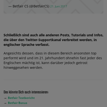
— Betfair CS (@BetfairCS)
21. Juni 2017
Schließlich sind auch alle anderen Posts, Tutorials und Infos,
die über den Twitter-Supportkanal verbreitet werden, in
englischer Sprache verfasst.
Angesichts dessen, dass in diesem Bereich ansonsten top
performt wird und im 21. Jahrhundert ohnehin fast jeder des
Englischen mächtig ist, kann darüber jedoch getrost
hinweggesehen werden.
Das könnte Dich auch interessieren:
→
Betfair Testbericht
→
Betfair Bonus