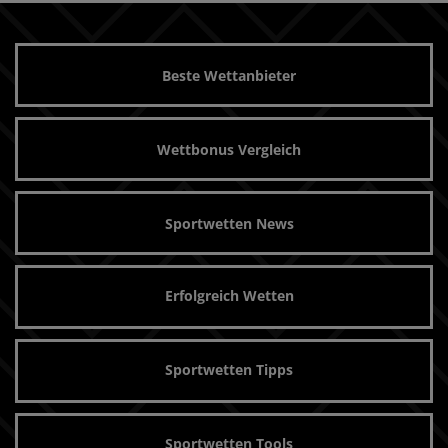
Beste Wettanbieter
Wettbonus Vergleich
Sportwetten News
Erfolgreich Wetten
Sportwetten Tipps
Sportwetten Tools