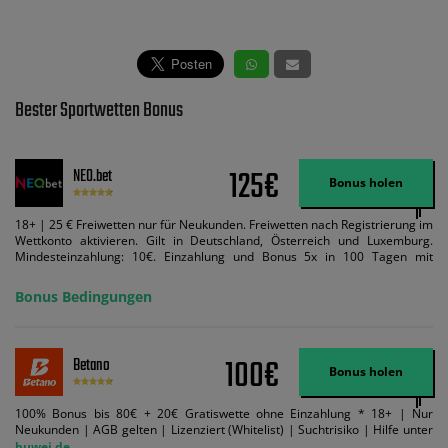
Bester Sportwetten Bonus
125€
NEO.bet
Bonus holen
18+ | 25 € Freiwetten nur für Neukunden. Freiwetten nach Registrierung im
Wettkonto aktivieren. Gilt in Deutschland, Österreich und Luxemburg.
Mindesteinzahlung: 10€. Einzahlung und Bonus 5x in 100 Tagen mit
Mindestquote 1,5 umsetzen. Maximaler Umsatz: Bonusbetrag pro Wette.
Bedingungen können geändert werden. AGB gelten. Lizenziert; Hilfe bei
Bonus Bedingungen
Suchtrisiken: buwei.de.
100€
Betano
Bonus holen
100% Bonus bis 80€ + 20€ Gratiswette ohne Einzahlung * 18+ | Nur
Neukunden | AGB gelten | Lizenziert (Whitelist) | Suchtrisiko | Hilfe unter
buwei.de