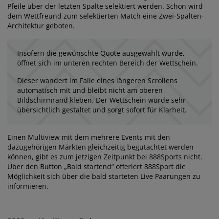
Pfeile über der letzten Spalte selektiert werden. Schon wird
dem Wettfreund zum selektierten Match eine Zwei-Spalten-
Architektur geboten.
Insofern die gewünschte Quote ausgewählt wurde,
öffnet sich im unteren rechten Bereich der Wettschein.
Dieser wandert im Falle eines längeren Scrollens
automatisch mit und bleibt nicht am oberen
Bildschirmrand kleben. Der Wettschein wurde sehr
übersichtlich gestaltet und sorgt sofort für Klarheit.
Einen Multiview mit dem mehrere Events mit den
dazugehörigen Märkten gleichzeitig begutachtet werden
können, gibt es zum jetzigen Zeitpunkt bei 888Sports nicht.
Über den Button „Bald startend“ offeriert 888Sport die
Möglichkeit sich über die bald starteten Live Paarungen zu
informieren.