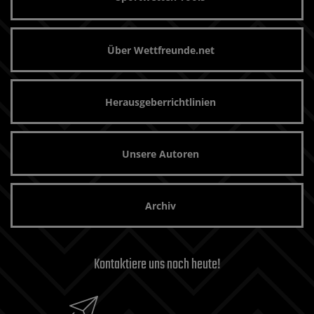
Über Wettfreunde.net
Herausgeberrichtlinien
Unsere Autoren
Archiv
Kontaktiere uns noch heute!