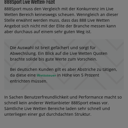
888Sport Live Wetten: Fazit
888Sport muss den Vergleich mit der Konkurrenz im Live
Wetten Bereich keineswegs scheuen. Wenngleich an dieser
Stelle erwähnt werden muss, dass das 888 Live Wetten
Angebot sich nicht mit der Elite der Branche messen kann
aber durchaus auf einem sehr guten Weg ist.
Die Auswahl ist breit gefächert und sorgt für
Abwechslung. Ein Blick auf die Live Wetten Quoten
brachte solide bis gute Werte zum Vorschein.
Bei deutschen Kunden gilt es aber Abstriche zu tätigen,
da diese eine
in Höhe von 5 Prozent
Wettsteuer
entrichten müssen.
In Sachen Benutzerfreundlichkeit und Performance macht so
schnell kein anderer Wettanbieter 888Sport etwas vor.
Sämtliche Live Wetten Bereiche laden sehr schnell und
unterliegen einer gut durchdachten Struktur.