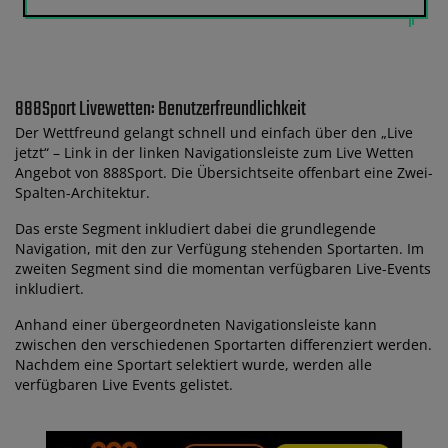
888Sport Livewetten: Benutzerfreundlichkeit
Der Wettfreund gelangt schnell und einfach über den „Live
jetzt“ – Link in der linken Navigationsleiste zum Live Wetten
Angebot von 888Sport. Die Übersichtseite offenbart eine Zwei-
Spalten-Architektur.
Das erste Segment inkludiert dabei die grundlegende
Navigation, mit den zur Verfügung stehenden Sportarten. Im
zweiten Segment sind die momentan verfügbaren Live-Events
inkludiert.
Anhand einer übergeordneten Navigationsleiste kann
zwischen den verschiedenen Sportarten differenziert werden.
Nachdem eine Sportart selektiert wurde, werden alle
verfügbaren Live Events gelistet.