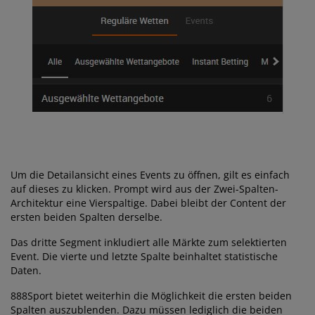
Um die Detailansicht eines Events zu öffnen, gilt es einfach
auf dieses zu klicken. Prompt wird aus der Zwei-Spalten-
Architektur eine Vierspaltige. Dabei bleibt der Content der
ersten beiden Spalten derselbe.
Das dritte Segment inkludiert alle Märkte zum selektierten
Event. Die vierte und letzte Spalte beinhaltet statistische
Daten.
888Sport bietet weiterhin die Möglichkeit die ersten beiden
Spalten auszublenden. Dazu müssen lediglich die beiden