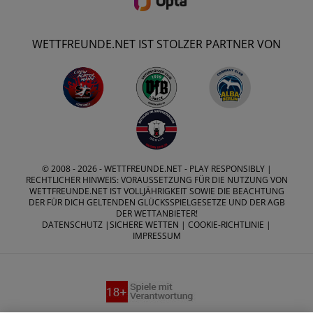
WETTFREUNDE.NET IST STOLZER PARTNER VON
© 2008 - 2026 -
WETTFREUNDE.NET
- PLAY RESPONSIBLY |
RECHTLICHER HINWEIS: VORAUSSETZUNG FÜR DIE NUTZUNG VON
WETTFREUNDE.NET IST VOLLJÄHRIGKEIT SOWIE DIE BEACHTUNG
DER FÜR DICH GELTENDEN GLÜCKSSPIELGESETZE UND DER AGB
DER WETTANBIETER!
DATENSCHUTZ
|
SICHERE WETTEN
|
COOKIE-RICHTLINIE
|
IMPRESSUM