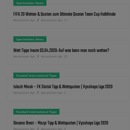
Sportwetten News
FIFA 20 Wetten & Quoten zum Ultimate Quaran Team Cup Halbfinale
Aktualisiert Apr. 3
Aktualisiert Apr. 21
Sportwetten News
Wett Tipps heute 03.04.2020: Auf was kann man noch wetten?
Aktualisiert Apr. 3
Aktualisiert Apr. 27
Fussball International Tipps
Isloch Minsk – FK Slutsk Tipp & Wettquoten | Vysshaya Liga 2020
Aktualisiert Apr. 3
Aktualisiert Apr. 5
Fussball International Tipps
Dinamo Brest – Mozyr Tipp & Wettquoten | Vysshaya Liga 2020
Aktualisiert Apr. 3
Aktualisiert Apr. 5