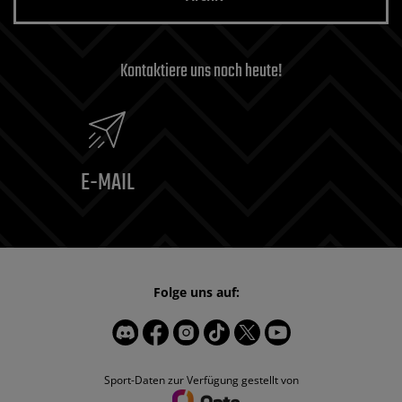
Kontaktiere uns noch heute!
E-MAIL
Folge uns auf:
Sport-Daten zur Verfügung gestellt von