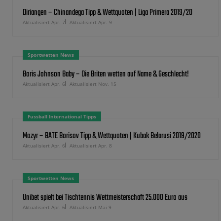
Diriangen – Chinandega Tipp & Wettquoten | Liga Primera 2019/20
Aktualisiert Apr. 7
Aktualisiert Apr. 9
Sportwetten News
Boris Johnson Baby – Die Briten wetten auf Name & Geschlecht!
Aktualisiert Apr. 6
Aktualisiert Nov. 15
Fussball International Tipps
Mozyr – BATE Borisov Tipp & Wettquoten | Kubak Belarusi 2019/2020
Aktualisiert Apr. 6
Aktualisiert Apr. 8
Sportwetten News
Unibet spielt bei Tischtennis Wettmeisterschaft 25.000 Euro aus
Aktualisiert Apr. 6
Aktualisiert Mai 9