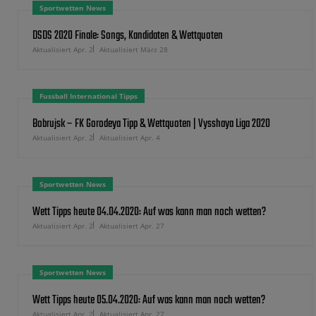
Sportwetten News
DSDS 2020 Finale: Songs, Kandidaten & Wettquoten
Aktualisiert Apr. 2
Aktualisiert März 28
Fussball International Tipps
Bobrujsk – FK Gorodeya Tipp & Wettquoten | Vysshaya Liga 2020
Aktualisiert Apr. 2
Aktualisiert Apr. 4
Sportwetten News
Wett Tipps heute 04.04.2020: Auf was kann man noch wetten?
Aktualisiert Apr. 2
Aktualisiert Apr. 27
Sportwetten News
Wett Tipps heute 05.04.2020: Auf was kann man noch wetten?
Aktualisiert Apr. 2
Aktualisiert Apr. 27