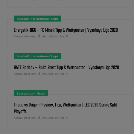
Fussball International Tipps
Energetik-BGU – FC Minsk Tipp & Wettquoten | Vysshaya Liga 2020
Aktualisiert Apr. 3
Aktualisiert Apr. 5
Fussball International Tipps
BATE Borisov – Rukh Brest Tipp & Wettquoten | Vysshaya Liga 2020
Aktualisiert Apr. 3
Aktualisiert Apr. 4
Sportwetten News
Fnatic vs Origen: Preview, Tipp, Wettquoten | LEC 2020 Spring Split
Playoffs
Aktualisiert Apr. 3
Aktualisiert Apr. 4