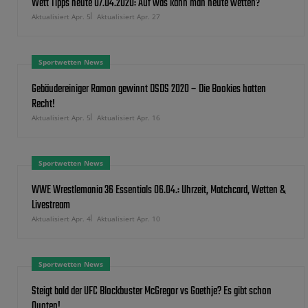
Wett Tipps heute 07.04.2020: Auf was kann man heute wetten?
Aktualisiert Apr. 5
Aktualisiert Apr. 27
Sportwetten News
Gebäudereiniger Ramon gewinnt DSDS 2020 – Die Bookies hatten
Recht!
Aktualisiert Apr. 5
Aktualisiert Apr. 16
Sportwetten News
WWE Wrestlemania 36 Essentials 06.04.: Uhrzeit, Matchcard, Wetten &
Livestream
Aktualisiert Apr. 4
Aktualisiert Apr. 10
Sportwetten News
Steigt bald der UFC Blockbuster McGregor vs Gaethje? Es gibt schon
Quoten!