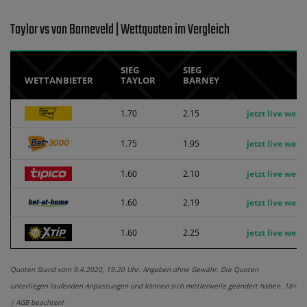
Taylor vs van Barneveld | Wettquoten im Vergleich
SIEG
SIEG
WETTANBIETER
TAYLOR
BARNEY
1.70
2.15
jetzt live wett
1.75
1.95
jetzt live wett
1.60
2.10
jetzt live wett
1.60
2.19
jetzt live wett
1.60
2.25
jetzt live wett
Quoten Stand vom 9.4.2020, 19:20 Uhr. Angaben ohne Gewähr. Die Quoten
unterliegen laufenden Anpassungen und können sich mittlerweile geändert haben. 18+
| AGB beachten!