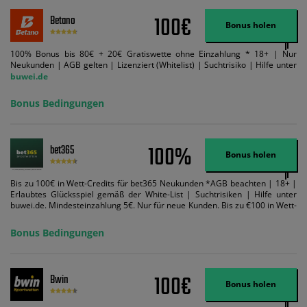
100€
Betano
Bonus holen
100% Bonus bis 80€ + 20€ Gratiswette ohne Einzahlung * 18+ | Nur
Neukunden | AGB gelten | Lizenziert (Whitelist) | Suchtrisiko | Hilfe unter
buwei.de
Bonus Bedingungen
100%
bet365
Bonus holen
Bis zu 100€ in Wett-Credits für bet365 Neukunden *AGB beachten | 18+ |
Erlaubtes Glücksspiel gemäß der White-List | Suchtrisiken | Hilfe unter
buwei.de. Mindesteinzahlung 5€. Nur für neue Kunden. Bis zu €100 in Wett-
Credits. Melden Sie sich an, zahlen Sie €5 oder mehr auf Ihr bet365-Konto
ein und wir geben Ihnen die entsprechende qualifizierende Einzahlung in
Bonus Bedingungen
Wett-Credits, wenn Sie qualifizierende Wetten im gleichen Wert platzieren
und diese abgerechnet werden. Mindestquoten, Wett- und
Zahlungsmethoden-Ausnahmen gelten. Gewinne schließen den Einsatz von
Wett-Credits aus. Es gelten die AGB, Zeitlimits und Ausnahmen. Der Bonus-
100€
Bwin
Code VIPANGEBOT kann während der Anmeldung benutzt werden, jedoch
Bonus holen
ändert dies den Angebotsbetrag in keinster Weise.