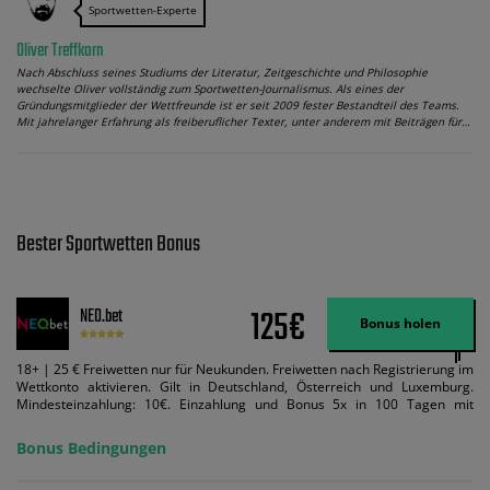
Sportwetten-Experte
Oliver Treffkorn
Nach Abschluss seines Studiums der Literatur, Zeitgeschichte und Philosophie
wechselte Oliver vollständig zum Sportwetten-Journalismus. Als eines der
Gründungsmitglieder der Wettfreunde ist er seit 2009 fester Bestandteil des Teams.
Mit jahrelanger Erfahrung als freiberuflicher Texter, unter anderem mit Beiträgen für…
Bester Sportwetten Bonus
125€
NEO.bet
Bonus holen
18+ | 25 € Freiwetten nur für Neukunden. Freiwetten nach Registrierung im
Wettkonto aktivieren. Gilt in Deutschland, Österreich und Luxemburg.
Mindesteinzahlung: 10€. Einzahlung und Bonus 5x in 100 Tagen mit
Mindestquote 1,5 umsetzen. Maximaler Umsatz: Bonusbetrag pro Wette.
Bedingungen können geändert werden. AGB gelten. Lizenziert; Hilfe bei
Bonus Bedingungen
Suchtrisiken: buwei.de.