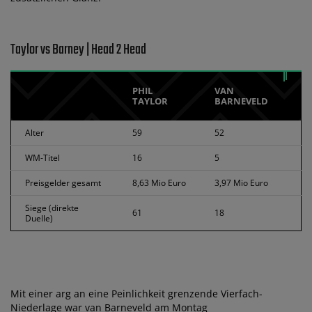
Taylor vs Barney | Head 2 Head
PHIL
VAN
TAYLOR
BARNEVELD
Alter
59
52
WM-Titel
16
5
Preisgelder gesamt
8,63 Mio Euro
3,97 Mio Euro
Siege (direkte
61
18
Duelle)
Mit einer arg an eine Peinlichkeit grenzende Vierfach-
Niederlage war van Barneveld am Montag