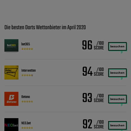
Die besten Darts Wettanbieter im April 2020
96
/100
bet365
besuchen
94
/100
Interwetten
besuchen
93
/100
Betano
besuchen
92
/100
NEO.bet
besuchen