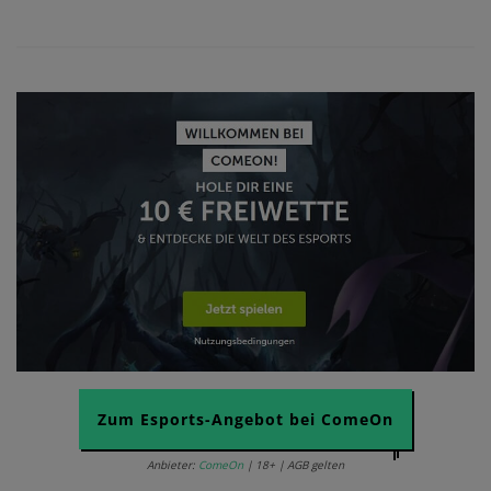
Zum Esports-Angebot bei ComeOn
Anbieter:
ComeOn
| 18+ | AGB gelten