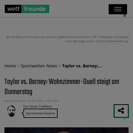
Wir erhalten eine Provision von den hier angeführten Buchmachern. 18+ | AGB gelten. Glücksspiel
kann abhängig machen. Spiele mit Verantwortung.
Home
>
Sportwetten News
>
Taylor vs. Barney:…
Taylor vs. Barney: Wohnzimmer-Duell steigt am
Donnerstag
Aktualisiert am 10.04.2020 - 6:44 Uhr
Von Oliver Treffkorn
Sportwetten-Experte