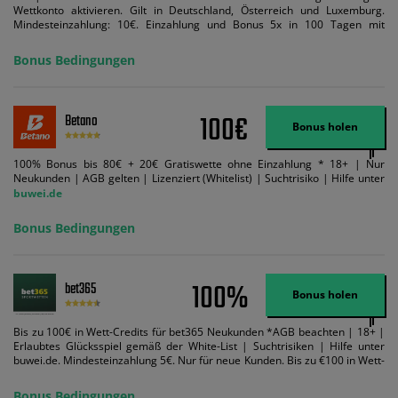
Wettkonto aktivieren. Gilt in Deutschland, Österreich und Luxemburg.
Mindesteinzahlung: 10€. Einzahlung und Bonus 5x in 100 Tagen mit
Mindestquote 1,5 umsetzen. Maximaler Umsatz: Bonusbetrag pro Wette.
Bedingungen können geändert werden. AGB gelten. Lizenziert; Hilfe bei
Bonus Bedingungen
Suchtrisiken: buwei.de.
100€
Betano
Bonus holen
100% Bonus bis 80€ + 20€ Gratiswette ohne Einzahlung * 18+ | Nur
Neukunden | AGB gelten | Lizenziert (Whitelist) | Suchtrisiko | Hilfe unter
buwei.de
Bonus Bedingungen
100%
bet365
Bonus holen
Bis zu 100€ in Wett-Credits für bet365 Neukunden *AGB beachten | 18+ |
Erlaubtes Glücksspiel gemäß der White-List | Suchtrisiken | Hilfe unter
buwei.de. Mindesteinzahlung 5€. Nur für neue Kunden. Bis zu €100 in Wett-
Credits. Melden Sie sich an, zahlen Sie €5 oder mehr auf Ihr bet365-Konto
ein und wir geben Ihnen die entsprechende qualifizierende Einzahlung in
Bonus Bedingungen