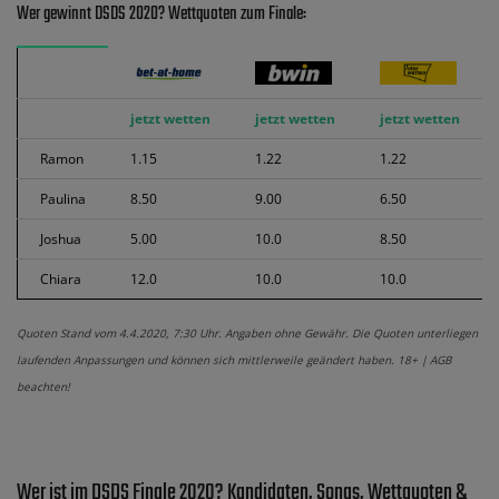
Wer gewinnt DSDS 2020? Wettquoten zum Finale:
jetzt wetten
jetzt wetten
jetzt wetten
Ramon
1.15
1.22
1.22
Paulina
8.50
9.00
6.50
Joshua
5.00
10.0
8.50
Chiara
12.0
10.0
10.0
Quoten Stand vom 4.4.2020, 7:30 Uhr. Angaben ohne Gewähr. Die Quoten unterliegen
laufenden Anpassungen und können sich mittlerweile geändert haben. 18+ | AGB
beachten!
Wer ist im DSDS Finale 2020? Kandidaten, Songs, Wettquoten &