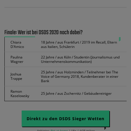
Finale: Wer ist bei DSDS 2020 noch dabei?
Chiara
18 Jahre / aus Frankfurt / 2019 im Recall, Eltern
D’Amico
aus Italien, Schülerin
Paulina
22 Jahre / aus Köln / Studentin (Journalismus und
Wagner
Unternehmenskommunikation)
25 Jahre / aus Holzminden / Teilnehmer bei The
Joshua
Voice of Germany 2018, Kundenberater in einer
Trappe
Bank
Ramon
25 Jahre / aus Zschernitz / Gebäudereiniger
Kaselowsky
Direkt zu den DSDS Sieger Wetten
Anbieter:
Bet-at-home
| 18+ | AGB gelten