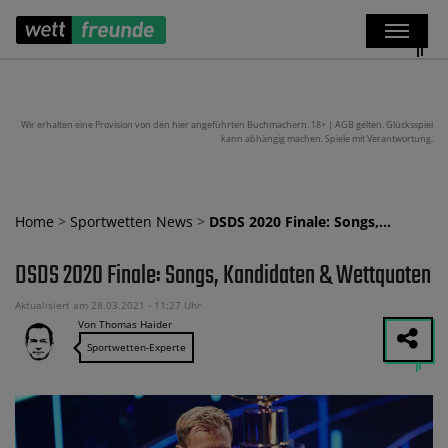
Wir erhalten eine Provision von den hier angeführten Buchmachern. 18+ | AGB gelten. Glücksspiel
kann abhängig machen. Spiele mit Verantwortung.
Home
>
Sportwetten News
>
DSDS 2020 Finale: Songs,…
DSDS 2020 Finale: Songs, Kandidaten & Wettquoten
Aktualisiert am 28.03.2021 - 11:27 Uhr
Von Thomas Haider
Sportwetten-Experte