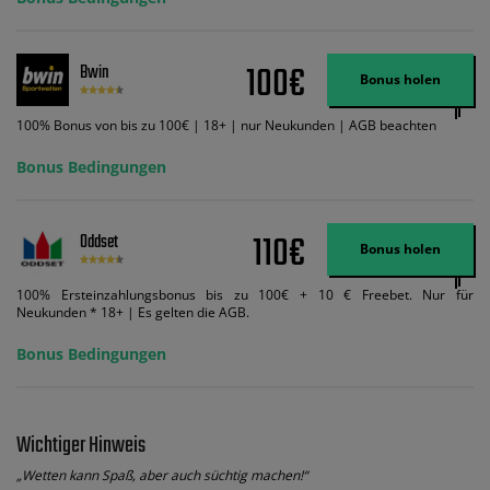
Wett-Credits, wenn Sie qualifizierende Wetten im gleichen Wert platzieren
und diese abgerechnet werden. Mindestquoten, Wett- und
Zahlungsmethoden-Ausnahmen gelten. Gewinne schließen den Einsatz von
Wett-Credits aus. Es gelten die AGB, Zeitlimits und Ausnahmen. Der Bonus-
100€
Bwin
Code VIPANGEBOT kann während der Anmeldung benutzt werden, jedoch
Bonus holen
ändert dies den Angebotsbetrag in keinster Weise.
100% Bonus von bis zu 100€ | 18+ | nur Neukunden | AGB beachten
Bonus Bedingungen
110€
Oddset
Bonus holen
100% Ersteinzahlungsbonus bis zu 100€ + 10 € Freebet. Nur für
Neukunden * 18+ | Es gelten die AGB.
Bonus Bedingungen
Wichtiger Hinweis
„Wetten kann Spaß, aber auch süchtig machen!“