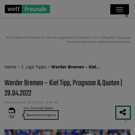
Wir erhalten eine Provision von den hier angeführten Buchmachern. 18+ | AGB gelten. Glücksspiel
kann abhängig machen. Spiele mit Verantwortung.
Home
>
2. Liga Tipps
>
Werder Bremen – Kiel…
Werder Bremen – Kiel Tipp, Prognose & Quoten |
29.04.2022
Aktualisiert am 30.04.2022 - 6:46 Uhr
Von Christoph Nübel
Sportwetten-Experte