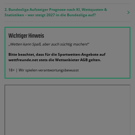
2. Bundesliga Aufsteiger Prognose nach KI, Wettquoten &
Statistiken – wer steigt 2027 in die Bundesliga auf?
Wichtiger Hinweis
„Wetten kann Spaß, aber auch süchtig machen!“
Bitte beachtet, dass für die Sportwetten-Angebote auf
wettfreunde.net stets die Wettanbieter AGB gelten.
18+ | Wir spielen verantwortungsbewusst