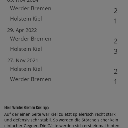
Werder Bremen
2
Holstein Kiel
1
29. Apr 2022
Werder Bremen
2
Holstein Kiel
3
27. Nov 2021
Holstein Kiel
2
Werder Bremen
1
Mein Werder Bremen Kiel Tipp:
Auf der einen Seite war Kiel zuletzt spielerisch recht stark
und defensiv sehr stabil. So werden die Störche sicher kein
einfacher Gegner. Die Gäste werden sich erst einmal hinten