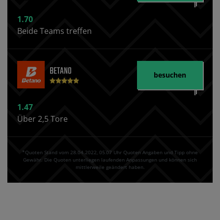
1.70
Beide Teams treffen
BETANO
besuchen
1.47
Über 2,5 Tore
*Quoten Stand vom 28.04.2022‚ 05⁚07 Uhr Quoten Angaben und Tipp ohne
Gewähr. Die Quoten unterliegen laufenden Anpassungen und können sich
mittlerweile geändert haben.