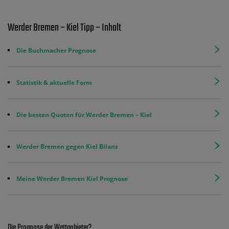
Werder Bremen – Kiel Tipp – Inhalt
Die Buchmacher Prognose
Statistik & aktuelle Form
Die besten Quoten für Werder Bremen – Kiel
Werder Bremen gegen Kiel Bilanz
Meine Werder Bremen Kiel Prognose
Die Prognose der Wettanbieter?