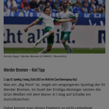
Nicolai Rapp / Werder Bremen (© IMAGO / Revierfoto)
Werder Bremen – Kiel Tipp
2. Liga 32. Spieltag, Freitag, 29.04.2022 um 18:30 Uhr (Live Übertragung: Sky)
Was ein „Big Point“ ist, zeigte am vergangenen Spieltag der SV
Werder Bremen. Im Duell der Erstliga-Absteiger setzten die
Grün-Weißen mit dem klaren 4:1-Sieg auf Schalke ein
Ausrufezeichen.
Dabei konnte man dieses Ergebnis so nicht unbedingt