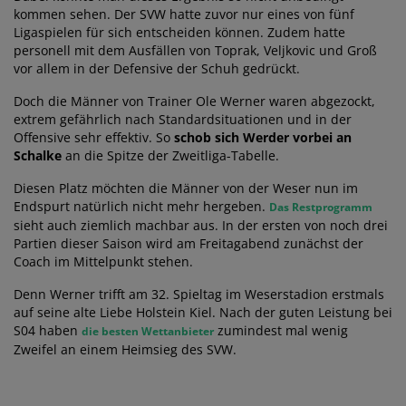
kommen sehen. Der SVW hatte zuvor nur eines von fünf
Ligaspielen für sich entscheiden können. Zudem hatte
personell mit dem Ausfällen von Toprak, Veljkovic und Groß
vor allem in der Defensive der Schuh gedrückt.
Doch die Männer von Trainer Ole Werner waren abgezockt,
extrem gefährlich nach Standardsituationen und in der
Offensive sehr effektiv. So
schob sich Werder vorbei an
Schalke
an die Spitze der Zweitliga-Tabelle.
Diesen Platz möchten die Männer von der Weser nun im
Endspurt natürlich nicht mehr hergeben.
Das Restprogramm
sieht auch ziemlich machbar aus. In der ersten von noch drei
Partien dieser Saison wird am Freitagabend zunächst der
Coach im Mittelpunkt stehen.
Denn Werner trifft am 32. Spieltag im Weserstadion erstmals
auf seine alte Liebe Holstein Kiel. Nach der guten Leistung bei
S04 haben
zumindest mal wenig
die besten Wettanbieter
Zweifel an einem Heimsieg des SVW.