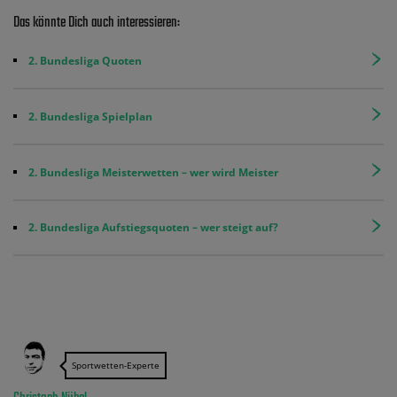
Das könnte Dich auch interessieren:
2. Bundesliga Quoten
2. Bundesliga Spielplan
2. Bundesliga Meisterwetten – wer wird Meister
2. Bundesliga Aufstiegsquoten – wer steigt auf?
Sportwetten-Experte