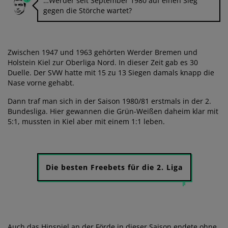
…Werder seit September 1980 auf einen Sieg
gegen die Störche wartet?
Zwischen 1947 und 1963 gehörten Werder Bremen und
Holstein Kiel zur Oberliga Nord. In dieser Zeit gab es 30
Duelle. Der SVW hatte mit 15 zu 13 Siegen damals knapp die
Nase vorne gehabt.
Dann traf man sich in der Saison 1980/81 erstmals in der 2.
Bundesliga. Hier gewannen die Grün-Weißen daheim klar mit
5:1, mussten in Kiel aber mit einem 1:1 leben.
Die besten Freebets für die 2. Liga
Auch das Hinspiel an der Förde in dieser Saison endete ohne