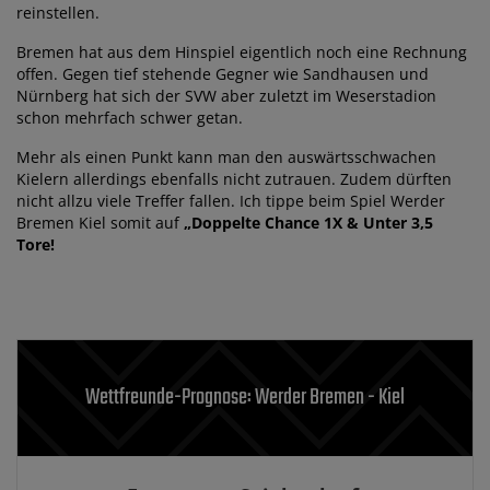
reinstellen.
Bremen hat aus dem Hinspiel eigentlich noch eine Rechnung
offen. Gegen tief stehende Gegner wie Sandhausen und
Nürnberg hat sich der SVW aber zuletzt im Weserstadion
schon mehrfach schwer getan.
Mehr als einen Punkt kann man den auswärtsschwachen
Kielern allerdings ebenfalls nicht zutrauen. Zudem dürften
nicht allzu viele Treffer fallen. Ich tippe beim Spiel Werder
Bremen Kiel somit auf
„Doppelte Chance 1X & Unter 3,5
Tore!
Wettfreunde-Prognose: Werder Bremen - Kiel