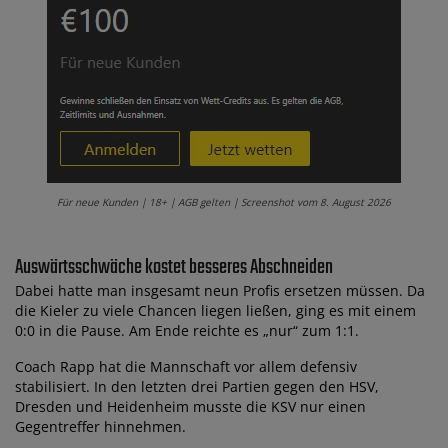
Für neue Kunden | 18+ | AGB gelten | Screenshot vom 8. August 2026
Auswärtsschwäche kostet besseres Abschneiden
Dabei hatte man insgesamt neun Profis ersetzen müssen. Da
die Kieler zu viele Chancen liegen ließen, ging es mit einem
0:0 in die Pause. Am Ende reichte es „nur“ zum 1:1.
Coach Rapp hat die Mannschaft vor allem defensiv
stabilisiert. In den letzten drei Partien gegen den HSV,
Dresden und Heidenheim musste die KSV nur einen
Gegentreffer hinnehmen.