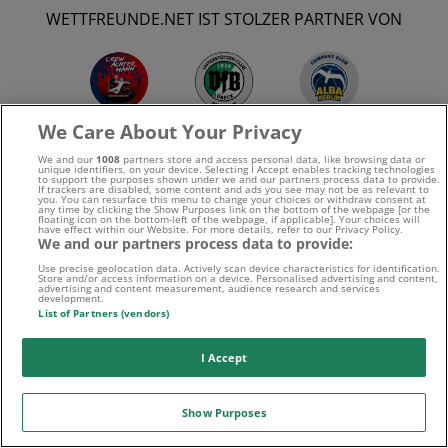
WETTFREUNDE.NET IST STOLZER PARTNER VON
We Care About Your Privacy
We and our
1008
partners store and access personal data, like browsing data or
unique identifiers, on your device. Selecting I Accept enables tracking technologies
to support the purposes shown under we and our partners process data to provide.
If trackers are disabled, some content and ads you see may not be as relevant to
© 2008 - 2026 -
WETTFREUNDE.NET
- PLAY RESPONSIBLY |
you. You can resurface this menu to change your choices or withdraw consent at
any time by clicking the Show Purposes link on the bottom of the webpage [or the
RECHTLICHER HINWEIS: VORAUSSETZUNG FÜR DIE NUTZUNG VON
floating icon on the bottom-left of the webpage, if applicable]. Your choices will
WETTFREUNDE.NET IST VOLLJÄHRIGKEIT SOWIE DIE BEACHTUNG
have effect within our Website. For more details, refer to our Privacy Policy.
We and our partners process data to provide:
DER FÜR DICH GELTENDEN GLÜCKSSPIELGESETZE UND DER AGB
DER WETTANBIETER!
Use precise geolocation data. Actively scan device characteristics for identification.
DATENSCHUTZ
|
SICHERE WETTEN
|
COOKIE-RICHTLINIE
|
Store and/or access information on a device. Personalised advertising and content,
advertising and content measurement, audience research and services
IMPRESSUM
development.
List of Partners (vendors)
I Accept
Suchtrisiken, Glücksspiel kann süchtig machen - Hilfe finden
Show Purposes
Sie auf
buwei.de