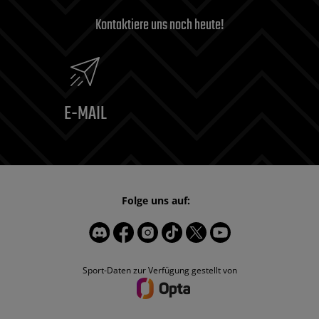
Kontaktiere uns noch heute!
E-MAIL
Folge uns auf:
Sport-Daten zur Verfügung gestellt von