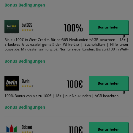
Bonus Bedingungen
100%
bet365
Bonus holen
Bis zu 100€ in Wett-Credits für bet365 Neukunden *AGB beachten | 18+ |
Erlaubtes Glücksspiel gemäß der White-List | Suchtrisiken | Hilfe unter
buwei.de. Mindesteinzahlung 5€. Nur für neue Kunden. Bis zu €100 in Wett-
Credits. Melden Sie sich an, zahlen Sie €5 oder mehr auf Ihr bet365-Konto
ein und wir geben Ihnen die entsprechende qualifizierende Einzahlung in
Bonus Bedingungen
Wett-Credits, wenn Sie qualifizierende Wetten im gleichen Wert platzieren
und diese abgerechnet werden. Mindestquoten, Wett- und
Zahlungsmethoden-Ausnahmen gelten. Gewinne schließen den Einsatz von
Wett-Credits aus. Es gelten die AGB, Zeitlimits und Ausnahmen. Der Bonus-
100€
Bwin
Code VIPANGEBOT kann während der Anmeldung benutzt werden, jedoch
Bonus holen
ändert dies den Angebotsbetrag in keinster Weise.
100% Bonus von bis zu 100€ | 18+ | nur Neukunden | AGB beachten
Bonus Bedingungen
110€
Oddset
Bonus holen