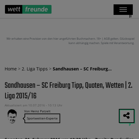
Wir erhalten eine Provision von den hier angeführten Buchmachern. 18+ | AGB gelten. Glücksspiel
kann abhängig machen. Spiele mit Verantwortung.
Home
>
2. Liga Tipps
>
Sandhausen – SC Freiburg…
Sandhausen – SC Freiburg Tipp, Quoten, Wetten | 2.
Liga 2015/16
Aktualisiert am 10.07.2016 - 10:13 Uhr
Von Heinz Patzelt
Sportwetten-Experte