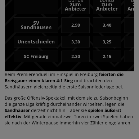
Bonus
Bonus
Bo
zum
zum
z
Anbieter
Anbieter
Anbi
SV
2,90
3,40
3,
Sandhausen
Unentschieden
3,30
3,25
3,
SC Freiburg
2,30
2,15
2,
Beim Premierenduell im Hinspiel in Freiburg
feierten die
Breisgauer einen klaren 4:1-Sieg
und brachten den
Sandhäusern gleichzeitig die erste Saisonniederlage bei.
Das große Offensiv-Spektakel, mit dem sie zu Saisonbeginn
die ganze Liga kräftig durcheinander wirbelten, legen die
Sandhäuser
derzeit nicht hin – aber sie
spielen äußerst
effektiv
. Mit gerade einmal zwei Toren in zwei Spielen haben
sie nach der Winterpause immerhin vier Zähler eingefahren.