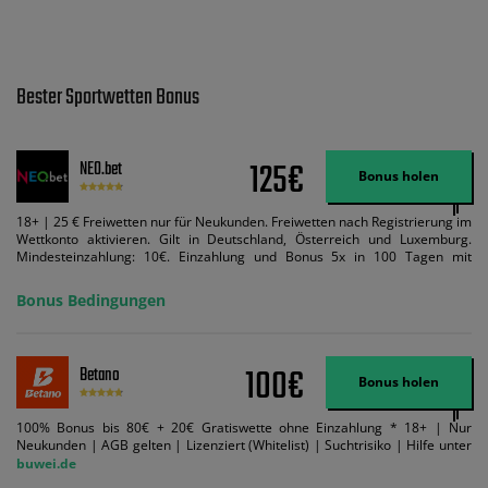
Bester Sportwetten Bonus
125€
NEO.bet
Bonus holen
18+ | 25 € Freiwetten nur für Neukunden. Freiwetten nach Registrierung im
Wettkonto aktivieren. Gilt in Deutschland, Österreich und Luxemburg.
Mindesteinzahlung: 10€. Einzahlung und Bonus 5x in 100 Tagen mit
Mindestquote 1,5 umsetzen. Maximaler Umsatz: Bonusbetrag pro Wette.
Bedingungen können geändert werden. AGB gelten. Lizenziert; Hilfe bei
Bonus Bedingungen
Suchtrisiken: buwei.de.
100€
Betano
Bonus holen
100% Bonus bis 80€ + 20€ Gratiswette ohne Einzahlung * 18+ | Nur
Neukunden | AGB gelten | Lizenziert (Whitelist) | Suchtrisiko | Hilfe unter
buwei.de