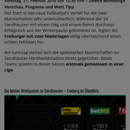
Sonntag, 21. Februar 2016 um 13:30 Uhr – Zweite Bundesliga
Vorschau, Prognose und Wett Tipp
Der Start in das neue Fußballjahr verlief für die zwei
Mannschaften sehr unterschiedlich. Während der SV
Sandhausen mit einem Sieg und einem Remis durchaus
erfolgreich aus der Winterpause gekommen ist, legten die
Freiburger mit zwei Niederlagen
völlig überraschend einen
echten Fehlstart hin.
Am Sonntag stehen sich die spielstarken Mannschaften im
Sandhäuser Hardtwaldstadion direkt gegenüber. Beide
Teams spielen in dieser Saison
erstmals gemeinsam in einer
Liga
.
Die besten Wettquoten zu Sandhausen – Freiburg im Überblick:
+
110 €
+
100 €
+
10