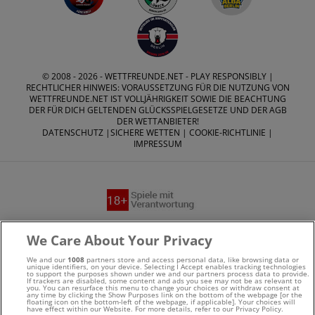
© 2008 - 2026 -
WETTFREUNDE.NET
- PLAY RESPONSIBLY |
RECHTLICHER HINWEIS: VORAUSSETZUNG FÜR DIE NUTZUNG VON
WETTFREUNDE.NET IST VOLLJÄHRIGKEIT SOWIE DIE BEACHTUNG
DER FÜR DICH GELTENDEN GLÜCKSSPIELGESETZE UND DER AGB
DER WETTANBIETER!
DATENSCHUTZ
|
SICHERE WETTEN
|
COOKIE-RICHTLINIE
|
IMPRESSUM
Suchtrisiken, Glücksspiel kann süchtig machen - Hilfe finden
We Care About Your Privacy
Sie auf
buwei.de
We and our
1008
partners store and access personal data, like browsing data or
unique identifiers, on your device. Selecting I Accept enables tracking technologies
to support the purposes shown under we and our partners process data to provide.
Alle Anbieter auf dieser Webseite sind offiziell in
If trackers are disabled, some content and ads you see may not be as relevant to
you. You can resurface this menu to change your choices or withdraw consent at
any time by clicking the Show Purposes link on the bottom of the webpage [or the
Deutschland
lizenziert
und werden von der
Gemeinsamen
floating icon on the bottom-left of the webpage, if applicable]. Your choices will
have effect within our Website. For more details, refer to our Privacy Policy.