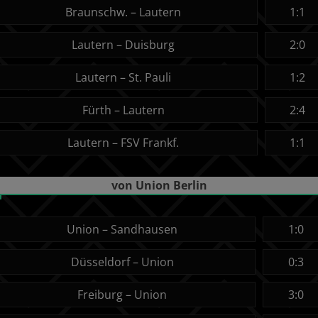
Braunschw. – Lautern
1:1
Lautern – Duisburg
2:0
Lautern – St. Pauli
1:2
Fürth – Lautern
2:4
Lautern – FSV Frankf.
1:1
von Union Berlin
Union – Sandhausen
1:0
Düsseldorf – Union
0:3
Freiburg – Union
3:0