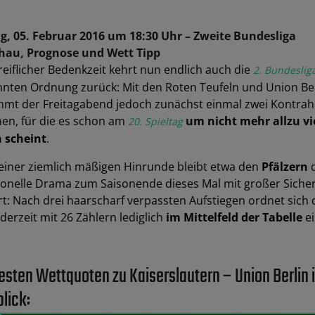
WhatsApp
Sportwetten Tipps
ag, 05. Februar 2016 um 18:30 Uhr – Zweite Bundesliga
hau, Prognose und Wett Tipp
eiflicher Bedenkzeit kehrt nun endlich auch die
2. Bundeslig
nten Ordnung zurück: Mit den Roten Teufeln und Union Ber
mt der Freitagabend jedoch zunächst einmal zwei Kontra
hen, für die es schon am
um nicht mehr allzu vi
20. Spieltag
 scheint
.
einer ziemlich mäßigen Hinrunde bleibt etwa den
Pfälzern
tionelle Drama zum Saisonende dieses Mal mit großer Sicher
rt: Nach drei haarscharf verpassten Aufstiegen ordnet sich 
erzeit mit 26 Zählern lediglich
im Mittelfeld der Tabelle
ei
esten Wettquoten zu Kaiserslautern – Union Berlin 
lick: