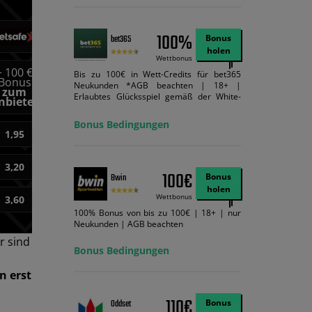
100%
bet365
Bonus
holen
Wettbonus
+
100 €
+
100 €
Bis zu 100€ in Wett-Credits für bet365
Bonus
Bonus
Neukunden *AGB beachten | 18+ |
zum
zum
Erlaubtes Glücksspiel gemäß der White-
nbieter
Anbieter
List | Suchtrisiken | Hilfe unter buwei.de.
Mindesteinzahlung 5€. Nur für neue
Bonus Bedingungen
Kunden. Bis zu €100 in Wett-Credits.
1,95
2,00
Melden Sie sich an, zahlen Sie €5 oder
mehr auf Ihr bet365-Konto ein und wir
geben Ihnen die entsprechende
3,20
3,40
100€
qualifizierende Einzahlung in Wett-Credits,
Bwin
Bonus
wenn Sie qualifizierende Wetten im
holen
gleichen Wert platzieren und diese
Wettbonus
3,60
3,70
abgerechnet werden. Mindestquoten,
100% Bonus von bis zu 100€ | 18+ | nur
Wett- und Zahlungsmethoden-Ausnahmen
Neukunden | AGB beachten
gelten. Gewinne schließen den Einsatz von
r sind
Wett-Credits aus. Es gelten die AGB,
Bonus Bedingungen
Zeitlimits und Ausnahmen. Der Bonus-
Code VIPANGEBOT kann während der
n erst
Anmeldung benutzt werden, jedoch ändert
dies den Angebotsbetrag in keinster
Weise.
110€
Oddset
Bonus