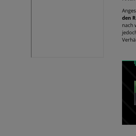
Anges
den R
nach w
jedoc
Verhäl