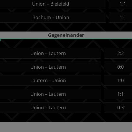
Union – Bielefeld
1:1
Bochum – Union
1:1
Gegeneinander
Union – Lautern
2:2
Union – Lautern
0:0
Lautern – Union
1:0
Union – Lautern
1:1
Union – Lautern
0:3