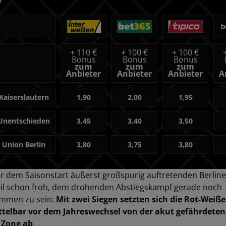
+
110 €
+
100 €
+
100 €
Bonus
Bonus
Bonus
zum
zum
zum
Anbieter
Anbieter
Anbieter
A
Kaiserslautern
1,90
2,00
1,95
Unentschieden
3,45
3,40
3,50
Union Berlin
3,80
3,75
3,80
or dem Saisonstart äußerst großspurig auftretenden Berline
il schon froh, dem drohenden Abstiegskampf gerade noch
mmen zu sein:
Mit zwei Siegen setzten sich die Rot-Weiße
telbar vor dem Jahreswechsel von der akut gefährdeten
 Zone ab
.