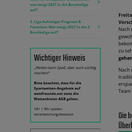
3. Liga Tipps
wer steigt 2027 in die Bundesliga
auf?
Alle 
3. Liga Meister
NEO.bet Freiwetten
Freit
DFB Pokal Tipps
Vorsc
3. Liga Aufsteiger Prognose &
Favoriten: Wer steigt 2027 in die 2.
Nach r
DFB-Pokal Quoten
Oddset Quotenboost
Bundesliga auf?
gewoh
Frauen Fussball Tipps
bekom
Champions League Quoten
Tipico Promo Code
zu se
Wichtiger Hinweis
gehen
Europa League Quoten
„Wetten kann Spaß, aber auch süchtig
Nach 
machen!“
tradi
Premier League Meister
Bitte beachtet, dass für die
erspa
Sportwetten-Angebote auf
Team d
wettfreunde.net stets die
Wettanbieter AGB gelten.
18+ | Wir spielen
Die b
verantwortungsbewusst
Überb