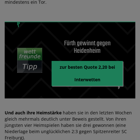
mindestens ein Tor.
Fürth gewinnt gegen
Heidenheim
zur besten Quote 2,20 bei
Interwetten
Und auch ihre Heimstärke
haben sie in den letzten Wochen
gleich mehrmals deutlich unter Beweis gestellt. Von ihren
jüngsten vier Heimspielen haben sie drei gewonnen (eine
Niederlage beim unglücklichen 2:3 gegen Spitzenreiter SC
Freiburg).