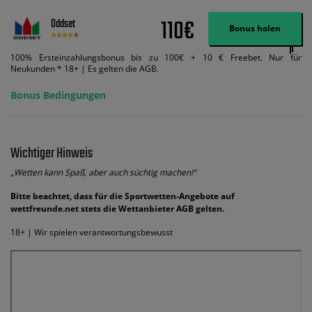
110€
Oddset
Bonus holen
100% Ersteinzahlungsbonus bis zu 100€ + 10 € Freebet. Nur für
Neukunden * 18+ | Es gelten die AGB.
Bonus Bedingungen
Wichtiger Hinweis
„Wetten kann Spaß, aber auch süchtig machen!“
Bitte beachtet, dass für die Sportwetten-Angebote auf
wettfreunde.net stets die Wettanbieter AGB gelten.
18+ | Wir spielen verantwortungsbewusst