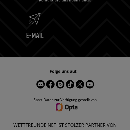
E-MAIL
Folge uns auf:
Sport-Daten zur Verfügung gestellt von
WETTFREUNDE.NET IST STOLZER PARTNER VON