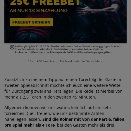
18+ | AGB beachten | Für Neukunden in Deutschland
Zusätzlich zu meinem Tipp auf einen Torerfolg der Gäste im
zweiten Spielabschnitt möchte ich euch eine weitere Wette
für Durchgang zwei ans Herz legen. Die Rede ist hierbei von
mehr als 2,5 Toren in den zweiten 45 Minuten.
Allgemein können wir uns wahrscheinlich auf ein sehr
torreiches Duell freuen, wie uns bestimmte Zahlen
naheliegen lassen.
Sind die Kölner mit von der Partie, fallen
pro Spiel mehr als 4 Tore
, bei den Gästen mehr als drei.