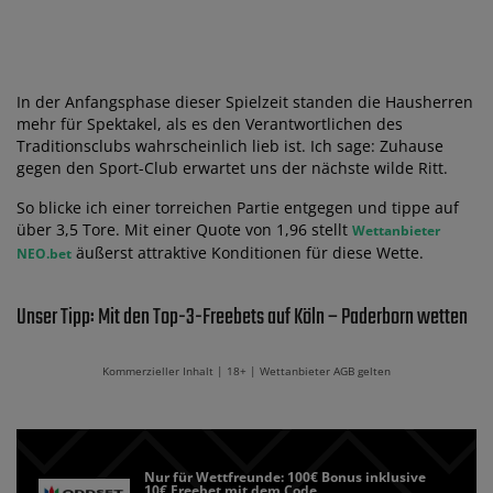
In der Anfangsphase dieser Spielzeit standen die Hausherren
mehr für Spektakel, als es den Verantwortlichen des
Traditionsclubs wahrscheinlich lieb ist. Ich sage: Zuhause
gegen den Sport-Club erwartet uns der nächste wilde Ritt.
So blicke ich einer torreichen Partie entgegen und tippe auf
über 3,5 Tore. Mit einer Quote von 1,96 stellt
Wettanbieter
äußerst attraktive Konditionen für diese Wette.
NEO.bet
Unser Tipp: Mit den Top-3-Freebets auf Köln – Paderborn wetten
Kommerzieller Inhalt | 18+ | Wettanbieter AGB gelten
Nur für Wettfreunde: 100€ Bonus inklusive
10€ Freebet mit dem Code