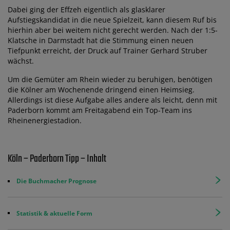
Dabei ging der Effzeh eigentlich als glasklarer
Aufstiegskandidat in die neue Spielzeit, kann diesem Ruf bis
hierhin aber bei weitem nicht gerecht werden. Nach der 1:5-
Klatsche in Darmstadt hat die Stimmung einen neuen
Tiefpunkt erreicht, der Druck auf Trainer Gerhard Struber
wächst.
Um die Gemüter am Rhein wieder zu beruhigen, benötigen
die Kölner am Wochenende dringend einen Heimsieg.
Allerdings ist diese Aufgabe alles andere als leicht, denn mit
Paderborn kommt am Freitagabend ein Top-Team ins
Rheinenergiestadion.
Köln – Paderborn Tipp – Inhalt
Die Buchmacher Prognose
Statistik & aktuelle Form