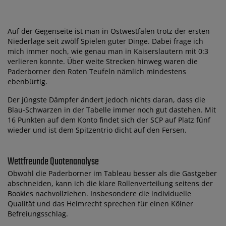
Auf der Gegenseite ist man in Ostwestfalen trotz der ersten
Niederlage seit zwölf Spielen guter Dinge. Dabei frage ich
mich immer noch, wie genau man in Kaiserslautern mit 0:3
verlieren konnte. Über weite Strecken hinweg waren die
Paderborner den Roten Teufeln nämlich mindestens
ebenbürtig.
Der jüngste Dämpfer ändert jedoch nichts daran, dass die
Blau-Schwarzen in der Tabelle immer noch gut dastehen. Mit
16 Punkten auf dem Konto findet sich der SCP auf Platz fünf
wieder und ist dem Spitzentrio dicht auf den Fersen.
Wettfreunde Quotenanalyse
Obwohl die Paderborner im Tableau besser als die Gastgeber
abschneiden, kann ich die klare Rollenverteilung seitens der
Bookies nachvollziehen. Insbesondere die individuelle
Qualität und das Heimrecht sprechen für einen Kölner
Befreiungsschlag.