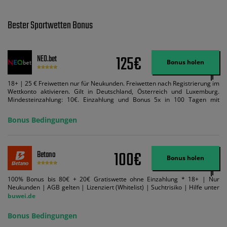
Bester Sportwetten Bonus
125€
NEO.bet
Bonus holen
18+ | 25 € Freiwetten nur für Neukunden. Freiwetten nach Registrierung im
Wettkonto aktivieren. Gilt in Deutschland, Österreich und Luxemburg.
Mindesteinzahlung: 10€. Einzahlung und Bonus 5x in 100 Tagen mit
Mindestquote 1,5 umsetzen. Maximaler Umsatz: Bonusbetrag pro Wette.
Bedingungen können geändert werden. AGB gelten. Lizenziert; Hilfe bei
Bonus Bedingungen
Suchtrisiken: buwei.de.
100€
Betano
Bonus holen
100% Bonus bis 80€ + 20€ Gratiswette ohne Einzahlung * 18+ | Nur
Neukunden | AGB gelten | Lizenziert (Whitelist) | Suchtrisiko | Hilfe unter
buwei.de
Bonus Bedingungen