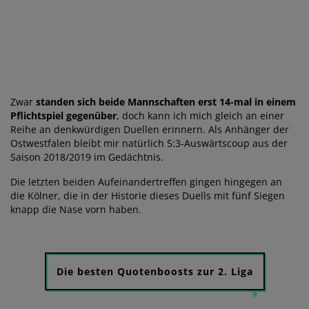
Zwar
standen sich beide Mannschaften erst 14-mal in einem
Pflichtspiel gegenüber
, doch kann ich mich gleich an einer
Reihe an denkwürdigen Duellen erinnern. Als Anhänger der
Ostwestfalen bleibt mir natürlich 5:3-Auswärtscoup aus der
Saison 2018/2019 im Gedächtnis.
Die letzten beiden Aufeinandertreffen gingen hingegen an
die Kölner, die in der Historie dieses Duells mit fünf Siegen
knapp die Nase vorn haben.
Die besten Quotenboosts zur 2. Liga