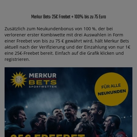
Merkur Bets: 25€ Freebet + 100% bis zu 75 Euro
Zusätzlich zum Neukundenbonus von 100 %, der bei
verlorener erster Kombiwette mit drei Auswahlen in Form
einer Freebet von bis zu 75 € gewährt wird, hält Merkur Bets
aktuell nach der Verifizierung und der Einzahlung von nur 1€
eine 25€-Freebet bereit. Einfach auf die Grafik klicken und
registrieren.