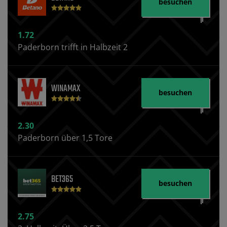
besuchen
1.72
Paderborn trifft in Halbzeit 2
WINAMAX
besuchen
2.30
Paderborn über 1,5 Tore
BET365
besuchen
2.75