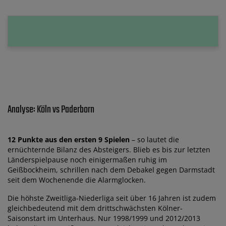
Analyse: Köln vs Paderborn
12 Punkte aus den ersten 9 Spielen
– so lautet die
ernüchternde Bilanz des Absteigers. Blieb es bis zur letzten
Länderspielpause noch einigermaßen ruhig im
Geißbockheim, schrillen nach dem Debakel gegen Darmstadt
seit dem Wochenende die Alarmglocken.
Die höhste Zweitliga-Niederliga seit über 16 Jahren ist zudem
gleichbedeutend mit dem drittschwächsten Kölner-
Saisonstart im Unterhaus. Nur 1998/1999 und 2012/2013