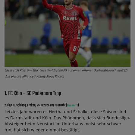
Lässt sich Köln (im Bild: Luca Waldschmidt) auf einen offenen Schlagabtausch ein? (©
dpa picture alliance / Alamy Stock Photo)
1. FC Köln – SC Paderborn Tipp
2. Liga 10. Spieltag, Freitag, 25.10.2024 um 18:30 Uhr (
)
Live im TV
Letztes Jahr waren es Hertha und Schalke, diese Saison sind
es Darmstadt und Köln. Das Phänomen, dass sich Bundesliga-
Absteiger beim Neustart im Unterhaus meist sehr schwer
tun, hat sich wieder einmal bestätigt.