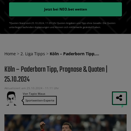
Jetzt bei
NEO.bet
wetten
*Quoten Stand vom 25.10.2024‚ 11⁚09 Uhr Quoten Angaben und Tipp ohne Gewähr. Die Quoten
unterliegen laufenden Anpassungen und können sich mittlerweile geändert haben.
Home
>
2. Liga Tipps
>
Köln – Paderborn Tipp,…
Köln – Paderborn Tipp, Prognose & Quoten |
25.10.2024
Aktualisiert am 25.10.2024 - 11:11 Uhr
Von Tapio Maus
Sportwetten-Experte