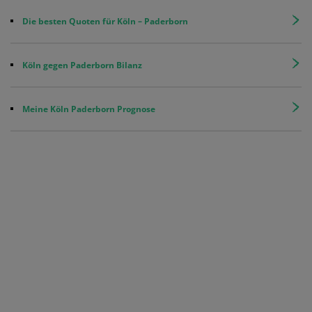
Die besten Quoten für Köln – Paderborn
Köln gegen Paderborn Bilanz
Meine Köln Paderborn Prognose