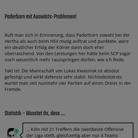
Paderborn mit Auswärts-Problemen!
Ruft man sich in Erinnerung, dass Paderborn sowohl bei der
Hertha als auch beim HSV mutig auftrat und punktete, wäre
ein deutlicher Erfolg der Kölner dann doch eher
überraschend. Von den Leistungen her hätte beim SCP sogar
noch wesentlich mehr rausspringen dürfen, wie ich finde.
Fakt ist: Die Mannschaft von Lukas Kwasniok ist absolut
gefestigt und wirkt defensiv sehr stabil. Nichtsdestotrotz
wartet man seit nunmehr vier Partien auf einen Dreier in der
Fremde.
Statistik – Wusstet ihr, dass …
… Köln mit 21 Treffern die zweitbeste Offensive
der Liga stellt, gleichzeitig aber nur 4 Teams