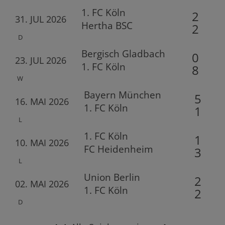
1. FC Köln
2
31. JUL 2026
Hertha BSC
2
D
Bergisch Gladbach
0
23. JUL 2026
1. FC Köln
8
W
Bayern München
5
16. MAI 2026
1. FC Köln
1
L
1. FC Köln
1
10. MAI 2026
FC Heidenheim
3
L
Union Berlin
2
02. MAI 2026
1. FC Köln
2
D