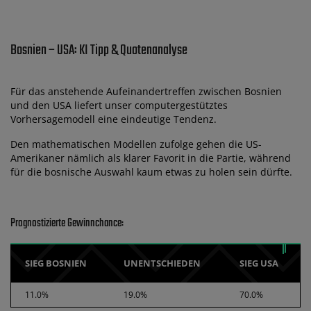
Bosnien – USA: KI Tipp & Quotenanalyse
Für das anstehende Aufeinandertreffen zwischen Bosnien
und den USA liefert unser computergestütztes
Vorhersagemodell eine eindeutige Tendenz.
Den mathematischen Modellen zufolge gehen die US-
Amerikaner nämlich als klarer Favorit in die Partie, während
für die bosnische Auswahl kaum etwas zu holen sein dürfte.
Prognostizierte Gewinnchance:
SIEG BOSNIEN
UNENTSCHIEDEN
SIEG USA
11.0%
19.0%
70.0%