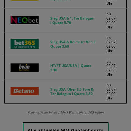
Uhr
bis
Sieg USA & 1. Tor Balogun
02.07.,
I Quote 5.70
02:00
Uhr
bis
Sieg USA & Beide treffen I
02.07.,
Quote 3.60
02:00
Uhr
bis
HT/FT USA/USA | Quote
02.07.,
2.10
02:00
Uhr
bis
Sieg USA, Über 2.5 Tore &
02.07.,
Tor Balogun I Quote 3.50
02:00
Uhr
Kommerzieller Inhalt | 18+ | Wettanbieter AGB gelten
Alle aktuellen WM Quotenboosts