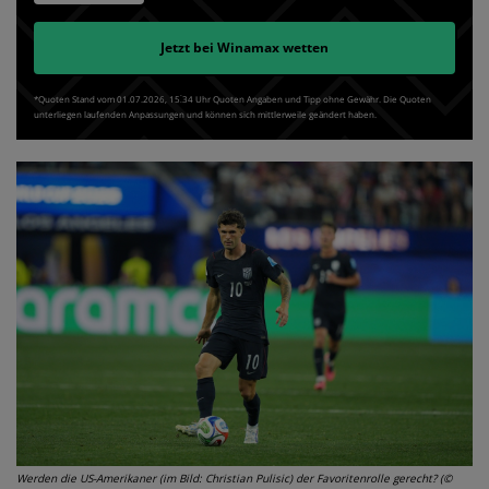
Jetzt bei
Winamax
wetten
*Quoten Stand vom 01.07.2026‚ 15⁚34 Uhr Quoten Angaben und Tipp ohne Gewähr. Die Quoten
unterliegen laufenden Anpassungen und können sich mittlerweile geändert haben.
Werden die US-Amerikaner (im Bild: Christian Pulisic) der Favoritenrolle gerecht? (©