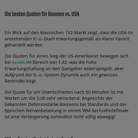
Die besten Quoten für Bosnien vs. USA
Ein Blick auf den klassischen 1X2-Markt zeigt, dass die USA im
anstehenden K.-o.-Duell erwartungsgemäß als klarer Favorit
gehandelt werden.
Die Quoten für einen Sieg der US-Amerikaner bewegen sich
bei
im Bereich von 1,42, was die hohe
bet365
Erwartungshaltung an den Gastgeber widerspiegelt, aber
aufgrund der K.-o.-System-Dynamik auch ein gewisses
Restrisiko birgt.
Die Quote für ein Unentschieden nach 90 Minuten ist mit
Werten um die 5,00 sehr verlockend. Angesichts der
bekannten Defensivstärke Bosniens bei Standards und der
typischen Nervenbelastung in einem WM-Sechzehntelfinale
ist eine Verlängerung zumindest nicht völlig abwegig!