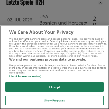
Letzte Spiele
H2H
USA
2
02. JUL 2026
Bosnien und Herzegowina
0
USA
We Care About Your Privacy
1
19. DEZ 2021
Bosnien und Herzegowina
0
We and our
1008
partners store and access personal data, like browsing data or
unique identifiers, on your device. Selecting I Accept enables tracking technologies
to support the purposes shown under we and our partners process data to provide.
USA
If trackers are disabled, some content and ads you see may not be as relevant to
0
you. You can resurface this menu to change your choices or withdraw consent at
29. JAN 2018
any time by clicking the Show Purposes link on the bottom of the webpage [or the
Bosnien und Herzegowina
0
floating icon on the bottom-left of the webpage, if applicable]. Your choices will
have effect within our Website. For more details, refer to our Privacy Policy.
We and our partners process data to provide:
Bosnien und Herzegowina
3
14. AUG 2013
Use precise geolocation data. Actively scan device characteristics for identification.
USA
4
Store and/or access information on a device. Personalised advertising and content,
advertising and content measurement, audience research and services
development.
List of Partners (vendors)
Letzte Spiele
USA
I Accept
USA
1
07. JUL 2026
Show Purposes
Belgien
4