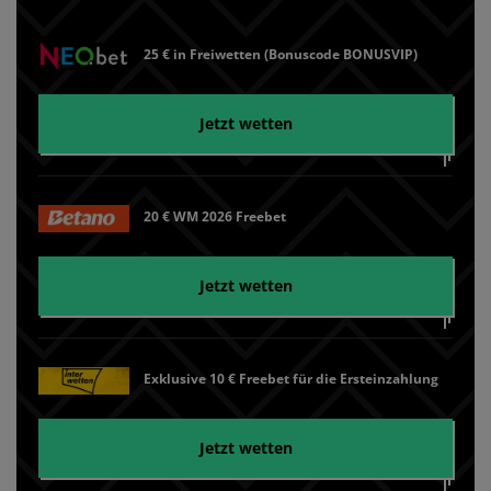
25 € in Freiwetten (Bonuscode BONUSVIP)
Jetzt wetten
20 € WM 2026 Freebet
Jetzt wetten
Exklusive 10 € Freebet für die Ersteinzahlung
Jetzt wetten