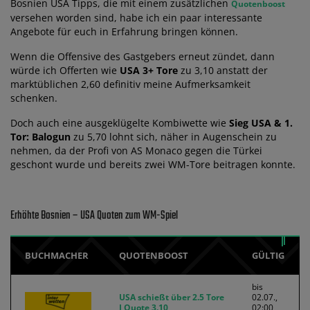
Bosnien USA Tipps, die mit einem zusätzlichen
Quotenboost
versehen worden sind, habe ich ein paar interessante
Angebote für euch in Erfahrung bringen können.
Wenn die Offensive des Gastgebers erneut zündet, dann
würde ich Offerten wie
USA 3+ Tore
zu 3,10 anstatt der
marktüblichen 2,60 definitiv meine Aufmerksamkeit
schenken.
Doch auch eine ausgeklügelte Kombiwette wie
Sieg USA & 1.
Tor: Balogun
zu 5,70 lohnt sich, näher in Augenschein zu
nehmen, da der Profi von AS Monaco gegen die Türkei
geschont wurde und bereits zwei WM-Tore beitragen konnte.
Erhöhte Bosnien – USA Quoten zum WM-Spiel
BUCHMACHER
QUOTENBOOST
GÜLTIG
bis
USA schießt über 2.5 Tore
02.07.,
I Quote 3.10
02:00