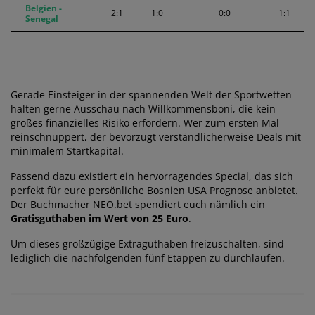
Belgien -
2:1
1:0
0:0
1:1
Senegal
Gerade Einsteiger in der spannenden Welt der Sportwetten
halten gerne Ausschau nach Willkommensboni, die kein
großes finanzielles Risiko erfordern. Wer zum ersten Mal
reinschnuppert, der bevorzugt verständlicherweise Deals mit
minimalem Startkapital.
Passend dazu existiert ein hervorragendes Special, das sich
perfekt für eure persönliche Bosnien USA Prognose anbietet.
Der Buchmacher NEO.bet spendiert euch nämlich ein
Gratisguthaben im Wert von 25 Euro
.
Um dieses großzügige Extraguthaben freizuschalten, sind
lediglich die nachfolgenden fünf Etappen zu durchlaufen.