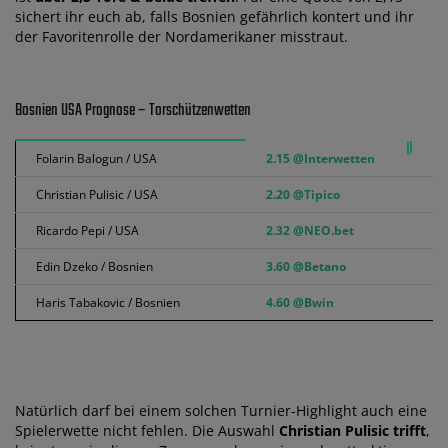
sichert ihr euch ab, falls Bosnien gefährlich kontert und ihr
der Favoritenrolle der Nordamerikaner misstraut.
Bosnien USA Prognose – Torschützenwetten
Folarin Balogun / USA
2.15 @Interwetten
Christian Pulisic / USA
2.20 @Tipico
Ricardo Pepi / USA
2.32 @NEO.bet
Edin Dzeko / Bosnien
3.60 @Betano
Haris Tabakovic / Bosnien
4.60 @Bwin
Natürlich darf bei einem solchen Turnier-Highlight auch eine
Spielerwette nicht fehlen. Die Auswahl
Christian Pulisic trifft
,