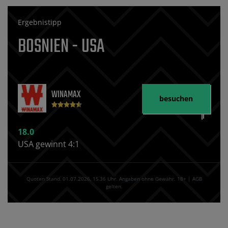
Ergebnistipp
BOSNIEN - USA
WINAMAX
besuchen
18.0
USA gewinnt 4:1
Quoten Stand⁚ 01.07.2026‚ 15⁚36 Uhr. Angaben ohne Gewähr. 18+ | AGB
gelten.