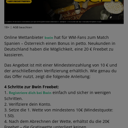
18+ | AGB beachten
Online Wettanbieter
hat für WM-Fans zum Match
bwin
Spanien – Österreich einen Bonus in petto. Neukunden in
Deutschland haben die Möglichkeit, eine 20 € Freebet zu
kassieren.
Das Angebot ist mit einer Mindesteinzahlung von 10 € und
der anschließenden Verifizierung erhältlich. Wie genau du
das Offer nutzt, zeigt die folgende Anleitung:
4 Schritte zur Bwin Freebet:
1.
einfach und sicher in wenigen
Registriere dich bei Bwin
Schritten.
2. Verifiziere dein Konto.
3. Setze die 1. Wette von mindestens 10€ (Mindestquote:
1.50).
4. Nach dem Abrechnen der Wette, erhältst du die 20€
Freebet – die Gratiswette unterliegt keinen