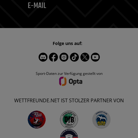
E-MAIL
Folge uns auf:
Sport-Daten zur Verfügung gestellt von
WETTFREUNDE.NET IST STOLZER PARTNER VON