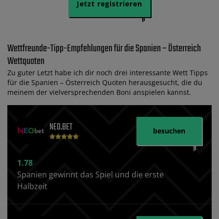
Jetzt registrieren
Wettfreunde-Tipp-Empfehlungen für die Spanien – Österreich
Wettquoten
Zu guter Letzt habe ich dir noch drei interessante Wett Tipps
für die Spanien – Österreich Quoten herausgesucht, die du
meinem der vielversprechenden Boni anspielen kannst.
NEO.BET
besuchen
1.78
Spanien gewinnt das Spiel und die erste
Halbzeit