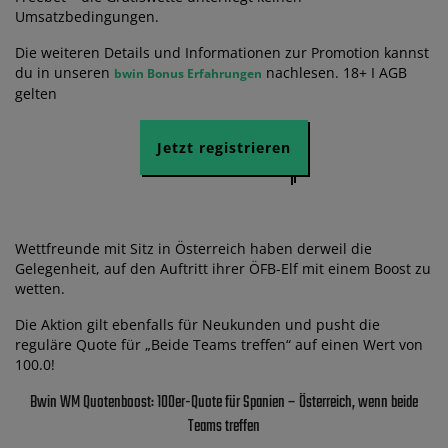
Umsatzbedingungen.
Die weiteren Details und Informationen zur Promotion kannst
du in unseren
nachlesen. 18+ I AGB
bwin Bonus Erfahrungen
gelten
Jetzt registrieren
Wettfreunde mit Sitz in Österreich haben derweil die
Gelegenheit, auf den Auftritt ihrer ÖFB-Elf mit einem Boost zu
wetten.
Die Aktion gilt ebenfalls für Neukunden und pusht die
reguläre Quote für „Beide Teams treffen“ auf einen Wert von
100.0!
Bwin WM Quotenboost: 100er-Quote für Spanien – Österreich, wenn beide
Teams treffen