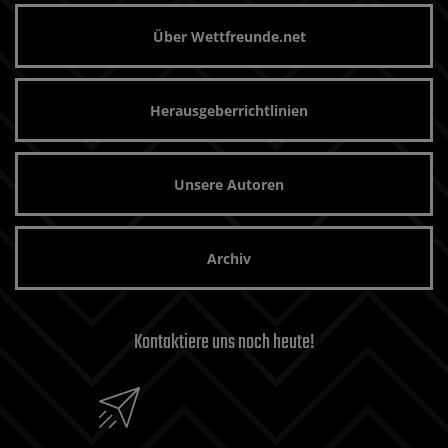
Über Wettfreunde.net
Herausgeberrichtlinien
Unsere Autoren
Archiv
Kontaktiere uns noch heute!