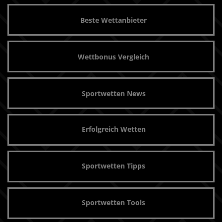
Beste Wettanbieter
Wettbonus Vergleich
Sportwetten News
Erfolgreich Wetten
Sportwetten Tipps
Sportwetten Tools