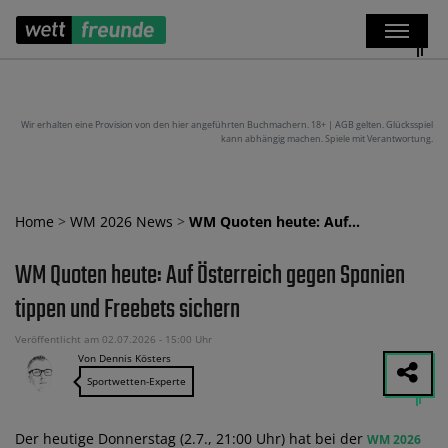
Wir erhalten eine Provision von den hier angeführten Buchmachern. 18+ | AGB gelten. Glücksspiel
kann abhängig machen. Spiele mit Verantwortung.
Home
>
WM 2026 News
>
WM Quoten heute: Auf…
WM Quoten heute: Auf Österreich gegen Spanien
tippen und Freebets sichern
Veröffentlicht am 02.07.2026 - 15:00 Uhr
Von Dennis Kösters
Sportwetten-Experte
Der heutige Donnerstag (2.7., 21:00 Uhr) hat bei der
WM 2026