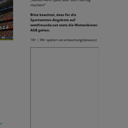
machen!“
Bitte beachtet, dass für die
Sportwetten-Angebote auf
wettfreunde.net stets die Wettanbieter
AGB gelten.
18+ | Wir spielen verantwortungsbewusst
t