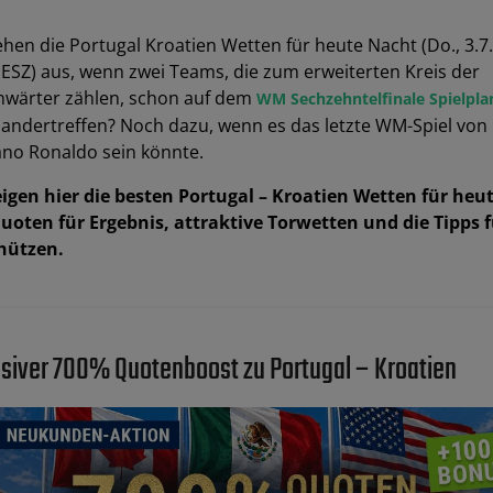
hen die Portugal Kroatien Wetten für heute Nacht (Do., 3.7.
ESZ) aus, wenn zwei Teams, die zum erweiterten Kreis der
anwärter zählen, schon auf dem
WM Sechzehntelfinale Spielpla
nandertreffen? Noch dazu, wenn es das letzte WM-Spiel von
iano Ronaldo sein könnte.
eigen hier die besten Portugal – Kroatien Wetten für heu
uoten für Ergebnis, attraktive Torwetten und die Tipps f
hützen.
usiver 700% Quotenboost zu Portugal – Kroatien