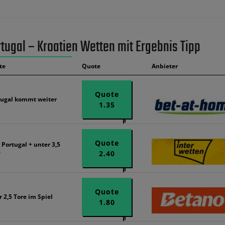
rtugal – Kroatien Wetten mit Ergebnis Tipp
te
Quote
Anbieter
Quote
tugal kommt weiter
1.35
Quote
 Portugal + unter 3,5
e
2.40
Quote
 2,5 Tore im Spiel
1.80