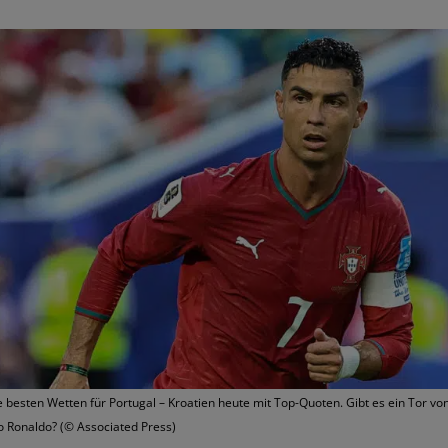
WhatsApp
Sportwetten Tipps
 besten Wetten für Portugal – Kroatien heute mit Top-Quoten. Gibt es ein Tor vo
o Ronaldo? (© Associated Press)