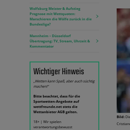
3. Liga Tipps
Wolfsburg Meister & Aufstieg
Alle 
Prognose mit Wettquoten:
3. Liga Meister
NEO.bet Freiwetten
Marschieren die Wölfe zurück in die
DFB Pokal Tipps
Bundesliga?
DFB-Pokal Quoten
Oddset Quotenboost
Mannheim – Düsseldorf
Frauen Fussball Tipps
Übertragung: TV, Stream, Uhrzeit &
Kommentator
Champions League Quoten
Tipico Promo Code
Europa League Quoten
Wichtiger Hinweis
„Wetten kann Spaß, aber auch süchtig
Premier League Meister
machen!“
Bitte beachtet, dass für die
Sportwetten-Angebote auf
wettfreunde.net stets die
Wettanbieter AGB gelten.
Bild:
Die
18+ | Wir spielen
Cristian
verantwortungsbewusst