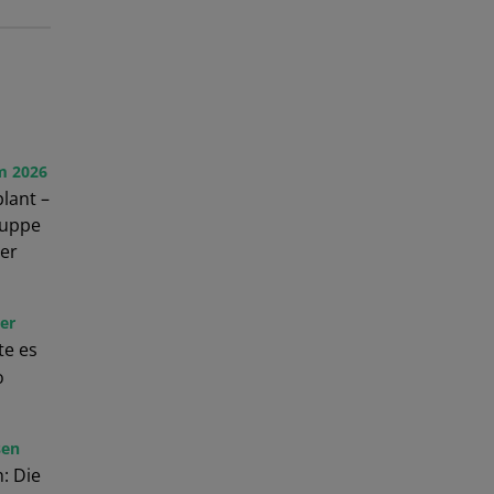
m 2026
lant –
ruppe
der
er
te es
o
sen
: Die