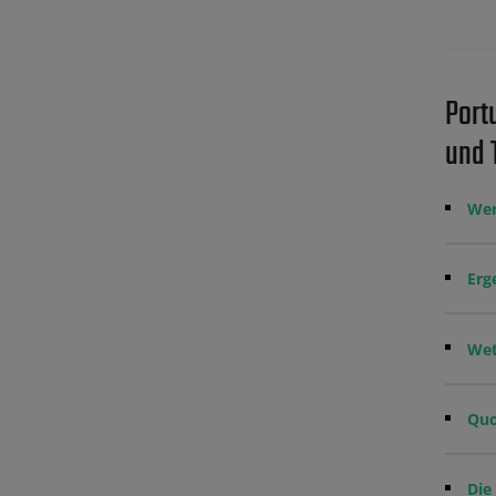
Port
und 
Wer
Erg
Wet
Quo
Die