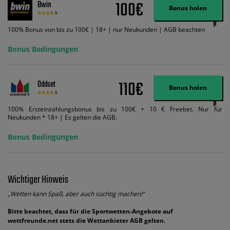
100€
Bwin
Code VIPANGEBOT kann während der Anmeldung benutzt werden, jedoch
Bonus holen
ändert dies den Angebotsbetrag in keinster Weise.
100% Bonus von bis zu 100€ | 18+ | nur Neukunden | AGB beachten
Bonus Bedingungen
110€
Oddset
Bonus holen
100% Ersteinzahlungsbonus bis zu 100€ + 10 € Freebet. Nur für
Neukunden * 18+ | Es gelten die AGB.
Bonus Bedingungen
Wichtiger Hinweis
„Wetten kann Spaß, aber auch süchtig machen!“
Bitte beachtet, dass für die Sportwetten-Angebote auf
wettfreunde.net stets die Wettanbieter AGB gelten.