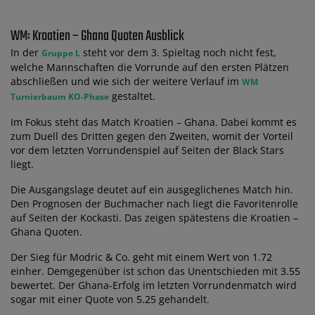
WM: Kroatien – Ghana Quoten Ausblick
In der
steht vor dem 3. Spieltag noch nicht fest,
Gruppe L
welche Mannschaften die Vorrunde auf den ersten Plätzen
abschließen und wie sich der weitere Verlauf im
WM
gestaltet.
Turnierbaum KO-Phase
Im Fokus steht das Match Kroatien – Ghana. Dabei kommt es
zum Duell des Dritten gegen den Zweiten, womit der Vorteil
vor dem letzten Vorrundenspiel auf Seiten der Black Stars
liegt.
Die Ausgangslage deutet auf ein ausgeglichenes Match hin.
Den Prognosen der Buchmacher nach liegt die Favoritenrolle
auf Seiten der Kockasti. Das zeigen spätestens die Kroatien –
Ghana Quoten.
Der Sieg für Modric & Co. geht mit einem Wert von 1.72
einher. Demgegenüber ist schon das Unentschieden mit 3.55
bewertet. Der Ghana-Erfolg im letzten Vorrundenmatch wird
sogar mit einer Quote von 5.25 gehandelt.