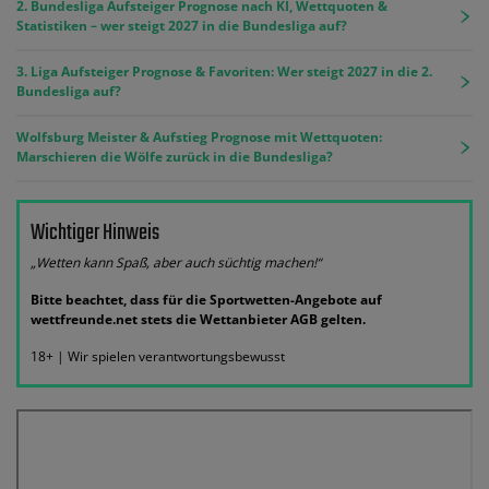
2. Bundesliga Aufsteiger Prognose nach KI, Wettquoten &
Statistiken – wer steigt 2027 in die Bundesliga auf?
3. Liga Aufsteiger Prognose & Favoriten: Wer steigt 2027 in die 2.
Bundesliga auf?
Wolfsburg Meister & Aufstieg Prognose mit Wettquoten:
Marschieren die Wölfe zurück in die Bundesliga?
Wichtiger Hinweis
„Wetten kann Spaß, aber auch süchtig machen!“
Bitte beachtet, dass für die Sportwetten-Angebote auf
wettfreunde.net stets die Wettanbieter AGB gelten.
18+ | Wir spielen verantwortungsbewusst