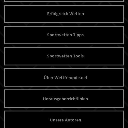
Erfolgreich Wetten
Sportwetten Tipps
Sportwetten Tools
Über Wettfreunde.net
Herausgeberrichtlinien
Unsere Autoren