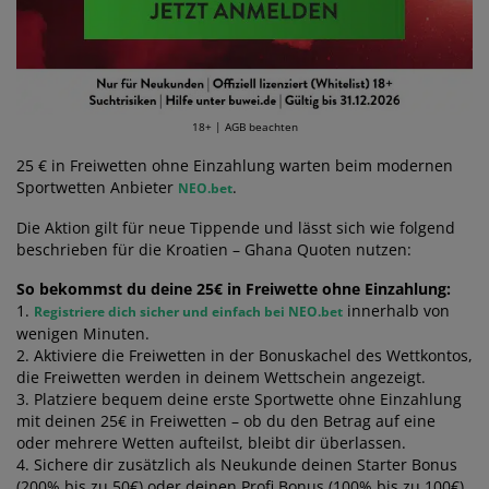
18+ | AGB beachten
25 € in Freiwetten ohne Einzahlung warten beim modernen
Sportwetten Anbieter
.
NEO.bet
Die Aktion gilt für neue Tippende und lässt sich wie folgend
beschrieben für die Kroatien – Ghana Quoten nutzen:
So bekommst du deine 25€ in Freiwette ohne Einzahlung:
1.
innerhalb von
Registriere dich sicher und einfach bei NEO.bet
wenigen Minuten.
2. Aktiviere die Freiwetten in der Bonuskachel des Wettkontos,
die Freiwetten werden in deinem Wettschein angezeigt.
3. Platziere bequem deine erste Sportwette ohne Einzahlung
mit deinen 25€ in Freiwetten – ob du den Betrag auf eine
oder mehrere Wetten aufteilst, bleibt dir überlassen.
4. Sichere dir zusätzlich als Neukunde deinen Starter Bonus
(200% bis zu 50€) oder deinen Profi Bonus (100% bis zu 100€).