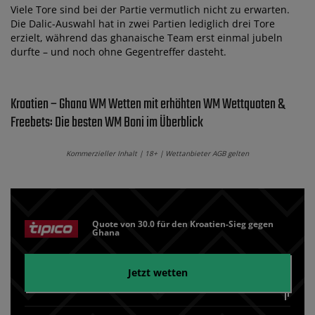
Viele Tore sind bei der Partie vermutlich nicht zu erwarten.
Die Dalic-Auswahl hat in zwei Partien lediglich drei Tore
erzielt, während das ghanaische Team erst einmal jubeln
durfte – und noch ohne Gegentreffer dasteht.
Kroatien – Ghana WM Wetten mit erhöhten WM Wettquoten &
Freebets: Die besten WM Boni im Überblick
Kommerzieller Inhalt | 18+ | Wettanbieter AGB gelten
Quote von 30.0 für den Kroatien-Sieg gegen
Ghana
Jetzt wetten