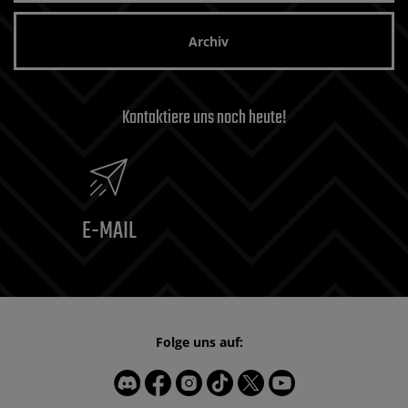
Archiv
Kontaktiere uns noch heute!
E-MAIL
Folge uns auf: