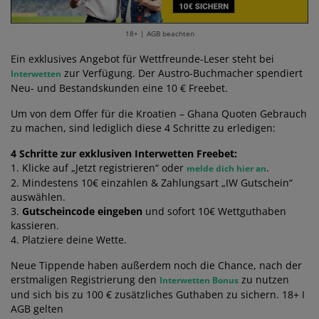
18+ | AGB beachten
Ein exklusives Angebot für Wettfreunde-Leser steht bei
zur Verfügung. Der Austro-Buchmacher spendiert
Interwetten
Neu- und Bestandskunden eine 10 € Freebet.
Um von dem Offer für die Kroatien – Ghana Quoten Gebrauch
zu machen, sind lediglich diese 4 Schritte zu erledigen:
4 Schritte zur exklusiven Interwetten Freebet:
1. Klicke auf „Jetzt registrieren“ oder
.
melde dich hier an
2. Mindestens 10€ einzahlen & Zahlungsart „IW Gutschein“
auswählen.
3.
Gutscheincode eingeben
und sofort 10€ Wettguthaben
kassieren.
4. Platziere deine Wette.
Neue Tippende haben außerdem noch die Chance, nach der
erstmaligen Registrierung den
zu nutzen
Interwetten Bonus
und sich bis zu 100 € zusätzliches Guthaben zu sichern. 18+ I
AGB gelten