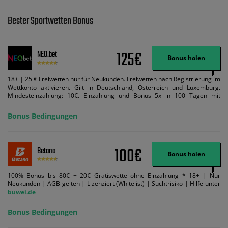
Bester Sportwetten Bonus
125€
NEO.bet
Bonus holen
18+ | 25 € Freiwetten nur für Neukunden. Freiwetten nach Registrierung im
Wettkonto aktivieren. Gilt in Deutschland, Österreich und Luxemburg.
Mindesteinzahlung: 10€. Einzahlung und Bonus 5x in 100 Tagen mit
Mindestquote 1,5 umsetzen. Maximaler Umsatz: Bonusbetrag pro Wette.
Bedingungen können geändert werden. AGB gelten. Lizenziert; Hilfe bei
Bonus Bedingungen
Suchtrisiken: buwei.de.
100€
Betano
Bonus holen
100% Bonus bis 80€ + 20€ Gratiswette ohne Einzahlung * 18+ | Nur
Neukunden | AGB gelten | Lizenziert (Whitelist) | Suchtrisiko | Hilfe unter
buwei.de
Bonus Bedingungen