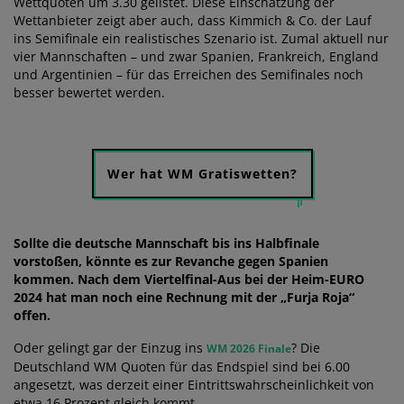
Wettquoten um 3.30 gelistet. Diese Einschätzung der
Wettanbieter zeigt aber auch, dass Kimmich & Co. der Lauf
ins Semifinale ein realistisches Szenario ist. Zumal aktuell nur
vier Mannschaften – und zwar Spanien, Frankreich, England
und Argentinien – für das Erreichen des Semifinales noch
besser bewertet werden.
Wer hat WM Gratiswetten?
Sollte die deutsche Mannschaft bis ins Halbfinale
vorstoßen, könnte es zur Revanche gegen Spanien
kommen. Nach dem Viertelfinal-Aus bei der Heim-EURO
2024 hat man noch eine Rechnung mit der „Furja Roja“
offen.
Oder gelingt gar der Einzug ins
? Die
WM 2026 Finale
Deutschland WM Quoten für das Endspiel sind bei 6.00
angesetzt, was derzeit einer Eintrittswahrscheinlichkeit von
etwa 16 Prozent gleich kommt.