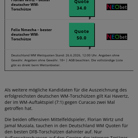
Quote
deutscher WM-
34.0
Torschütze
Felix Nmecha – bester
Quote
deutscher WM-
50.0
Torschütze
Deutschland WM Wettquoten Stand: 26.6.2026, 12:00 Uhr. Angaben ohne
Gewähr. Angaben ohne Gewähr. 18+ | AGB beachten. Die vollständige Liste
gibt es direkt beim Wettanbieter.
Als weitere mögliche Kandidaten für die Auszeichnung des
erfolgreichsten deutschen WM-Torschützen gilt Kai Havertz,
der im WM-Auftaktspiel (7:1) gegen Curacao zwei Mal
getroffen hat.
Die beiden offensiven Mittelfeldspieler, Florian Wirtz und
Jamal Musiala, tauchen in den Deutschland WM Quoten für
den besten DFB-Torschützen dahinter auf. Nur
Außenseiterchancen auf den Gewinn der internen Torjäger-