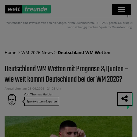
Wir erhalten eine Provision von den hier angeführten Buchmachern. 18+ | AGB gelten. Glücksspiel
kann abhängig machen. Spiele mit Verantwortung.
Home
>
WM 2026 News
>
Deutschland WM Wetten
Deutschland WM Wetten mit Prognose & Quoten –
wie weit kommt Deutschland bei der WM 2026?
Aktualisiert am 28.06.2026 - 21:03 Uhr
Von Thomas Haider
Sportwetten-Experte