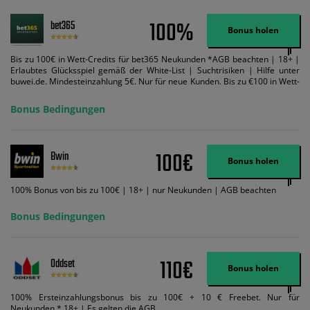
100%
bet365
Bonus holen
Bis zu 100€ in Wett-Credits für bet365 Neukunden *AGB beachten | 18+ |
Erlaubtes Glücksspiel gemäß der White-List | Suchtrisiken | Hilfe unter
buwei.de. Mindesteinzahlung 5€. Nur für neue Kunden. Bis zu €100 in Wett-
Credits. Melden Sie sich an, zahlen Sie €5 oder mehr auf Ihr bet365-Konto
ein und wir geben Ihnen die entsprechende qualifizierende Einzahlung in
Bonus Bedingungen
Wett-Credits, wenn Sie qualifizierende Wetten im gleichen Wert platzieren
und diese abgerechnet werden. Mindestquoten, Wett- und
Zahlungsmethoden-Ausnahmen gelten. Gewinne schließen den Einsatz von
Wett-Credits aus. Es gelten die AGB, Zeitlimits und Ausnahmen. Der Bonus-
100€
Bwin
Code VIPANGEBOT kann während der Anmeldung benutzt werden, jedoch
Bonus holen
ändert dies den Angebotsbetrag in keinster Weise.
100% Bonus von bis zu 100€ | 18+ | nur Neukunden | AGB beachten
Bonus Bedingungen
110€
Oddset
Bonus holen
100% Ersteinzahlungsbonus bis zu 100€ + 10 € Freebet. Nur für
Neukunden * 18+ | Es gelten die AGB.