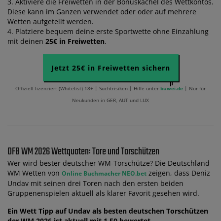
3. Aktiviere die Freiwetten in der Bonuskachel des Wettkontos.
Diese kann im Ganzen verwendet oder oder auf mehrere
Wetten aufgeteilt werden.
4. Platziere bequem deine erste Sportwette ohne Einzahlung
mit deinen
25€ in Freiwetten
.
Jetzt 25€ in Freiwetten sichern
Offiziell lizenziert (Whitelist) 18+ | Suchtrisiken | Hilfe unter
buwei.de
| Nur für
Neukunden in GER, AUT und LUX
DFB WM 2026 Wettquoten: Tore und Torschützen
Wer wird bester deutscher WM-Torschütze? Die Deutschland
WM Wetten von
zeigen, dass Deniz
Online Buchmacher NEO.bet
Undav mit seinen drei Toren nach den ersten beiden
Gruppenenspielen aktuell als klarer Favorit gesehen wird.
Ein Wett Tipp auf Undav als besten deutschen Torschützen
der WM 2026 ist aktuell mit 1.50 bewertet.