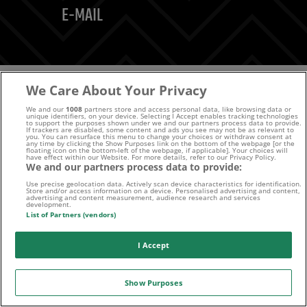
E-MAIL
We Care About Your Privacy
Folge uns auf:
We and our
1008
partners store and access personal data, like browsing data or
unique identifiers, on your device. Selecting I Accept enables tracking technologies
to support the purposes shown under we and our partners process data to provide.
If trackers are disabled, some content and ads you see may not be as relevant to
you. You can resurface this menu to change your choices or withdraw consent at
any time by clicking the Show Purposes link on the bottom of the webpage [or the
floating icon on the bottom-left of the webpage, if applicable]. Your choices will
have effect within our Website. For more details, refer to our Privacy Policy.
Sport-Daten zur Verfügung gestellt von
We and our partners process data to provide:
Use precise geolocation data. Actively scan device characteristics for identification.
Store and/or access information on a device. Personalised advertising and content,
advertising and content measurement, audience research and services
development.
List of Partners (vendors)
WETTFREUNDE.NET IST STOLZER PARTNER VON
I Accept
Show Purposes