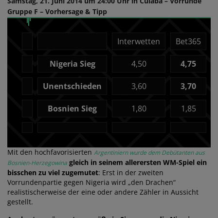
Samstag, 21. Juni 2014 um 24:00 Uhr in Cuiaba – Vorrunde
Gruppe F – Vorhersage & Tipp
Interwetten
Bet365
Nigeria Sieg
4,50
4,75
Unentschieden
3,60
3,70
Bosnien Sieg
1,80
1,85
Mit den hochfavorisierten
Argentiniern wurde dem Debütanten aus
gleich in seinem allerersten WM-Spiel ein
Bosnien-Herzegowina
bisschen zu viel zugemutet
: Erst in der zweiten
Vorrundenpartie gegen Nigeria wird „den Drachen“
realistischerweise der eine oder andere Zähler in Aussicht
gestellt.