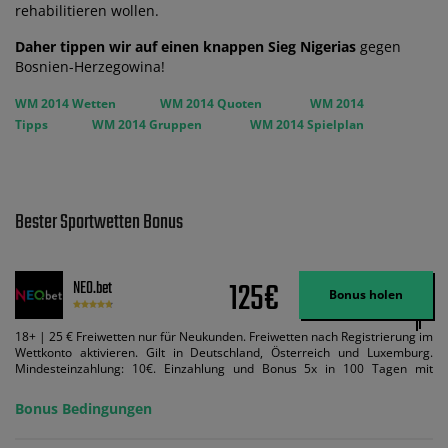
rehabilitieren wollen.
Daher tippen wir auf einen knappen Sieg Nigerias
gegen
Bosnien-Herzegowina!
WM 2014 Wetten
WM 2014 Quoten
WM 2014
Tipps
WM 2014 Gruppen
WM 2014 Spielplan
Bester Sportwetten Bonus
125€
NEO.bet
Bonus holen
18+ | 25 € Freiwetten nur für Neukunden. Freiwetten nach Registrierung im
Wettkonto aktivieren. Gilt in Deutschland, Österreich und Luxemburg.
Mindesteinzahlung: 10€. Einzahlung und Bonus 5x in 100 Tagen mit
Mindestquote 1,5 umsetzen. Maximaler Umsatz: Bonusbetrag pro Wette.
Bedingungen können geändert werden. AGB gelten. Lizenziert; Hilfe bei
Bonus Bedingungen
Suchtrisiken: buwei.de.