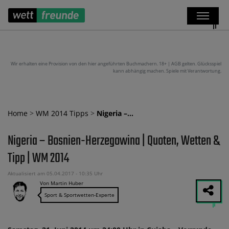
Wir erhalten eine Provision von den hier angeführten Buchmachern. 18+ | AGB gelten. Glücksspiel
kann abhängig machen. Spiele mit Verantwortung.
Home
>
WM 2014 Tipps
>
Nigeria –…
Nigeria – Bosnien-Herzegowina | Quoten, Wetten &
Tipp | WM 2014
Aktualisiert am 05.04.2017 - 10:35 Uhr
Von Martin Huber
Sport & Sportwetten-Experte