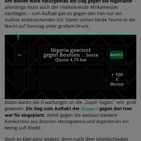
Am besten wäre naturgemäß ein Sieg gegen die Nigerianer
–
allerdings muss auch der rivalisierende Afrikameister
nachlegen – zum Auftakt gab es gegen den Iran nur ein
maßlos enttäuschendes 0:0. Damit stehen beide Teams in der
Nacht auf Sonntag unter großem Druck.
Nigeria gewinnt
gegen Bosnien
beste
→
Quote 4,75 bei
+
100
€
Bonus
Dabei waren die Erwartungen an die „Super Eagles“ sehr groß
gewesen.
Ein Sieg zum Auftakt der
gegen den Iran
Gruppe F
war fix eingeplant
, damit gegen die weitaus stärkere
Konkurrenz aus Bosnien-Herzegowina und Argentinien ein
wenig Luft bleibt.
Doch es kam ganz anders, denn nach dem Unentschieden