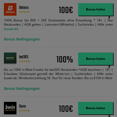
100€
Betano
Bonus holen
100% Bonus bis 80€ + 20€ Gratiswette ohne Einzahlung * 18+ | Nur
Neukunden | AGB gelten | Lizenziert (Whitelist) | Suchtrisiko | Hilfe unter
buwei.de
Bonus Bedingungen
100%
bet365
Bonus holen
Bis zu 100€ in Wett-Credits für bet365 Neukunden *AGB beachten | 18+ |
Erlaubtes Glücksspiel gemäß der White-List | Suchtrisiken | Hilfe unter
buwei.de. Mindesteinzahlung 5€. Nur für neue Kunden. Bis zu €100 in Wett-
Credits. Melden Sie sich an, zahlen Sie €5 oder mehr auf Ihr bet365-Konto
ein und wir geben Ihnen die entsprechende qualifizierende Einzahlung in
Bonus Bedingungen
Wett-Credits, wenn Sie qualifizierende Wetten im gleichen Wert platzieren
und diese abgerechnet werden. Mindestquoten, Wett- und
Zahlungsmethoden-Ausnahmen gelten. Gewinne schließen den Einsatz von
Wett-Credits aus. Es gelten die AGB, Zeitlimits und Ausnahmen. Der Bonus-
100€
Bwin
Code VIPANGEBOT kann während der Anmeldung benutzt werden, jedoch
Bonus holen
ändert dies den Angebotsbetrag in keinster Weise.