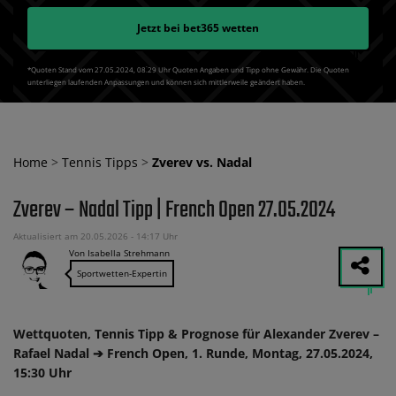
Jetzt bei
bet365
wetten
*Quoten Stand vom 27.05.2024‚ 08⁚29 Uhr Quoten Angaben und Tipp ohne Gewähr. Die Quoten
unterliegen laufenden Anpassungen und können sich mittlerweile geändert haben.
Home
>
Tennis Tipps
>
Zverev vs. Nadal
Zverev – Nadal Tipp | French Open 27.05.2024
Aktualisiert am 20.05.2026 - 14:17 Uhr
Von Isabella Strehmann
Sportwetten-Expertin
Wettquoten, Tennis Tipp & Prognose für Alexander Zverev –
Rafael Nadal ➔ French Open, 1. Runde, Montag, 27.05.2024,
15:30 Uhr