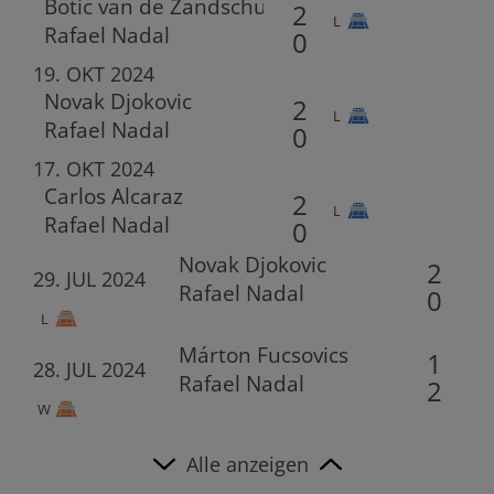
Botic van de Zandschulp
2
L
Rafael Nadal
0
19. OKT 2024
Novak Djokovic
2
L
Rafael Nadal
0
17. OKT 2024
Carlos Alcaraz
2
L
Rafael Nadal
0
Novak Djokovic
2
29. JUL 2024
Rafael Nadal
0
L
Márton Fucsovics
1
28. JUL 2024
Rafael Nadal
2
W
Alle anzeigen