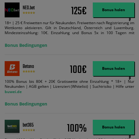
125€
NEO.bet
Bonus holen
18+ | 25 € Freiwetten nur für Neukunden. Freiwetten nach Registrierung im
Wettkonto aktivieren. Gilt in Deutschland, Österreich und Luxemburg.
Mindesteinzahlung: 10€. Einzahlung und Bonus 5x in 100 Tagen mit
Mindestquote 1,5 umsetzen. Maximaler Umsatz: Bonusbetrag pro Wette.
Bedingungen können geändert werden. AGB gelten. Lizenziert; Hilfe bei
Bonus Bedingungen
Suchtrisiken: buwei.de.
100€
Betano
Bonus holen
100% Bonus bis 80€ + 20€ Gratiswette ohne Einzahlung * 18+ | Nur
Neukunden | AGB gelten | Lizenziert (Whitelist) | Suchtrisiko | Hilfe unter
buwei.de
Bonus Bedingungen
100%
bet365
Bonus holen