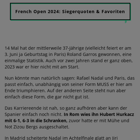
French Open 2024: Siegerquoten & Favoriten
14 Mal hat der mittlerweile 37-Jährige (vielleicht feiert er am
3. Juni ja Geburtstag in Paris) Roland Garros gewonnen, eine
einmalige Statistik. Auch vor zwei Jahren stand er ganz oben,
2023 war er hier nicht mit am Start.
Nun könnte man natürlich sagen: Rafael Nadal und Paris, das
passt einfach, unabhängig von seiner Form MUSS er hier am
Ende triumphieren. Auf der anderen Seite steht nun aber
einfach diese Form, die gar nicht gut ist.
Das Karriereende ist nah, so ganz aufhören aber kann der
Spanier einfach noch nicht.
In Rom wies ihn Hubert Hurkacz
mit 6-1, 6-3 in die Schranken,
zuvor hatte er mit Mühe und
Not Zizou Bergs ausgeschaltet.
In Madrid scheiterte Nadal im Achtelfinale glatt an Jiri