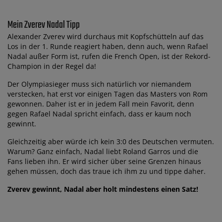
Mein Zverev Nadal Tipp
Alexander Zverev wird durchaus mit Kopfschütteln auf das
Los in der 1. Runde reagiert haben, denn auch, wenn Rafael
Nadal außer Form ist, rufen die French Open, ist der Rekord-
Champion in der Regel da!
Der Olympiasieger muss sich natürlich vor niemandem
verstecken, hat erst vor einigen Tagen das Masters von Rom
gewonnen. Daher ist er in jedem Fall mein Favorit, denn
gegen Rafael Nadal spricht einfach, dass er kaum noch
gewinnt.
Gleichzeitig aber würde ich kein 3:0 des Deutschen vermuten.
Warum? Ganz einfach, Nadal liebt Roland Garros und die
Fans lieben ihn. Er wird sicher über seine Grenzen hinaus
gehen müssen, doch das traue ich ihm zu und tippe daher.
Zverev gewinnt, Nadal aber holt mindestens einen Satz!