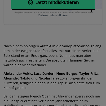
Jetzt mitdiskutieren
18+ | Um zu sehen, wie wir deine Informationen verarbeiten, schaue in unsere
Datenschutzrichtlinien
!
Nach einem holprigen Auftakt in die Sandplatz-Saison gelang
ihm in der ewigen Stadt fast alles, mit nur einem verlorenen
Satz stand er am Ende ganz oben. Nun muss man aber
natürlich auch festhalten: Die absoluten Hammer-Gegner
waren hier nicht mit dabei.
Aleksandar Vukic, Luca Darderi, Nuno Borges, Taylor Fritz,
Alejandro Tabilo und Nicolas Jarry
zogen gegen ihn den
Kürzeren, lediglich einer aus den Top 15 also hatte sich zum
Kampf gestellt.
Bei den jetzigen French Open hat Alexander Zverev noch nie
ein Endspiel erreicht, vor einem Jahr scheiterte er im
Halbfinale kurz davor an Casper Ruud. Natürlich müssen wir