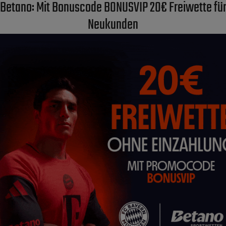
Betano: Mit Bonuscode BONUSVIP 20€ Freiwette fü
Neukunden