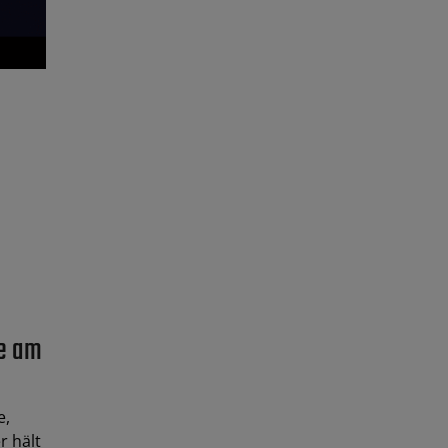
le am
e,
r hält