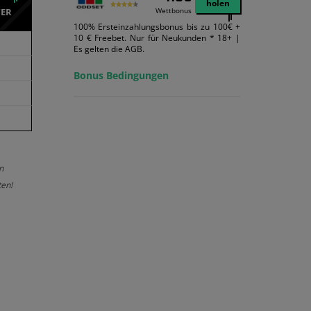
holen
TER
Wettbonus
100% Ersteinzahlungsbonus bis zu 100€ +
10 € Freebet. Nur für Neukunden * 18+ |
Es gelten die AGB.
Bonus Bedingungen
n
ten!