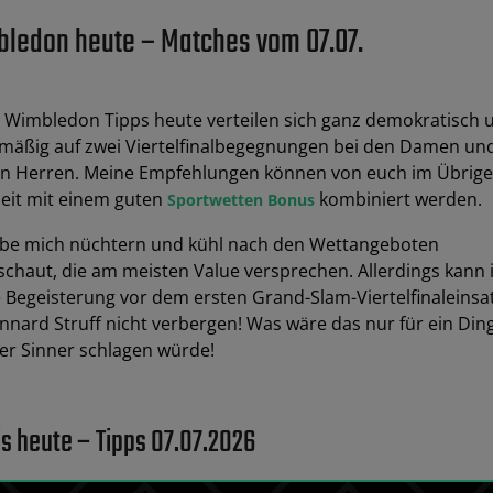
ledon heute – Matches vom 07.07.
 Wimbledon Tipps heute verteilen sich ganz demokratisch 
hmäßig auf zwei Viertelfinalbegegnungen bei den Damen un
en Herren. Meine Empfehlungen können von euch im Übrig
zeit mit einem guten
kombiniert werden.
Sportwetten Bonus
abe mich nüchtern und kühl nach den Wettangeboten
chaut, die am meisten Value versprechen. Allerdings kann 
 Begeisterung vor dem ersten Grand-Slam-Viertelfinaleinsa
nnard Struff nicht verbergen! Was wäre das nur für ein Ding
er Sinner schlagen würde!
s heute – Tipps 07.07.2026