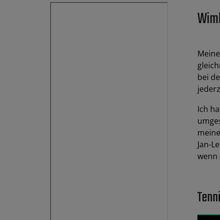
Wimb
Meine
gleic
bei d
jeder
Ich h
umges
meine
Jan-Le
wenn 
Tenni