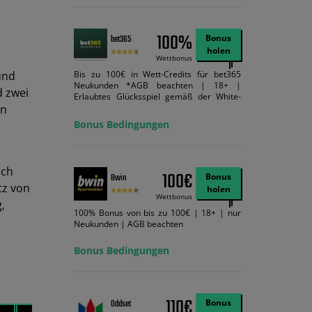
100%
bet365
Bonus
holen
Wettbonus
und
Bis zu 100€ in Wett-Credits für bet365
Neukunden *AGB beachten | 18+ |
d zwei
Erlaubtes Glücksspiel gemäß der White-
en
List | Suchtrisiken | Hilfe unter buwei.de.
Mindesteinzahlung 5€. Nur für neue
Bonus Bedingungen
Kunden. Bis zu €100 in Wett-Credits.
Melden Sie sich an, zahlen Sie €5 oder
mehr auf Ihr bet365-Konto ein und wir
geben Ihnen die entsprechende
ich
100€
qualifizierende Einzahlung in Wett-Credits,
Bwin
Bonus
wenn Sie qualifizierende Wetten im
tz von
holen
gleichen Wert platzieren und diese
Wettbonus
,
abgerechnet werden. Mindestquoten,
100% Bonus von bis zu 100€ | 18+ | nur
Wett- und Zahlungsmethoden-Ausnahmen
Neukunden | AGB beachten
gelten. Gewinne schließen den Einsatz von
Wett-Credits aus. Es gelten die AGB,
Bonus Bedingungen
Zeitlimits und Ausnahmen. Der Bonus-
Code VIPANGEBOT kann während der
Anmeldung benutzt werden, jedoch ändert
dies den Angebotsbetrag in keinster
Weise.
110€
Oddset
Bonus