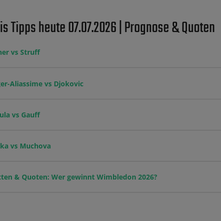
is Tipps heute 07.07.2026 | Prognose & Quoten
ner vs Struff
er-Aliassime vs Djokovic
ula vs Gauff
ka vs Muchova
ten & Quoten: Wer gewinnt Wimbledon 2026?