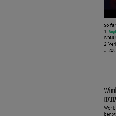
So fu
1.
Regi
BONU
2. Ver
3. 20
Wimb
07.07
Wer b
benöt