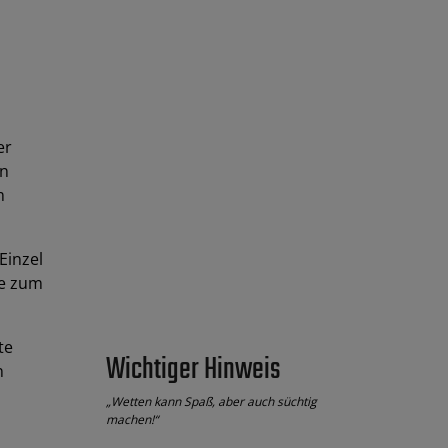
er
en
m
Einzel
äe zum
te
Wichtiger Hinweis
n
„Wetten kann Spaß, aber auch süchtig
machen!“