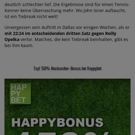
deutlich schlechter lief. Die Ergebnisse sind für einen Tennis-
Kenner keine Überraschung mehr. Wo John Isner auftaucht,
ist ein Tiebreak nicht weit!
Unvergessen sein Auftritt in Dallas vor einigen Wochen, als er
mit 22:24 im entscheidenden dritten Satz gegen Reilly
Opelka
verlor. Matches, die kein Tiebreak beinhalten, gibt es
bei ihm kaum.
Top! 150% Neukunden-Bonus bei Happybet