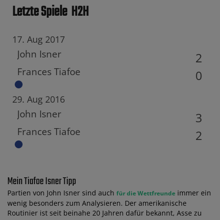
Letzte Spiele
H2H
17. Aug 2017
John Isner
2
Frances Tiafoe
0
29. Aug 2016
John Isner
3
Frances Tiafoe
2
Mein Tiafoe Isner Tipp
Partien von John Isner sind auch
immer ein
für die Wettfreunde
wenig besonders zum Analysieren. Der amerikanische
Routinier ist seit beinahe 20 Jahren dafür bekannt, Asse zu