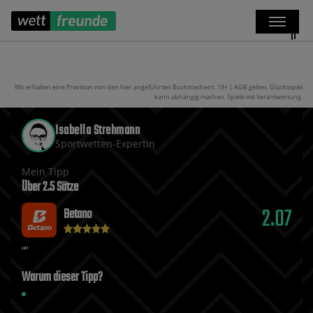
Wir erhalten eine Provision von den hier angeführten Buchmachern. 18+ | AGB gelten. Glücksspiel
kann abhängig machen. Spiele mit Verantwortung.
Isabella Strehmann
Sportwetten-Expertin
Mein Tipp
Über 2.5 Sätze
2.07
Betano
Warum dieser Tipp?