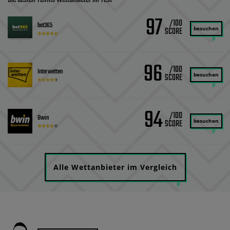
97
/100
bet365
besuchen
96
/100
Interwetten
besuchen
94
/100
Bwin
besuchen
Alle Wettanbieter im Vergleich