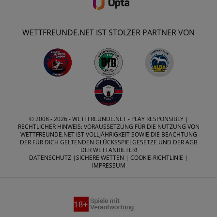
WETTFREUNDE.NET IST STOLZER PARTNER VON
© 2008 - 2026 -
WETTFREUNDE.NET
- PLAY RESPONSIBLY |
RECHTLICHER HINWEIS: VORAUSSETZUNG FÜR DIE NUTZUNG VON
WETTFREUNDE.NET IST VOLLJÄHRIGKEIT SOWIE DIE BEACHTUNG
DER FÜR DICH GELTENDEN GLÜCKSSPIELGESETZE UND DER AGB
DER WETTANBIETER!
DATENSCHUTZ
|
SICHERE WETTEN
|
COOKIE-RICHTLINIE
|
IMPRESSUM