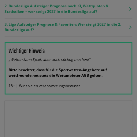
2. Bundesliga Aufsteiger Prognose nach KI, Wettquoten &
Statistiken – wer steigt 2027 in die Bundesliga auf?
3. Liga Aufsteiger Prognose & Favoriten: Wer steigt 2027 in die 2.
Bundesliga auf?
Wichtiger Hinweis
„Wetten kann Spaß, aber auch süchtig machen!“
Bitte beachtet, dass für die Sportwetten-Angebote auf
wettfreunde.net stets die Wettanbieter AGB gelten.
18+ | Wir spielen verantwortungsbewusst