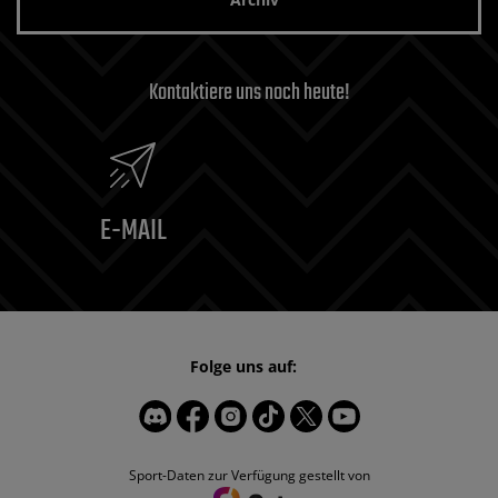
Kontaktiere uns noch heute!
E-MAIL
Folge uns auf:
Sport-Daten zur Verfügung gestellt von