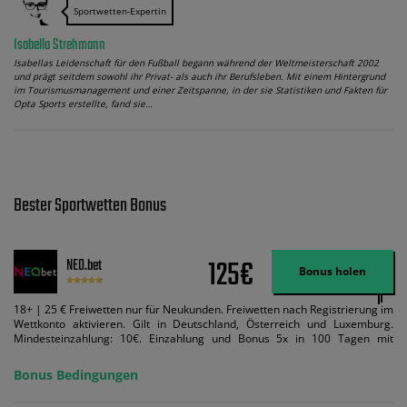
Sportwetten-Expertin
Isabella Strehmann
Isabellas Leidenschaft für den Fußball begann während der Weltmeisterschaft 2002
und prägt seitdem sowohl ihr Privat- als auch ihr Berufsleben. Mit einem Hintergrund
im Tourismusmanagement und einer Zeitspanne, in der sie Statistiken und Fakten für
Opta Sports erstellte, fand sie…
Bester Sportwetten Bonus
125€
NEO.bet
Bonus holen
18+ | 25 € Freiwetten nur für Neukunden. Freiwetten nach Registrierung im
Wettkonto aktivieren. Gilt in Deutschland, Österreich und Luxemburg.
Mindesteinzahlung: 10€. Einzahlung und Bonus 5x in 100 Tagen mit
Mindestquote 1,5 umsetzen. Maximaler Umsatz: Bonusbetrag pro Wette.
Bedingungen können geändert werden. AGB gelten. Lizenziert; Hilfe bei
Bonus Bedingungen
Suchtrisiken: buwei.de.