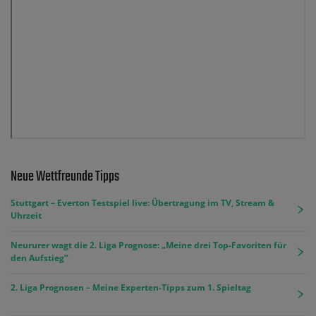
Neue Wettfreunde Tipps
Stuttgart – Everton Testspiel live: Übertragung im TV, Stream &
Uhrzeit
Neururer wagt die 2. Liga Prognose: „Meine drei Top-Favoriten für
den Aufstieg“
2. Liga Prognosen – Meine Experten-Tipps zum 1. Spieltag