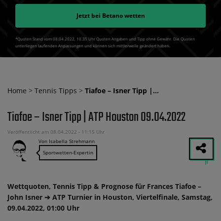
Jetzt bei
Betano
wetten
*Quoten Stand vom 08.04.2022‚ 10⁚35 Uhr Quoten Angaben und Tipp ohne Gewähr. Die Quoten
unterliegen laufenden Anpassungen und können sich mittlerweile geändert haben.
Home
>
Tennis Tipps
>
Tiafoe – Isner Tipp |…
Tiafoe – Isner Tipp | ATP Houston 09.04.2022
Veröffentlicht am 08.04.2022 - 11:15 Uhr
Von Isabella Strehmann
Sportwetten-Expertin
Wettquoten, Tennis Tipp & Prognose für Frances Tiafoe –
John Isner ➔ ATP Turnier in Houston, Viertelfinale, Samstag,
09.04.2022, 01:00 Uhr