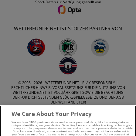
Sport-Daten zur Verfügung gestellt von
WETTFREUNDE.NET IST STOLZER PARTNER VON
© 2008 - 2026 -
WETTFREUNDE.NET
- PLAY RESPONSIBLY |
RECHTLICHER HINWEIS: VORAUSSETZUNG FÜR DIE NUTZUNG VON
WETTFREUNDE.NET IST VOLLJÄHRIGKEIT SOWIE DIE BEACHTUNG
DER FÜR DICH GELTENDEN GLÜCKSSPIELGESETZE UND DER AGB
DER WETTANBIETER!
DATENSCHUTZ
|
SICHERE WETTEN
|
COOKIE-RICHTLINIE
|
IMPRESSUM
We Care About Your Privacy
We and our
1008
partners store and access personal data, like browsing data or
unique identifiers, on your device. Selecting I Accept enables tracking technologies
to support the purposes shown under we and our partners process data to provide.
If trackers are disabled, some content and ads you see may not be as relevant to
you. You can resurface this menu to change your choices or withdraw consent at