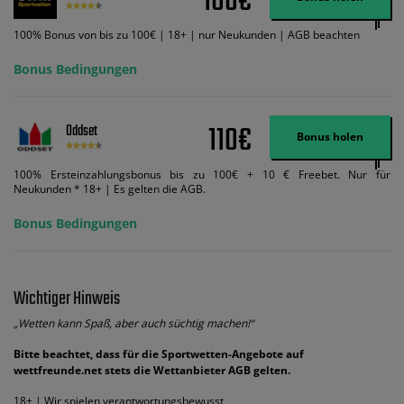
100€
ändert dies den Angebotsbetrag in keinster Weise.
100% Bonus von bis zu 100€ | 18+ | nur Neukunden | AGB beachten
Bonus Bedingungen
110€
Oddset
Bonus holen
100% Ersteinzahlungsbonus bis zu 100€ + 10 € Freebet. Nur für
Neukunden * 18+ | Es gelten die AGB.
Bonus Bedingungen
Wichtiger Hinweis
„Wetten kann Spaß, aber auch süchtig machen!“
Bitte beachtet, dass für die Sportwetten-Angebote auf
wettfreunde.net stets die Wettanbieter AGB gelten.
18+ | Wir spielen verantwortungsbewusst