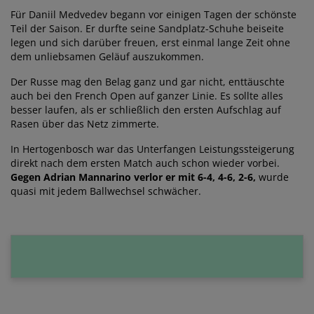
Für Daniil Medvedev begann vor einigen Tagen der schönste
Teil der Saison. Er durfte seine Sandplatz-Schuhe beiseite
legen und sich darüber freuen, erst einmal lange Zeit ohne
dem unliebsamen Geläuf auszukommen.
Der Russe mag den Belag ganz und gar nicht, enttäuschte
auch bei den French Open auf ganzer Linie. Es sollte alles
besser laufen, als er schließlich den ersten Aufschlag auf
Rasen über das Netz zimmerte.
In Hertogenbosch war das Unterfangen Leistungssteigerung
direkt nach dem ersten Match auch schon wieder vorbei.
Gegen Adrian Mannarino verlor er mit 6-4, 4-6, 2-6,
wurde
quasi mit jedem Ballwechsel schwächer.