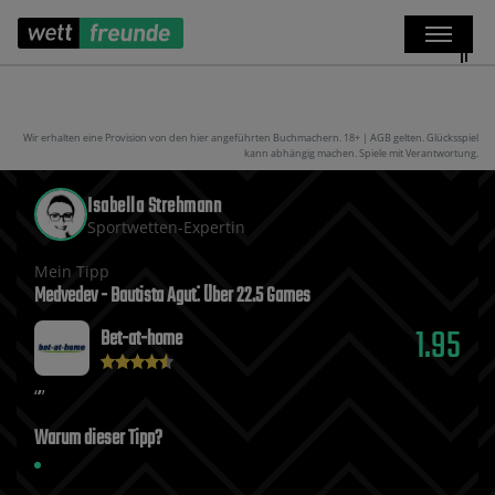
Wir erhalten eine Provision von den hier angeführten Buchmachern. 18+ | AGB gelten. Glücksspiel
kann abhängig machen. Spiele mit Verantwortung.
Isabella Strehmann
Sportwetten-Expertin
Mein Tipp
Medvedev - Bautista Agut⁚ Über 22.5 Games
1.95
Bet-at-home
Warum dieser Tipp?