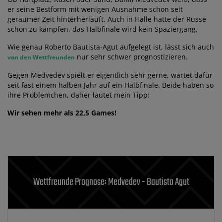
er seine Bestform mit wenigen Ausnahme schon seit
geraumer Zeit hinterherläuft. Auch in Halle hatte der Russe
schon zu kämpfen, das Halbfinale wird kein Spaziergang.
Wie genau Roberto Bautista-Agut aufgelegt ist, lässt sich auch
nur sehr schwer prognostizieren.
von den Wettfreunden
Gegen Medvedev spielt er eigentlich sehr gerne, wartet dafür
seit fast einem halben Jahr auf ein Halbfinale. Beide haben so
ihre Problemchen, daher lautet mein Tipp:
Wir sehen mehr als 22,5 Games!
Wettfreunde Prognose: Medvedev - Bautista Agut