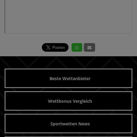
Beste Wettanbieter
Wettbonus Vergleich
Sportwetten News