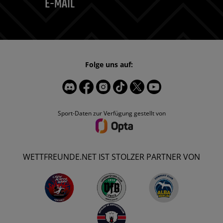
E-MAIL
Folge uns auf:
Sport-Daten zur Verfügung gestellt von
WETTFREUNDE.NET IST STOLZER PARTNER VON