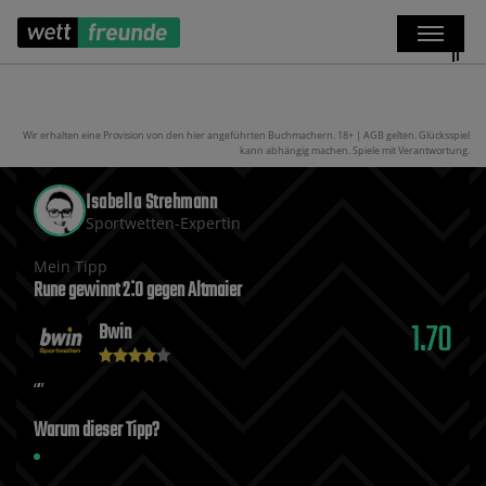
Wir erhalten eine Provision von den hier angeführten Buchmachern. 18+ | AGB gelten. Glücksspiel
kann abhängig machen. Spiele mit Verantwortung.
Isabella Strehmann
Sportwetten-Expertin
Mein Tipp
Rune gewinnt 2⁚0 gegen Altmaier
1.70
Bwin
Warum dieser Tipp?