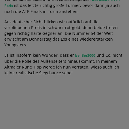
ist das letzte richtig große Turnier, bevor dann ja auch
Paris
noch die ATP Finals in Turin anstehen.
Aus deutscher Sicht blicken wir natürlich auf die
verbliebenen Profis in schwarz-rot-gold, denn beide treten
gegen richtig harte Gegner an. Die Nummer 54 der Welt
erwischt am Donnerstag das Los eines wiedererstarkten
Youngsters.
Es ist insofern kein Wunder, dass er
und Co. nicht
bei Bet3000
über die Rolle des Außenseiters hinauskommt. In meinem
Altmaier Rune Tipp werde ich nun verraten, wieso auch ich
keine realistische Siegchance sehe!