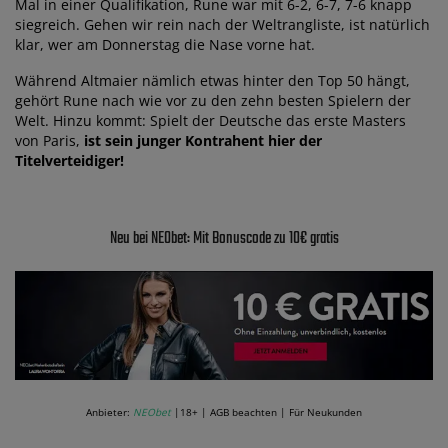
Mal in einer Qualifikation, Rune war mit 6-2, 6-7, 7-6 knapp
siegreich. Gehen wir rein nach der Weltrangliste, ist natürlich
klar, wer am Donnerstag die Nase vorne hat.
Während Altmaier nämlich etwas hinter den Top 50 hängt,
gehört Rune nach wie vor zu den zehn besten Spielern der
Welt. Hinzu kommt: Spielt der Deutsche das erste Masters
von Paris,
ist sein junger Kontrahent hier der
Titelverteidiger!
Neu bei NEObet: Mit Bonuscode zu 10€ gratis
Anbieter:
NEObet
|18+ | AGB beachten | Für Neukunden