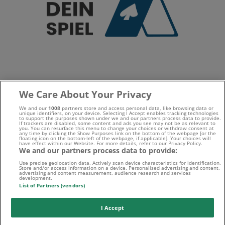
We Care About Your Privacy
We and our
1008
partners store and access personal data, like browsing data or
unique identifiers, on your device. Selecting I Accept enables tracking technologies
to support the purposes shown under we and our partners process data to provide.
If trackers are disabled, some content and ads you see may not be as relevant to
you. You can resurface this menu to change your choices or withdraw consent at
any time by clicking the Show Purposes link on the bottom of the webpage [or the
floating icon on the bottom-left of the webpage, if applicable]. Your choices will
have effect within our Website. For more details, refer to our Privacy Policy.
We and our partners process data to provide:
Use precise geolocation data. Actively scan device characteristics for identification.
Store and/or access information on a device. Personalised advertising and content,
advertising and content measurement, audience research and services
development.
List of Partners (vendors)
I Accept