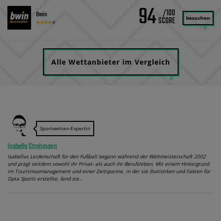
94
/100
Bwin
besuchen
Alle Wettanbieter im Vergleich
Sportwetten-Expertin
Isabella Strehmann
Isabellas Leidenschaft für den Fußball begann während der Weltmeisterschaft 2002
und prägt seitdem sowohl ihr Privat- als auch ihr Berufsleben. Mit einem Hintergrund
im Tourismusmanagement und einer Zeitspanne, in der sie Statistiken und Fakten für
Opta Sports erstellte, fand sie…