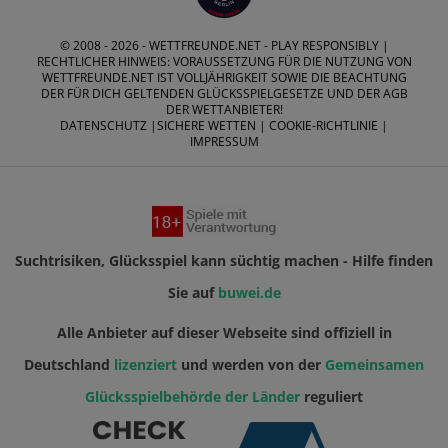
© 2008 - 2026 -
WETTFREUNDE.NET
- PLAY RESPONSIBLY |
RECHTLICHER HINWEIS: VORAUSSETZUNG FÜR DIE NUTZUNG VON
WETTFREUNDE.NET IST VOLLJÄHRIGKEIT SOWIE DIE BEACHTUNG
DER FÜR DICH GELTENDEN GLÜCKSSPIELGESETZE UND DER AGB
DER WETTANBIETER!
DATENSCHUTZ
|
SICHERE WETTEN
|
COOKIE-RICHTLINIE
|
IMPRESSUM
Suchtrisiken, Glücksspiel kann süchtig machen - Hilfe finden
Sie auf
buwei.de
Alle Anbieter auf dieser Webseite sind offiziell in
Deutschland
lizenziert
und werden von der
Gemeinsamen
Glücksspielbehörde der Länder
reguliert