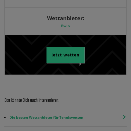
Wettanbieter:
Bwin
jetzt wetten
Das könnte Dich auch interessieren:
Die besten Wettanbieter für Tenniswetten