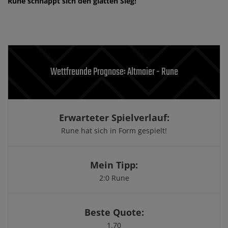
Rune schnappt sich den glatten Sieg!
Wettfreunde Prognose: Altmaier - Rune
Erwarteter Spielverlauf:
Rune hat sich in Form gespielt!
Mein Tipp:
2:0 Rune
Beste Quote:
1.70