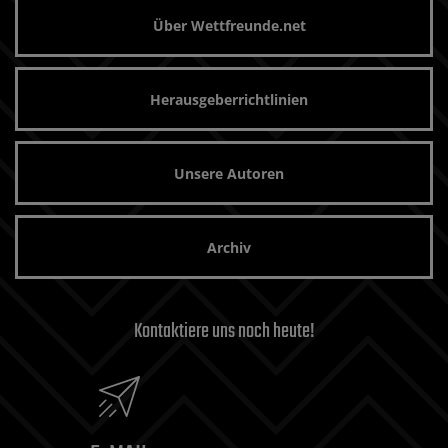
Über Wettfreunde.net
Herausgeberrichtlinien
Unsere Autoren
Archiv
Kontaktiere uns noch heute!