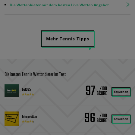
Die Wettanbieter mit dem besten Live Wetten Angebot
Mehr Tennis Tipps
Die besten Tennis Wettanbieter im Test
97
/100
bet365
besuchen
96
/100
Interwetten
besuchen