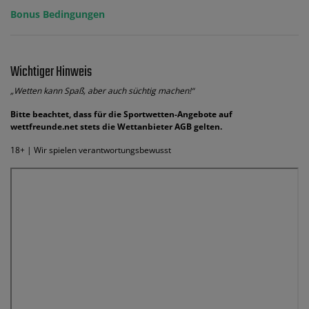
Bonus Bedingungen
Wichtiger Hinweis
„Wetten kann Spaß, aber auch süchtig machen!“
Bitte beachtet, dass für die Sportwetten-Angebote auf
wettfreunde.net stets die Wettanbieter AGB gelten.
18+ | Wir spielen verantwortungsbewusst