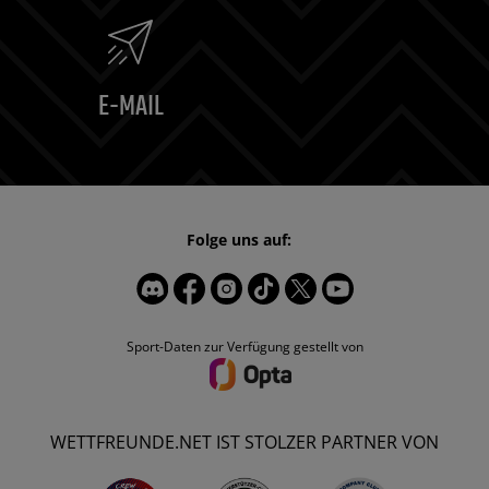
E-MAIL
Folge uns auf:
Sport-Daten zur Verfügung gestellt von
WETTFREUNDE.NET IST STOLZER PARTNER VON