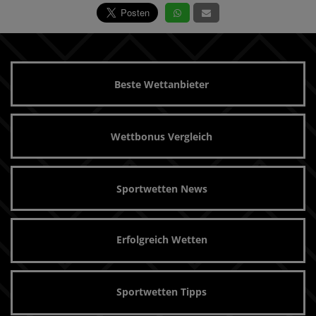
Beste Wettanbieter
Wettbonus Vergleich
Sportwetten News
Erfolgreich Wetten
Sportwetten Tipps