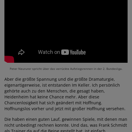
Peter Neururer spricht über das verrückte Aufstiegsrennen in der 2. Bundesliga.
Aber die größte Spannung und die größte Dramaturgie,
eigenartigerweise, ist entstanden Im Keller. Ich persönlich
gehörte auch zu den Menschen, die gesagt haben,
Heidenheim hat keine Chance mehr. Aber diese
Chancenlosigkeit hat sich geändert mit Hoffnung.
Hoffnungslos vorher und jetzt mit großer Hoffnung versehen.
Die haben einen guten Lauf, gewinnen Spiele, mit denen man
nicht unbedingt rechnen konnte. Und das, was Frank Schmidt
als Trainer da auf die Beine gestellt hat, ist einfach