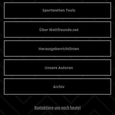
Sportwetten Tools
Über Wettfreunde.net
Herausgeberrichtlinien
Unsere Autoren
Archiv
Kontaktiere uns noch heute!