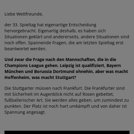
Liebe Wettfreunde,
der 33. Spieltag hat eigenartige Entscheidung
hervorgebracht. Eigenartig deshalb, es haben sich
Situationen geklärt und andererseits, andere Situationen sind
noch offen. Spannende Fragen, die am letzten Spieltag erst
beantwortet werden.
Und zwar die Frage nach den Mannschaften, die in die
Champions League gehen. Leipzig ist qualifiziert, Bayern
München und Borussia Dortmund ohnehin, aber was macht
Hoffenheim, was macht Stuttgart?
Die Stuttgarter müssen nach Frankfurt. Die Frankfurter sind
mit Sicherheit im Augenblick nicht auf Rosen gebettet,
fußballerischer Art. Sie werden alles geben, um zumindest zu
punkten. Der Platz ist noch hart umkämpft und von daher ist
Spannung angesagt.