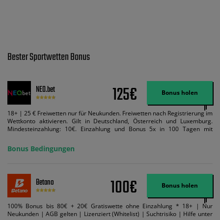
Bester Sportwetten Bonus
125€
NEO.bet
Bonus holen
18+ | 25 € Freiwetten nur für Neukunden. Freiwetten nach Registrierung im
Wettkonto aktivieren. Gilt in Deutschland, Österreich und Luxemburg.
Mindesteinzahlung: 10€. Einzahlung und Bonus 5x in 100 Tagen mit
Mindestquote 1,5 umsetzen. Maximaler Umsatz: Bonusbetrag pro Wette.
Bedingungen können geändert werden. AGB gelten. Lizenziert; Hilfe bei
Bonus Bedingungen
Suchtrisiken: buwei.de.
100€
Betano
Bonus holen
100% Bonus bis 80€ + 20€ Gratiswette ohne Einzahlung * 18+ | Nur
Neukunden | AGB gelten | Lizenziert (Whitelist) | Suchtrisiko | Hilfe unter