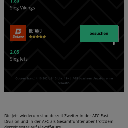
1.80
Sieg Vikings
BETANO
besuchen
2.05
Sieg Jets
Quoten Stand⁚ 4.10.2024‚ 9⁚10 Uhr. 18+ | AGB beachten. Angaben ohne
Gewähr.
Die Jets wiederum sind derzeit Zweiter in der AFC East
Division und in der AFC als Gesamtfünfter aber trotzdem
derzeit sogar auf Playoff-Kurs.