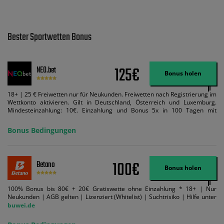
Bester Sportwetten Bonus
125€
NEO.bet
Bonus holen
18+ | 25 € Freiwetten nur für Neukunden. Freiwetten nach Registrierung im
Wettkonto aktivieren. Gilt in Deutschland, Österreich und Luxemburg.
Mindesteinzahlung: 10€. Einzahlung und Bonus 5x in 100 Tagen mit
Mindestquote 1,5 umsetzen. Maximaler Umsatz: Bonusbetrag pro Wette.
Bedingungen können geändert werden. AGB gelten. Lizenziert; Hilfe bei
Bonus Bedingungen
Suchtrisiken: buwei.de.
100€
Betano
Bonus holen
100% Bonus bis 80€ + 20€ Gratiswette ohne Einzahlung * 18+ | Nur
Neukunden | AGB gelten | Lizenziert (Whitelist) | Suchtrisiko | Hilfe unter
buwei.de