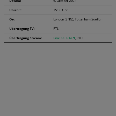
Datum:
6. Oktober 2024
Uhrzeit:
15:30 Uhr
Ort:
London (ENG), Tottenham Stadium
Übertragung TV:
RTL
Übertragung Stream:
Live bei DAZN
, RTL+