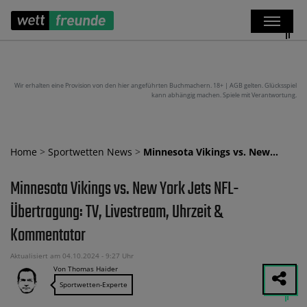
Wir erhalten eine Provision von den hier angeführten Buchmachern. 18+ | AGB gelten. Glücksspiel
kann abhängig machen. Spiele mit Verantwortung.
Home
>
Sportwetten News
>
Minnesota Vikings vs. New…
Minnesota Vikings vs. New York Jets NFL-
Übertragung: TV, Livestream, Uhrzeit &
Kommentator
Aktualisiert am 04.10.2024 - 9:27 Uhr
Von Thomas Haider
Sportwetten-Experte