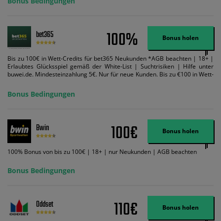
Bonus Bedingungen
100%
bet365
Bonus holen
Bis zu 100€ in Wett-Credits für bet365 Neukunden *AGB beachten | 18+ |
Erlaubtes Glücksspiel gemäß der White-List | Suchtrisiken | Hilfe unter
buwei.de. Mindesteinzahlung 5€. Nur für neue Kunden. Bis zu €100 in Wett-
Credits. Melden Sie sich an, zahlen Sie €5 oder mehr auf Ihr bet365-Konto
ein und wir geben Ihnen die entsprechende qualifizierende Einzahlung in
Bonus Bedingungen
Wett-Credits, wenn Sie qualifizierende Wetten im gleichen Wert platzieren
und diese abgerechnet werden. Mindestquoten, Wett- und
Zahlungsmethoden-Ausnahmen gelten. Gewinne schließen den Einsatz von
Wett-Credits aus. Es gelten die AGB, Zeitlimits und Ausnahmen. Der Bonus-
100€
Bwin
Code VIPANGEBOT kann während der Anmeldung benutzt werden, jedoch
Bonus holen
ändert dies den Angebotsbetrag in keinster Weise.
100% Bonus von bis zu 100€ | 18+ | nur Neukunden | AGB beachten
Bonus Bedingungen
110€
Oddset
Bonus holen