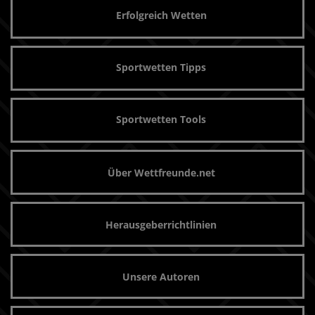
Erfolgreich Wetten
Sportwetten Tipps
Sportwetten Tools
Über Wettfreunde.net
Herausgeberrichtlinien
Unsere Autoren