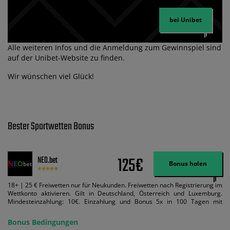
bei Unibet
Alle weiteren Infos und die Anmeldung zum Gewinnspiel sind
auf der Unibet-Website zu finden.
Wir wünschen viel Glück!
Bester Sportwetten Bonus
125€
NEO.bet
Bonus holen
18+ | 25 € Freiwetten nur für Neukunden. Freiwetten nach Registrierung im
Wettkonto aktivieren. Gilt in Deutschland, Österreich und Luxemburg.
Mindesteinzahlung: 10€. Einzahlung und Bonus 5x in 100 Tagen mit
Mindestquote 1,5 umsetzen. Maximaler Umsatz: Bonusbetrag pro Wette.
Bedingungen können geändert werden. AGB gelten. Lizenziert; Hilfe bei
Bonus Bedingungen
Suchtrisiken: buwei.de.