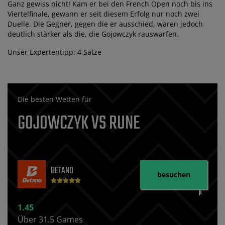
Ganz gewiss nicht! Kam er bei den French Open noch bis ins
Viertelfinale, gewann er seit diesem Erfolg nur noch zwei
Duelle. Die Gegner, gegen die er ausschied, waren jedoch
deutlich stärker als die, die Gojowczyk rauswarfen.
Unser Expertentipp: 4 Sätze
Die besten Wetten für
GOJOWCZYK VS RUNE
BETANO
besuchen
1.45
Über 31.5 Games