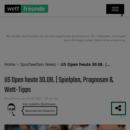
Wir erhalten eine Provision von den hier angeführten Buchmachern. 18+ | AGB gelten. Glücksspiel
kann abhängig machen. Spiele mit Verantwortung.
Home
>
Sportwetten News
>
US Open heute 30.08. |…
US Open heute 30.08. | Spielplan, Prognosen &
Wett-Tipps
Aktualisiert am 30.08.2022 - 20:53 Uhr
Von Isabella Strehmann
Sportwetten-Expertin