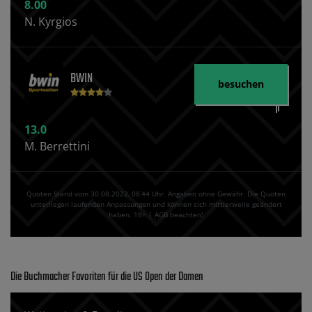
8.00
N. Kyrgios
BWIN
besuchen
13.0
M. Berrettini
Quoten Stand vom 30.08.2022‚ 08⁚44 Uhr. Angaben ohne Gewähr. Die Quoten
unterliegen laufenden Anpassungen und können sich mittlerweile geändert
haben. 18+ | AGB beachten!
Die Buchmacher Favoriten für die US Open der Damen