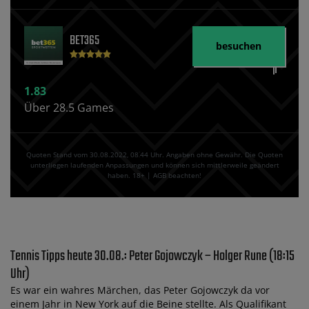
BET365
besuchen
1.83
Über 28.5 Games
Quoten Stand vom 30.08.2022‚ 08⁚44 Uhr. Angaben ohne Gewähr. Die Quoten
unterliegen laufenden Anpassungen und können sich mittlerweile geändert
haben. 18+ | AGB beachten!
Tennis Tipps heute 30.08.: Peter Gojowczyk – Holger Rune (18:15
Uhr)
Es war ein wahres Märchen, das Peter Gojowczyk da vor
einem Jahr in New York auf die Beine stellte. Als Qualifikant