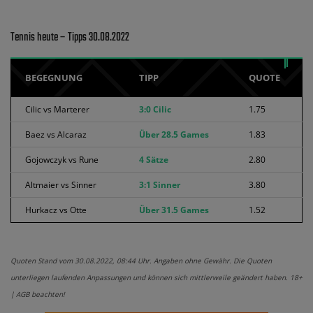
Tennis heute – Tipps 30.08.2022
BEGEGNUNG
TIPP
QUOTE
Cilic vs Marterer
3:0 Cilic
1.75
Baez vs Alcaraz
Über 28.5 Games
1.83
Gojowczyk vs Rune
4 Sätze
2.80
Altmaier vs Sinner
3:1 Sinner
3.80
Hurkacz vs Otte
Über 31.5 Games
1.52
Quoten Stand vom 30.08.2022, 08:44 Uhr. Angaben ohne Gewähr. Die Quoten
unterliegen laufenden Anpassungen und können sich mittlerweile geändert haben. 18+
| AGB beachten!