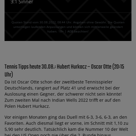
3:1 Sinner
Quoten Stand vom 30.08.2022‚ 08⁚44 Uhr. Angaben ohne Gewähr. Die Quoten
unterliegen laufenden Anpassungen und können sich mittlerweile geändert
haben. 18+ | AGB beachten!
Tennis Tipps heute 30.08.: Hubert Hurkacz – Oscar Otte (20:15
Uhr)
Da ist Oscar Otte schon der zweitbeste Tennisspieler
Deutschlands, rangiert auf Platz 41 und erwischt bei der
Auslosung einen Gegner, der schwerer nicht sein könnte!
Zum zweiten Mal nach Indian Wells 2022 trifft er auf den
Polen Hubert Hurkacz.
Vor einigen Monaten ging das Duell mit 6-3, 3-6, 6-3, an den
Favoriten. Auch diesmal liegt er vorne, im Schnitt mit 1,10 zu
5,90 sehr deutlich. Tatsächlich kam die Nummer 10 der Welt
bei den US Open noch nie über die 2. Runde hinaus.