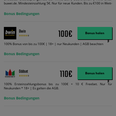
buwei.de. Mindesteinzahlung 5€. Nur für neue Kunden. Bis zu €100 in Wett-
Credits. Melden Sie sich an, zahlen Sie €5 oder mehr auf Ihr bet365-Konto
ein und wir geben Ihnen die entsprechende qualifizierende Einzahlung in
Bonus Bedingungen
Wett-Credits, wenn Sie qualifizierende Wetten im gleichen Wert platzieren
und diese abgerechnet werden. Mindestquoten, Wett- und
Zahlungsmethoden-Ausnahmen gelten. Gewinne schließen den Einsatz von
Wett-Credits aus. Es gelten die AGB, Zeitlimits und Ausnahmen. Der Bonus-
100€
Bwin
Code VIPANGEBOT kann während der Anmeldung benutzt werden, jedoch
Bonus holen
ändert dies den Angebotsbetrag in keinster Weise.
100% Bonus von bis zu 100€ | 18+ | nur Neukunden | AGB beachten
Bonus Bedingungen
110€
Oddset
Bonus holen
100% Ersteinzahlungsbonus bis zu 100€ + 10 € Freebet. Nur für
Neukunden * 18+ | Es gelten die AGB.
Bonus Bedingungen