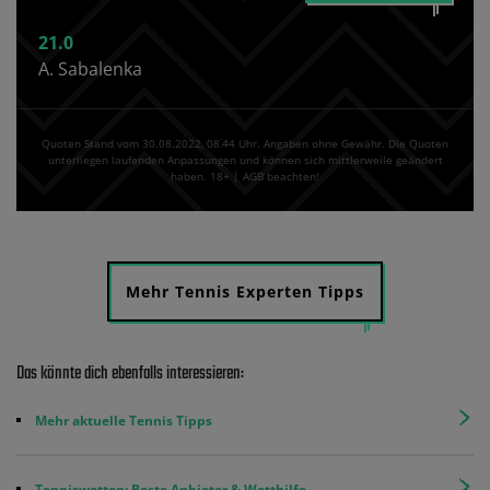
21.0
A. Sabalenka
Quoten Stand vom 30.08.2022‚ 08⁚44 Uhr. Angaben ohne Gewähr. Die Quoten
unterliegen laufenden Anpassungen und können sich mittlerweile geändert
haben. 18+ | AGB beachten!
Mehr Tennis Experten Tipps
Das könnte dich ebenfalls interessieren:
Mehr aktuelle Tennis Tipps
Tenniswetten: Beste Anbieter & Wetthilfe