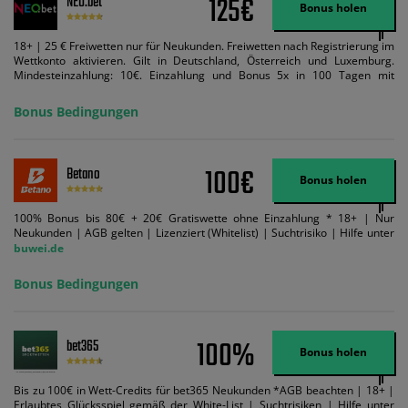
125€
NEO.bet
Bonus holen
18+ | 25 € Freiwetten nur für Neukunden. Freiwetten nach Registrierung im
Wettkonto aktivieren. Gilt in Deutschland, Österreich und Luxemburg.
Mindesteinzahlung: 10€. Einzahlung und Bonus 5x in 100 Tagen mit
Mindestquote 1,5 umsetzen. Maximaler Umsatz: Bonusbetrag pro Wette.
Bedingungen können geändert werden. AGB gelten. Lizenziert; Hilfe bei
Bonus Bedingungen
Suchtrisiken: buwei.de.
100€
Betano
Bonus holen
100% Bonus bis 80€ + 20€ Gratiswette ohne Einzahlung * 18+ | Nur
Neukunden | AGB gelten | Lizenziert (Whitelist) | Suchtrisiko | Hilfe unter
buwei.de
Bonus Bedingungen
100%
bet365
Bonus holen
Bis zu 100€ in Wett-Credits für bet365 Neukunden *AGB beachten | 18+ |
Erlaubtes Glücksspiel gemäß der White-List | Suchtrisiken | Hilfe unter