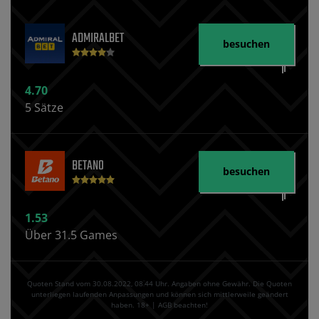
ADMIRALBET
besuchen
4.70
5 Sätze
BETANO
besuchen
1.53
Über 31.5 Games
Quoten Stand vom 30.08.2022‚ 08⁚44 Uhr. Angaben ohne Gewähr. Die Quoten
unterliegen laufenden Anpassungen und können sich mittlerweile geändert
haben. 18+ | AGB beachten!