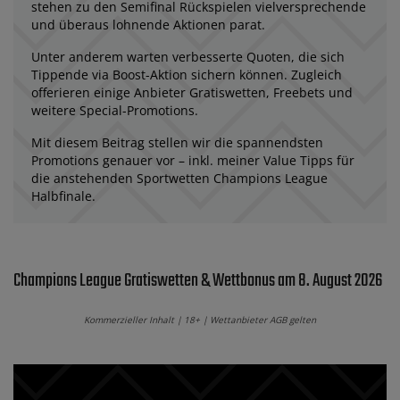
stehen zu den Semifinal Rückspielen vielversprechende
und überaus lohnende Aktionen parat.
Unter anderem warten verbesserte Quoten, die sich
Tippende via Boost-Aktion sichern können. Zugleich
offerieren einige Anbieter Gratiswetten, Freebets und
weitere Special-Promotions.
Mit diesem Beitrag stellen wir die spannendsten
Promotions genauer vor – inkl. meiner Value Tipps für
die anstehenden Sportwetten Champions League
Halbfinale.
Champions League Gratiswetten & Wettbonus am 8. August 2026
Kommerzieller Inhalt | 18+ | Wettanbieter AGB gelten