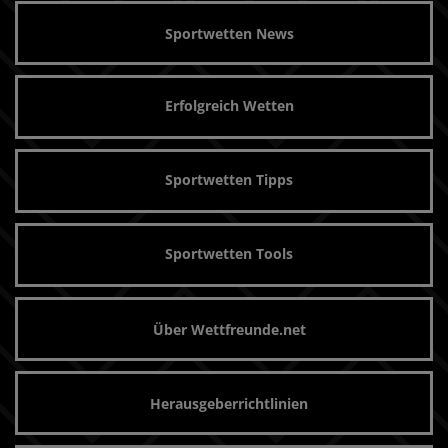
Sportwetten News
Erfolgreich Wetten
Sportwetten Tipps
Sportwetten Tools
Über Wettfreunde.net
Herausgeberrichtlinien