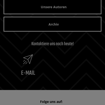
Unsere Autoren
Archiv
Kontaktiere uns noch heute!
E-MAIL
Folge uns auf: