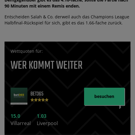
90 Minuten mit einem Remis enden.
Entscheiden Salah & Co. derweil auch das Champions League
Halbfinal-Rückspiel für sich, gibt es das 1.66-fache zurück.
Wettquoten für:
WER KOMMT WEITER
BET365
besuchen
15.0
1.03
Villarreal
Liverpool