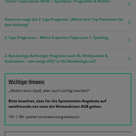
Tennis Tipps heute 08.08. | Spielplan, Prognosen & Wetten
Neururer wagt die 2. Liga Prognose: „Meine drei Top-Favoriten für
den Aufstieg“
2. Liga Prognosen – Meine Experten-Tipps zum 1. Spieltag
2. Bundesliga Aufsteiger Prognose nach KI, Wettquoten &
Statistiken – wer steigt 2027 in die Bundesliga auf?
Wichtiger Hinweis
„Wetten kann Spaß, aber auch süchtig machen!“
Bitte beachtet, dass für die Sportwetten-Angebote auf
wettfreunde.net stets die Wettanbieter AGB gelten.
18+ | Wir spielen verantwortungsbewusst