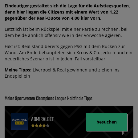
Eindeutiger gestaltet sich die Lage für die Aufstiegsquoten,
denn hier liegen die Citizens mit einem Wert von 1.22
gegenüber der Real-Quote von 4.00 klar vorn.
Letztlich ist beim Rückspiel mit einer Partie zu rechnen, bei
dem beide ähnlich offensiv wie in der Vorwoche agieren.
Fakt ist: Real stand bereits gegen PSG mit dem Rücken zur
Wand. Am Ende behaupteten sich Kroos & Co. jedoch und ein
neuerliches Szenario ist in jedem Fall vorstellbar.
Meine Tipps:
Liverpool & Real gewinnen und ziehen ins
Endspiel ein
Meine Sportwetten Champions League Halbfinale Tipps
ADMIRALBET
besuchen