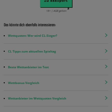
Zu 888Sport
18+ | AGB gelten
Das könnte dich ebenfalls interessieren:
Wettquoten: Wer wird CL-Sieger?
CL Tipps zum aktuellen Spieltag
Beste Wettanbieter im Test
Wettbonus Vergleich
Wettanbieter im Wettquoten Vergleich