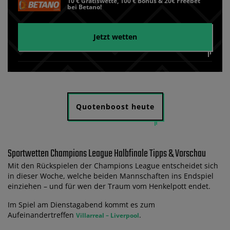
10 € Gratiswette, 100 € Bonus & 20€ Freebet
bei Betano!
Jetzt wetten
Quotenboost heute
Sportwetten Champions League Halbfinale Tipps & Vorschau
Mit den Rückspielen der Champions League entscheidet sich
in dieser Woche, welche beiden Mannschaften ins Endspiel
einziehen – und für wen der Traum vom Henkelpott endet.
Im Spiel am Dienstagabend kommt es zum
Aufeinandertreffen
.
Villarreal – Liverpool