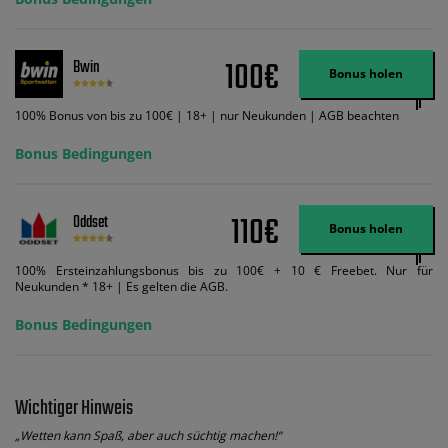
Wett-Credits, wenn Sie qualifizierende Wetten im gleichen Wert platzieren
und diese abgerechnet werden. Mindestquoten, Wett- und
Zahlungsmethoden-Ausnahmen gelten. Gewinne schließen den Einsatz von
Wett-Credits aus. Es gelten die AGB, Zeitlimits und Ausnahmen. Der Bonus-
100€
Bwin
Code VIPANGEBOT kann während der Anmeldung benutzt werden, jedoch
Bonus holen
ändert dies den Angebotsbetrag in keinster Weise.
100% Bonus von bis zu 100€ | 18+ | nur Neukunden | AGB beachten
Bonus Bedingungen
110€
Oddset
Bonus holen
100% Ersteinzahlungsbonus bis zu 100€ + 10 € Freebet. Nur für
Neukunden * 18+ | Es gelten die AGB.
Bonus Bedingungen
Wichtiger Hinweis
„Wetten kann Spaß, aber auch süchtig machen!“