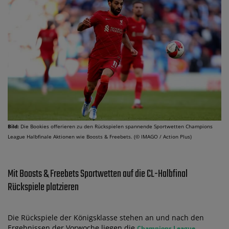
Bild:
Die Bookies offerieren zu den Rückspielen spannende Sportwetten Champions
League Halbfinale Aktionen wie Boosts & Freebets. (© IMAGO / Action Plus)
Mit Boosts & Freebets Sportwetten auf die CL-Halbfinal
Rückspiele platzieren
Die Rückspiele der Königsklasse stehen an und nach den
Ergebnissen der Vorwoche liegen die
Champions League