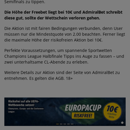
Semifinals zu tippen.
Die Höhe der Freebet liegt bei 10€ und AdmiralBet schreibt
diese gut, sollte der Wettschein verloren gehen.
Die Aktion ist mit fairen Bedingungen verbunden, denn User
müssen nur die Mindestquote von 2.00 beachten. Ferner liegt
die maximale Höhe der risikofreien Aktion bei 10€.
Perfekte Voraussetzungen, um spannende Sportwetten
Champions League Halbfinale Tipps ins Auge zu fassen – und
zwei unterhaltsame CL-Abende zu erleben.
Weitere Details zur Aktion sind der Seite von AdmiralBet zu
entnehmen. Es gelten die AGB. 18+