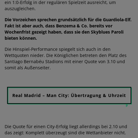
ein 1:0-Erfolg in der regulären Spielzeit ausreicht, um
auszugleichen.
Die Vorzeichen sprechen grundsätzlich für die Guardiola-Elf.
Fakt ist aber auch, dass Benzema & Co. bereits vor
Wochenfrist gezeigt haben, dass sie den Skyblues Paroli
bieten können.
Die Hinspiel-Performance spiegelt sich auch in den
Wettquoten nieder. Die Königlichen betreten den Platz des
Santiago Bernabéu Stadions mit einer Quote von 3.10 und
somit als Außenseiter.
Real Madrid – Man City: Übertragung & Uhrzeit
Die Quote für einen City-Erfolg liegt allerdings bei 2.10 und
das zeigt: Komplett überzeugt sind die Wettanbieter nicht.