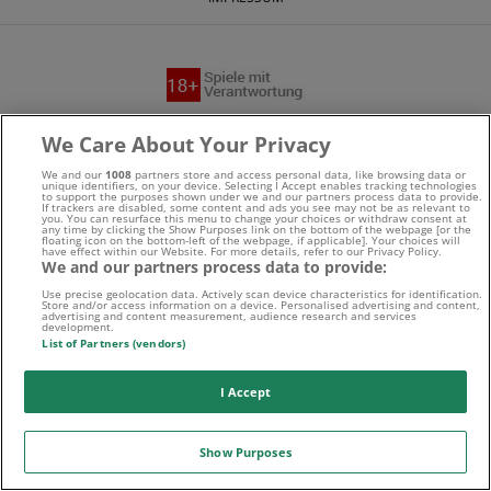
Suchtrisiken, Glücksspiel kann süchtig machen - Hilfe finden
We Care About Your Privacy
Sie auf
buwei.de
We and our
1008
partners store and access personal data, like browsing data or
unique identifiers, on your device. Selecting I Accept enables tracking technologies
to support the purposes shown under we and our partners process data to provide.
Alle Anbieter auf dieser Webseite sind offiziell in
If trackers are disabled, some content and ads you see may not be as relevant to
you. You can resurface this menu to change your choices or withdraw consent at
any time by clicking the Show Purposes link on the bottom of the webpage [or the
Deutschland
lizenziert
und werden von der
Gemeinsamen
floating icon on the bottom-left of the webpage, if applicable]. Your choices will
have effect within our Website. For more details, refer to our Privacy Policy.
We and our partners process data to provide:
Glücksspielbehörde der Länder
reguliert
Use precise geolocation data. Actively scan device characteristics for identification.
Store and/or access information on a device. Personalised advertising and content,
advertising and content measurement, audience research and services
development.
List of Partners (vendors)
I Accept
Show Purposes