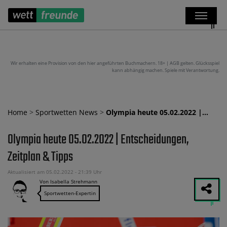
Wir erhalten eine Provision von den hier angeführten Buchmachern. 18+ | AGB gelten. Glücksspiel
kann abhängig machen. Spiele mit Verantwortung.
Home
>
Sportwetten News
>
Olympia heute 05.02.2022 |…
Olympia heute 05.02.2022 | Entscheidungen,
Zeitplan & Tipps
Aktualisiert am 05.02.2022 - 21:39 Uhr
Von Isabella Strehmann
Sportwetten-Expertin