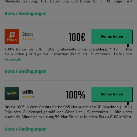
Mindesteinzahlung: 10€. Einzahlung und Bonus 5x in 100 Tagen mit
Mindestquote 1,5 umsetzen. Maximaler Umsatz: Bonusbetrag pro Wette.
Bedingungen können geändert werden. AGB gelten. Lizenziert; Hilfe bei
Bonus Bedingungen
Suchtrisiken: buwei.de.
100€
Betano
Bonus holen
100% Bonus bis 80€ + 20€ Gratiswette ohne Einzahlung * 18+ | Nur
Neukunden | AGB gelten | Lizenziert (Whitelist) | Suchtrisiko | Hilfe unter
buwei.de
Bonus Bedingungen
100%
bet365
Bonus holen
Bis zu 100€ in Wett-Credits für bet365 Neukunden *AGB beachten | 18+ |
Erlaubtes Glücksspiel gemäß der White-List | Suchtrisiken | Hilfe unter
buwei.de. Mindesteinzahlung 5€. Nur für neue Kunden. Bis zu €100 in Wett-
Credits. Melden Sie sich an, zahlen Sie €5 oder mehr auf Ihr bet365-Konto
ein und wir geben Ihnen die entsprechende qualifizierende Einzahlung in
Bonus Bedingungen
Wett-Credits, wenn Sie qualifizierende Wetten im gleichen Wert platzieren
und diese abgerechnet werden. Mindestquoten, Wett- und