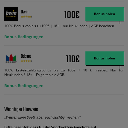
Zahlungsmethoden-Ausnahmen gelten. Gewinne schließen den Einsatz von
Wett-Credits aus. Es gelten die AGB, Zeitlimits und Ausnahmen. Der Bonus-
100€
Bwin
Code VIPANGEBOT kann während der Anmeldung benutzt werden, jedoch
Bonus holen
ändert dies den Angebotsbetrag in keinster Weise.
100% Bonus von bis zu 100€ | 18+ | nur Neukunden | AGB beachten
Bonus Bedingungen
110€
Oddset
Bonus holen
100% Ersteinzahlungsbonus bis zu 100€ + 10 € Freebet. Nur für
Neukunden * 18+ | Es gelten die AGB.
Bonus Bedingungen
Wichtiger Hinweis
„Wetten kann Spaß, aber auch süchtig machen!“
Bitte beachtet, dass für die Sportwetten-Angebote auf