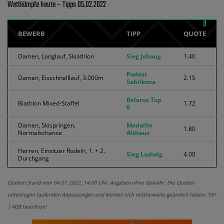
Wettkämpfe heute – Tipps 05.02.2022
BEWERB
TIPP
QUOTE
Damen, Langlauf, Skiathlon
Sieg Johaug
1.40
Podest
Damen, Eisschnelllauf, 3.000m
2.15
Sablikova
Belarus Top
Biathlon Mixed-Staffel
1.72
6
Damen, Skispringen,
Medaille
1.80
Normalschanze
Althaus
Herren, Einsitzer Rodeln, 1. + 2.
Sieg Ludwig
4.00
Durchgang
Quoten Stand vom 04.01.2022, 14:00 Uhr. Angaben ohne Gewähr. Die Quoten
unterliegen laufenden Anpassungen und können sich mittlerweile geändert haben. 18+
| AGB beachten!