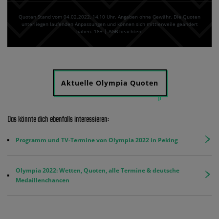
Quoten Stand vom 04.02.2022‚ 14⁚10 Uhr. Angaben ohne Gewähr. Die Quoten
unterliegen laufenden Anpassungen und können sich mittlerweile geändert
haben. 18+ | AGB beachten!
Aktuelle Olympia Quoten
Das könnte dich ebenfalls interessieren:
Programm und TV-Termine von Olympia 2022 in Peking
Olympia 2022: Wetten, Quoten, alle Termine & deutsche
Medaillenchancen