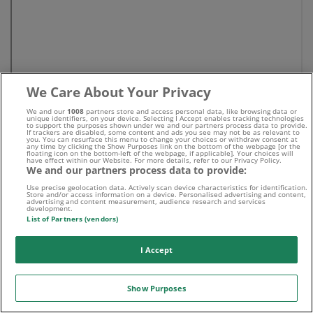
We Care About Your Privacy
We and our
1008
partners store and access personal data, like browsing data or
unique identifiers, on your device. Selecting I Accept enables tracking technologies
to support the purposes shown under we and our partners process data to provide.
If trackers are disabled, some content and ads you see may not be as relevant to
you. You can resurface this menu to change your choices or withdraw consent at
any time by clicking the Show Purposes link on the bottom of the webpage [or the
floating icon on the bottom-left of the webpage, if applicable]. Your choices will
have effect within our Website. For more details, refer to our Privacy Policy.
We and our partners process data to provide:
Use precise geolocation data. Actively scan device characteristics for identification.
Store and/or access information on a device. Personalised advertising and content,
advertising and content measurement, audience research and services
development.
Beste Wettanbieter
List of Partners (vendors)
I Accept
Wettbonus Vergleich
Show Purposes