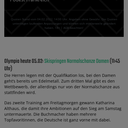
Quoten Stand vom 04.02.2022‚ 14⁚00 Uhr. Angaben ohne Gewähr. Die Quoten
unterliegen laufenden Anpassungen und können sich mittlerweile geändert
haben. 18+ | AGB beachten!
Olympia heute 05.02:
Skispringen Normalschanze Damen
(11:45
Uhr)
Die Herren legen mit der Qualifikation los, bei den Damen
geht’s bereits um Edelmetall. Zum dritten Mal gibt es den
Wettbewerb, der allerdings nur von der Normalschanze aus
stattfinden wird.
Das zweite Training am Freitagmorgen gewann Katharina
Althaus, die damit ihre Ambitionen auf den Sieg am Samstag
untermauerte. Die Buchmacher haben mehrere
Topfavoritinnen, die Deutsche ist ganz vorne mit dabei.