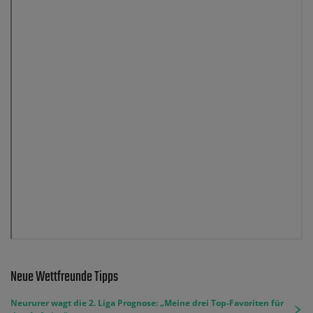
Neue Wettfreunde Tipps
Neururer wagt die 2. Liga Prognose: „Meine drei Top-Favoriten für