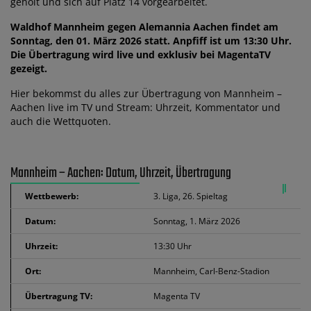
geholt und sich auf Platz 14 vorgearbeitet.
Waldhof Mannheim gegen Alemannia Aachen findet am
Sonntag, den 01. März 2026 statt. Anpfiff ist um 13:30 Uhr.
Die Übertragung wird live und exklusiv bei MagentaTV
gezeigt.
Hier bekommst du alles zur Übertragung von Mannheim –
Aachen live im TV und Stream: Uhrzeit, Kommentator und
auch die Wettquoten.
Mannheim – Aachen: Datum, Uhrzeit, Übertragung
Wettbewerb:
3. Liga, 26. Spieltag
Datum:
Sonntag, 1. März 2026
Uhrzeit:
13:30 Uhr
Ort:
Mannheim, Carl-Benz-Stadion
Übertragung TV:
Magenta TV