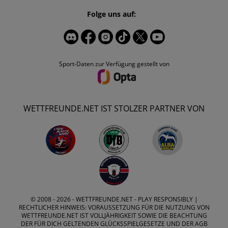
Folge uns auf:
Sport-Daten zur Verfügung gestellt von
WETTFREUNDE.NET IST STOLZER PARTNER VON
© 2008 - 2026 -
WETTFREUNDE.NET
- PLAY RESPONSIBLY |
RECHTLICHER HINWEIS: VORAUSSETZUNG FÜR DIE NUTZUNG VON
WETTFREUNDE.NET IST VOLLJÄHRIGKEIT SOWIE DIE BEACHTUNG
DER FÜR DICH GELTENDEN GLÜCKSSPIELGESETZE UND DER AGB