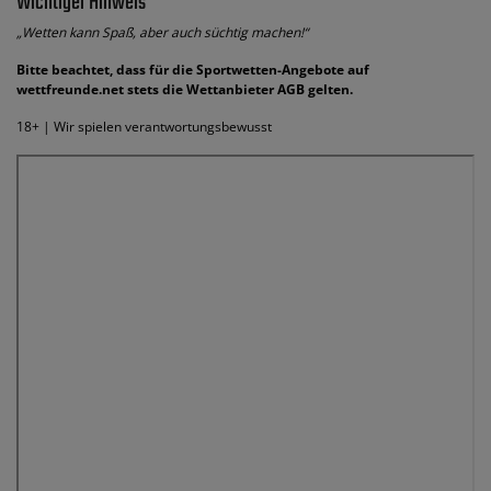
Wichtiger Hinweis
„Wetten kann Spaß, aber auch süchtig machen!“
Bitte beachtet, dass für die Sportwetten-Angebote auf
wettfreunde.net stets die Wettanbieter AGB gelten.
18+ | Wir spielen verantwortungsbewusst