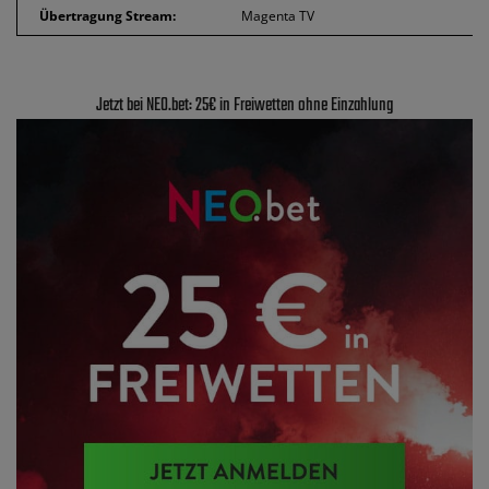
Übertragung Stream:
Magenta TV
Jetzt bei NEO.bet: 25€ in Freiwetten ohne Einzahlung