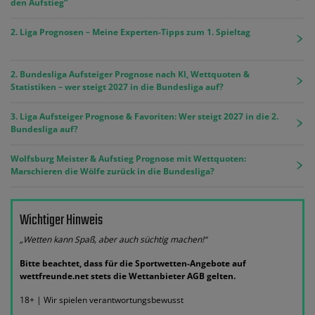
den Aufstieg“
2. Liga Prognosen – Meine Experten-Tipps zum 1. Spieltag
2. Bundesliga Aufsteiger Prognose nach KI, Wettquoten &
Statistiken – wer steigt 2027 in die Bundesliga auf?
3. Liga Aufsteiger Prognose & Favoriten: Wer steigt 2027 in die 2.
Bundesliga auf?
Wolfsburg Meister & Aufstieg Prognose mit Wettquoten:
Marschieren die Wölfe zurück in die Bundesliga?
Wichtiger Hinweis
„Wetten kann Spaß, aber auch süchtig machen!“
Bitte beachtet, dass für die Sportwetten-Angebote auf
wettfreunde.net stets die Wettanbieter AGB gelten.
18+ | Wir spielen verantwortungsbewusst