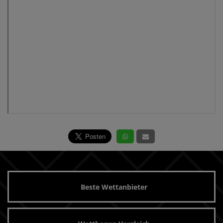
Beste Wettanbieter