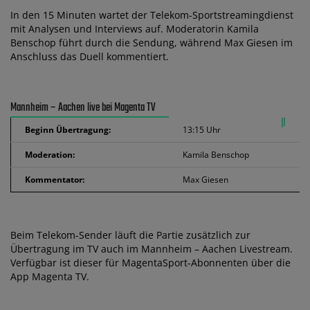
In den 15 Minuten wartet der Telekom-Sportstreamingdienst
mit Analysen und Interviews auf. Moderatorin Kamila
Benschop führt durch die Sendung, während Max Giesen im
Anschluss das Duell kommentiert.
Mannheim – Aachen live bei Magenta TV
Beginn Übertragung:
13:15 Uhr
Moderation:
Kamila Benschop
Kommentator:
Max Giesen
Beim Telekom-Sender läuft die Partie zusätzlich zur
Übertragung im TV auch im Mannheim – Aachen Livestream.
Verfügbar ist dieser für MagentaSport-Abonnenten über die
App Magenta TV.