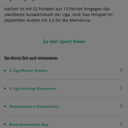
Aachen ist mit 22 Punkten aus 13 Partien hingegen das
zweitbeste Auswärtsteam der Liga. Und: Das Hinspiel im
September endete mit 3:2 für die Alemannia.
Zu den Sport News
Das könnte Dich auch interessieren:
3. Liga Meister Quoten
3. Liga Aufstieg Wettquoten
Wettanbieter in Deutschland
Beste Sportwetten App