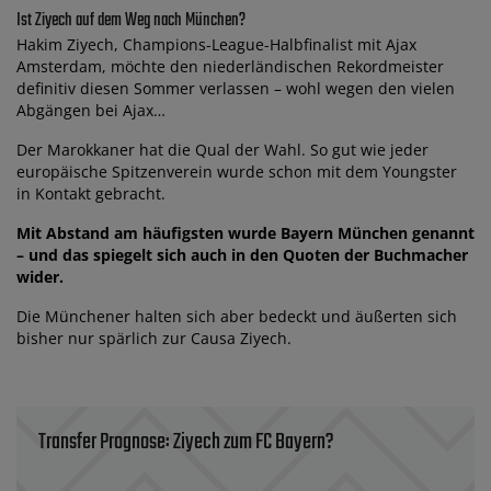
Ist Ziyech auf dem Weg nach München?
Hakim Ziyech, Champions-League-Halbfinalist mit Ajax
Amsterdam, möchte den niederländischen Rekordmeister
definitiv diesen Sommer verlassen – wohl wegen den vielen
Abgängen bei Ajax…
Der Marokkaner hat die Qual der Wahl. So gut wie jeder
europäische Spitzenverein wurde schon mit dem Youngster
in Kontakt gebracht.
Mit Abstand am häufigsten wurde Bayern München genannt
– und das spiegelt sich auch in den Quoten der Buchmacher
wider.
Die Münchener halten sich aber bedeckt und äußerten sich
bisher nur spärlich zur Causa Ziyech.
Transfer Prognose: Ziyech zum FC Bayern?