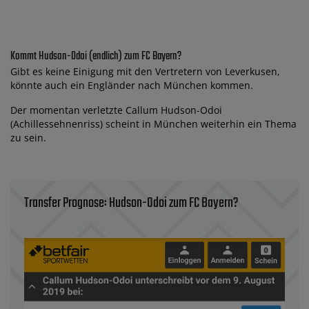
Kommt Hudson-Odoi (endlich) zum FC Bayern?
Gibt es keine Einigung mit den Vertretern von Leverkusen,
könnte auch ein Engländer nach München kommen.
Der momentan verletzte Callum Hudson-Odoi
(Achillessehnenriss) scheint in München weiterhin ein Thema
zu sein.
Transfer Prognose: Hudson-Odoi zum FC Bayern?