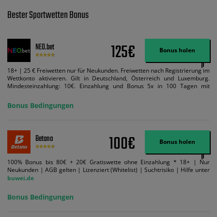
Bester Sportwetten Bonus
125€
NEO.bet
Bonus holen
18+ | 25 € Freiwetten nur für Neukunden. Freiwetten nach Registrierung im
Wettkonto aktivieren. Gilt in Deutschland, Österreich und Luxemburg.
Mindesteinzahlung: 10€. Einzahlung und Bonus 5x in 100 Tagen mit
Mindestquote 1,5 umsetzen. Maximaler Umsatz: Bonusbetrag pro Wette.
Bedingungen können geändert werden. AGB gelten. Lizenziert; Hilfe bei
Bonus Bedingungen
Suchtrisiken: buwei.de.
100€
Betano
Bonus holen
100% Bonus bis 80€ + 20€ Gratiswette ohne Einzahlung * 18+ | Nur
Neukunden | AGB gelten | Lizenziert (Whitelist) | Suchtrisiko | Hilfe unter
buwei.de
Bonus Bedingungen