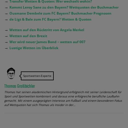
→
Transfer Wetten & Quoten: Wer wechselt wohin?
→
Kommt Leroy Sane zu den Bayern? Wettquoten der Buchmacher
→
Ousmane Dembele zum FC Bayern? Buchmacher Prognosen
→
de Ligt & Bale zum FC Bayern? Wetten & Quoten
→
Wetten auf den Rücktritt von Angela Merkel
→
Wetten auf den Brexit
→
Wer wird neuer James Bond – wetten auf 007
→
Lustige Wetten im Überblick
Sportwetten-Experte
Thomas Großbichler
Thomas hat seinen akademischen Hintergrund erfolgreich mit seiner Leidenschaft für
Sport und Sportwetten kombiniert und daraus eine erfolgreiche berufliche Laufbahn
gemacht. Mit einem ausgeprägten Interesse am Fußball und einem besonderen Fokus
auf Wettquoten hat sich Thomas als Insider in der…