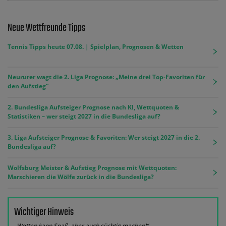
Neue Wettfreunde Tipps
Tennis Tipps heute 07.08. | Spielplan, Prognosen & Wetten
Neururer wagt die 2. Liga Prognose: „Meine drei Top-Favoriten für
den Aufstieg“
2. Bundesliga Aufsteiger Prognose nach KI, Wettquoten &
Statistiken – wer steigt 2027 in die Bundesliga auf?
3. Liga Aufsteiger Prognose & Favoriten: Wer steigt 2027 in die 2.
Bundesliga auf?
Wolfsburg Meister & Aufstieg Prognose mit Wettquoten:
Marschieren die Wölfe zurück in die Bundesliga?
Wichtiger Hinweis
„Wetten kann Spaß, aber auch süchtig machen!“