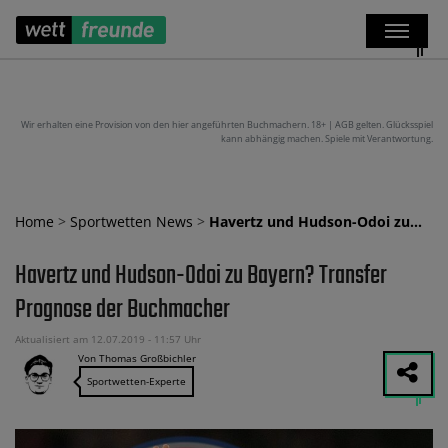
Wir erhalten eine Provision von den hier angeführten Buchmachern. 18+ | AGB gelten. Glücksspiel
kann abhängig machen. Spiele mit Verantwortung.
Home
>
Sportwetten News
>
Havertz und Hudson-Odoi zu…
Havertz und Hudson-Odoi zu Bayern? Transfer
Prognose der Buchmacher
Aktualisiert am 12.07.2019 - 11:57 Uhr
Von Thomas Großbichler
Sportwetten-Experte