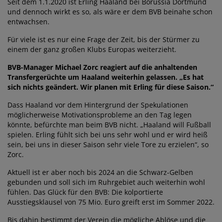
Seit dem 1.1.2020 ist Erling Haaland bei Borussia Dortmund
und dennoch wirkt es so, als wäre er dem BVB beinahe schon
entwachsen.
Für viele ist es nur eine Frage der Zeit, bis der Stürmer zu
einem der ganz großen Klubs Europas weiterzieht.
BVB-Manager Michael Zorc reagiert auf die anhaltenden
Transfergerüchte um Haaland weiterhin gelassen. „Es hat
sich nichts geändert. Wir planen mit Erling für diese Saison.“
Dass Haaland vor dem Hintergrund der Spekulationen
möglicherweise Motivationsprobleme an den Tag legen
könnte, befürchte man beim BVB nicht. „Haaland will Fußball
spielen. Erling fühlt sich bei uns sehr wohl und er wird heiß
sein, bei uns in dieser Saison sehr viele Tore zu erzielen“, so
Zorc.
Aktuell ist er aber noch bis 2024 an die Schwarz-Gelben
gebunden und soll sich im Ruhrgebiet auch weiterhin wohl
fühlen. Das Glück für den BVB: Die kolportierte
Ausstiegsklausel von 75 Mio. Euro greift erst im Sommer 2022.
Bis dahin bestimmt der Verein die mögliche Ablöse und die