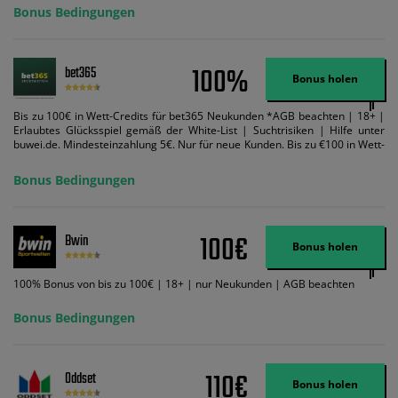
Bonus Bedingungen
100%
bet365
Bonus holen
Bis zu 100€ in Wett-Credits für bet365 Neukunden *AGB beachten | 18+ |
Erlaubtes Glücksspiel gemäß der White-List | Suchtrisiken | Hilfe unter
buwei.de. Mindesteinzahlung 5€. Nur für neue Kunden. Bis zu €100 in Wett-
Credits. Melden Sie sich an, zahlen Sie €5 oder mehr auf Ihr bet365-Konto
ein und wir geben Ihnen die entsprechende qualifizierende Einzahlung in
Bonus Bedingungen
Wett-Credits, wenn Sie qualifizierende Wetten im gleichen Wert platzieren
und diese abgerechnet werden. Mindestquoten, Wett- und
Zahlungsmethoden-Ausnahmen gelten. Gewinne schließen den Einsatz von
Wett-Credits aus. Es gelten die AGB, Zeitlimits und Ausnahmen. Der Bonus-
100€
Bwin
Code VIPANGEBOT kann während der Anmeldung benutzt werden, jedoch
Bonus holen
ändert dies den Angebotsbetrag in keinster Weise.
100% Bonus von bis zu 100€ | 18+ | nur Neukunden | AGB beachten
Bonus Bedingungen
110€
Oddset
Bonus holen