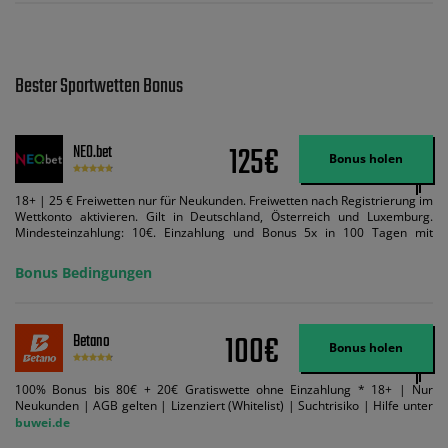
Bester Sportwetten Bonus
125€
NEO.bet
Bonus holen
18+ | 25 € Freiwetten nur für Neukunden. Freiwetten nach Registrierung im
Wettkonto aktivieren. Gilt in Deutschland, Österreich und Luxemburg.
Mindesteinzahlung: 10€. Einzahlung und Bonus 5x in 100 Tagen mit
Mindestquote 1,5 umsetzen. Maximaler Umsatz: Bonusbetrag pro Wette.
Bedingungen können geändert werden. AGB gelten. Lizenziert; Hilfe bei
Bonus Bedingungen
Suchtrisiken: buwei.de.
100€
Betano
Bonus holen
100% Bonus bis 80€ + 20€ Gratiswette ohne Einzahlung * 18+ | Nur
Neukunden | AGB gelten | Lizenziert (Whitelist) | Suchtrisiko | Hilfe unter
buwei.de