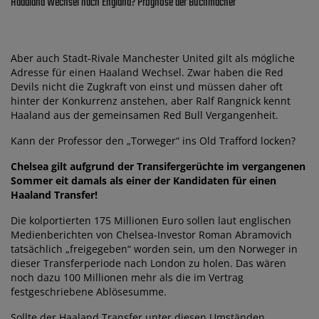
Haaaland Wechsel nach England? Prognose der Buchmacher
Aber auch Stadt-Rivale Manchester United gilt als mögliche
Adresse für einen Haaland Wechsel. Zwar haben die Red
Devils nicht die Zugkraft von einst und müssen daher oft
hinter der Konkurrenz anstehen, aber Ralf Rangnick kennt
Haaland aus der gemeinsamen Red Bull Vergangenheit.
Kann der Professor den „Torweger“ ins Old Trafford locken?
Chelsea gilt aufgrund der Transifergerüchte im vergangenen
Sommer eit damals als einer der Kandidaten für einen
Haaland Transfer!
Die kolportierten 175 Millionen Euro sollen laut englischen
Medienberichten von Chelsea-Investor Roman Abramovich
tatsächlich „freigegeben“ worden sein, um den Norweger in
dieser Transferperiode nach London zu holen. Das wären
noch dazu 100 Millionen mehr als die im Vertrag
festgeschriebene Ablösesumme.
Sollte der Haaland Transfer unter diesen Umständen