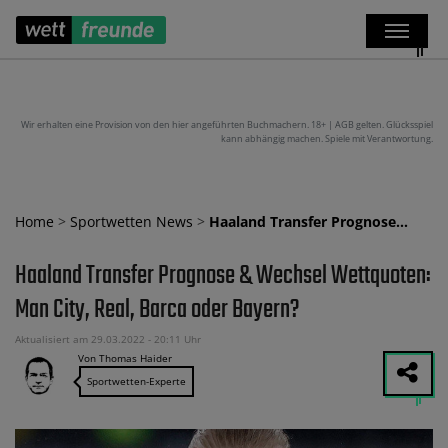
Wir erhalten eine Provision von den hier angeführten Buchmachern. 18+ | AGB gelten. Glücksspiel
kann abhängig machen. Spiele mit Verantwortung.
Home
>
Sportwetten News
>
Haaland Transfer Prognose…
Haaland Transfer Prognose & Wechsel Wettquoten:
Man City, Real, Barca oder Bayern?
Aktualisiert am 29.03.2022 - 20:11 Uhr
Von Thomas Haider
Sportwetten-Experte