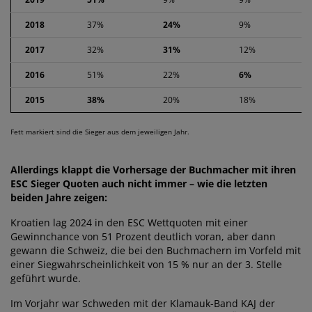
2018
37%
24%
9%
2017
32%
31%
12%
2016
51%
22%
6%
2015
38%
20%
18%
Fett markiert sind die Sieger aus dem jeweiligen Jahr.
Allerdings klappt die Vorhersage der Buchmacher mit ihren
ESC Sieger Quoten auch nicht immer – wie die letzten
beiden Jahre zeigen:
Kroatien lag 2024 in den ESC Wettquoten mit einer
Gewinnchance von 51 Prozent deutlich voran, aber dann
gewann die Schweiz, die bei den Buchmachern im Vorfeld mit
einer Siegwahrscheinlichkeit von 15 % nur an der 3. Stelle
geführt wurde.
Im Vorjahr war Schweden mit der Klamauk-Band KAJ der