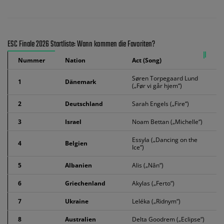
ESC Finale 2026 Startliste: Wann kommen die Favoriten?
Nummer
Nation
Act (Song)
Søren Torpegaard Lund
1
Dänemark
(„Før vi går hjem“)
2
Deutschland
Sarah Engels („Fire“)
3
Israel
Noam Bettan („Michelle“)
Essyla („Dancing on the
4
Belgien
Ice“)
5
Albanien
Alis („Nân“)
6
Griechenland
Akylas („Ferto“)
7
Ukraine
Leléka („Ridnym“)
8
Australien
Delta Goodrem („Eclipse“)