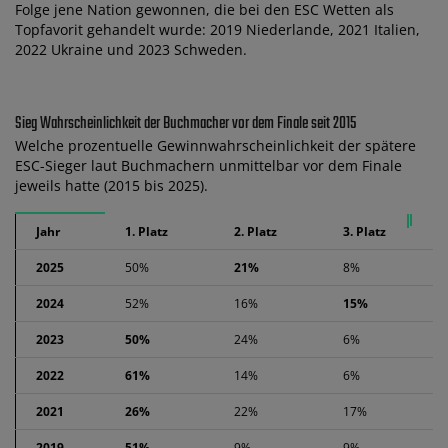
Folge jene Nation gewonnen, die bei den ESC Wetten als
Topfavorit gehandelt wurde: 2019 Niederlande, 2021 Italien,
2022 Ukraine und 2023 Schweden.
Sieg Wahrscheinlichkeit der Buchmacher vor dem Finale seit 2015
Welche prozentuelle Gewinnwahrscheinlichkeit der spätere
ESC-Sieger laut Buchmachern unmittelbar vor dem Finale
jeweils hatte (2015 bis 2025).
Jahr
1. Platz
2. Platz
3. Platz
2025
50%
21%
8%
2024
52%
16%
15%
2023
50%
24%
6%
2022
61%
14%
6%
2021
26%
22%
17%
2019
51%
9%
9%