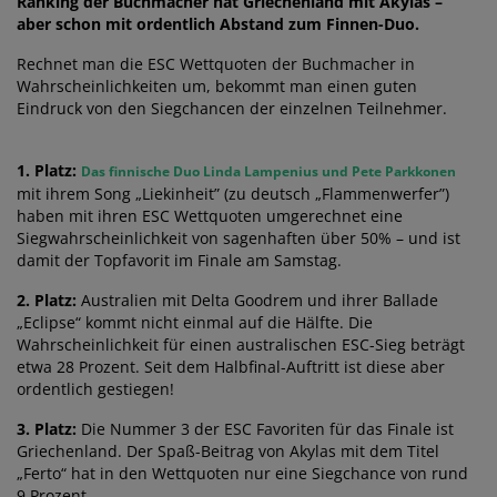
Ranking der Buchmacher hat Griechenland mit Akylas –
aber schon mit ordentlich Abstand zum Finnen-Duo.
Rechnet man die ESC Wettquoten der Buchmacher in
Wahrscheinlichkeiten um, bekommt man einen guten
Eindruck von den Siegchancen der einzelnen Teilnehmer.
1. Platz:
Das finnische Duo Linda Lampenius und Pete Parkkonen
mit ihrem Song „Liekinheit” (zu deutsch „Flammenwerfer”)
haben mit ihren ESC Wettquoten umgerechnet eine
Siegwahrscheinlichkeit von sagenhaften über 50% – und ist
damit der Topfavorit im Finale am Samstag.
2. Platz:
Australien mit Delta Goodrem und ihrer Ballade
„Eclipse“ kommt nicht einmal auf die Hälfte. Die
Wahrscheinlichkeit für einen australischen ESC-Sieg beträgt
etwa 28 Prozent. Seit dem Halbfinal-Auftritt ist diese aber
ordentlich gestiegen!
3. Platz:
Die Nummer 3 der ESC Favoriten für das Finale ist
Griechenland. Der Spaß-Beitrag von Akylas mit dem Titel
„Ferto“ hat in den Wettquoten nur eine Siegchance von rund
9 Prozent.