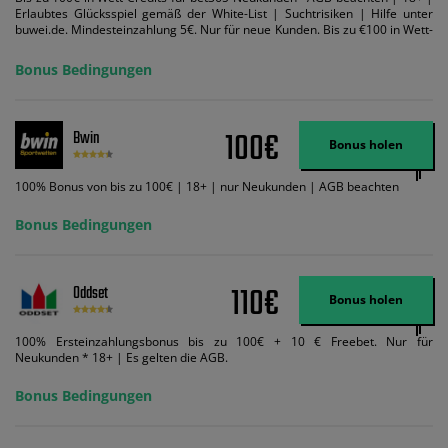
Erlaubtes Glücksspiel gemäß der White-List | Suchtrisiken | Hilfe unter
buwei.de. Mindesteinzahlung 5€. Nur für neue Kunden. Bis zu €100 in Wett-
Credits. Melden Sie sich an, zahlen Sie €5 oder mehr auf Ihr bet365-Konto
ein und wir geben Ihnen die entsprechende qualifizierende Einzahlung in
Bonus Bedingungen
Wett-Credits, wenn Sie qualifizierende Wetten im gleichen Wert platzieren
und diese abgerechnet werden. Mindestquoten, Wett- und
Zahlungsmethoden-Ausnahmen gelten. Gewinne schließen den Einsatz von
Wett-Credits aus. Es gelten die AGB, Zeitlimits und Ausnahmen. Der Bonus-
100€
Bwin
Code VIPANGEBOT kann während der Anmeldung benutzt werden, jedoch
Bonus holen
ändert dies den Angebotsbetrag in keinster Weise.
100% Bonus von bis zu 100€ | 18+ | nur Neukunden | AGB beachten
Bonus Bedingungen
110€
Oddset
Bonus holen
100% Ersteinzahlungsbonus bis zu 100€ + 10 € Freebet. Nur für
Neukunden * 18+ | Es gelten die AGB.
Bonus Bedingungen