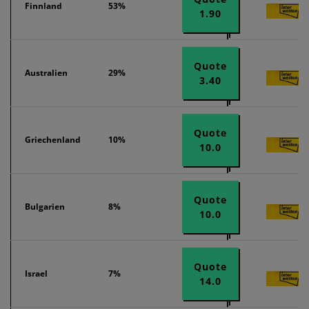
Finnland
53%
1.90
Quote
Australien
29%
3.40
Quote
Griechenland
10%
10.0
Quote
Bulgarien
8%
10.0
Quote
Israel
7%
14.0