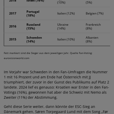
2018
Israel (16%)
(10%)
(5%)
Portugal
2017
Italien (12%)
Belgien (7%)
(18%)
Russland
Ukraine
Frankreich
2016
(15%)
(14%)
(8%)
Schweden
Albanien
2015
Italien (10%)
(14%)
(8%)
Fett markiert sind die Sieger aus dem jeweiligen Jahr. Quelle Fan-Voting:
eurovisionworld.com
Im Vorjahr war Schweden in den Fan-Umfragen die Nummer
1 mit 16 Prozent und am Ende hat Österreich mit JJ
triumphiert, der zuvor in der Gunst des Publikums auf Platz 2
landete. 2024 lief es genauso: Kroatien war Erster in den Fan-
Votings (16%), gewonnen hat aber die Schweiz mit Nemo als
Zweiter (11%) der Abstimmung.
Geht diese Serie weiter, dann könnte der ESC-Sieg an
Dänemark gehen. Søren Torpegaard Lund mit dem Song „Før