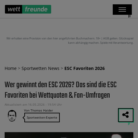
Wir erhalten eine Provision von den hier angeführten Buchmachern. 18+ | AGB gelten. Glücksspiel
kann abhängig machen. Spiele mit Verantwortung.
Home
>
Sportwetten News
>
ESC Favoriten 2026
Wer gewinnt den ESC 2026? Das sind die ESC
Favoriten bei Wettquoten & Fan-Umfragen
Aktualisiert am 16.05.2026 - 19:54 Uhr
Von Thomas Haider
Sportwetten-Experte