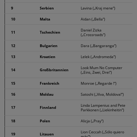
9
Serbien
Lavina („Kraj mene“)
10
Malta
Aidan („Bella“)
Daniel Zizka
11
Tschechien
(„Crossroads“)
12
Bulgarien
Dara („Bangaranga“)
13
Kroatien
Lelek („Andromeda“)
Look Mum No Computer
14
Großbritannien
(„Eins, Zwei, Drei“)
15
Frankreich
Monroe („Regarde !“)
16
Moldau
Satoshi („Viva, Moldova!“)
Linda Lampenius and Pete
17
Finnland
Parkkonen („Liekinheitin“)
18
Polen
Alicja („Pray“)
Lion Ceccah („Sólo quiero
19
Litauen
más“)