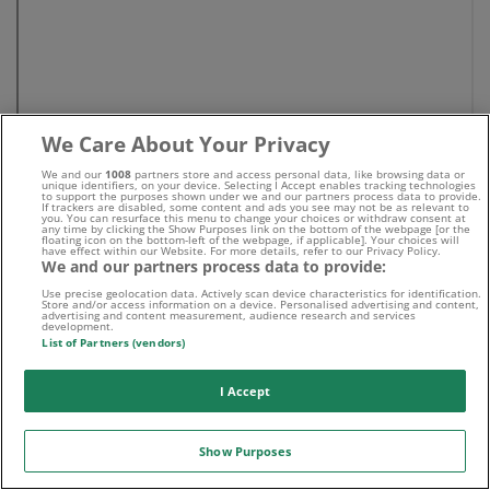
We Care About Your Privacy
We and our
1008
partners store and access personal data, like browsing data or
unique identifiers, on your device. Selecting I Accept enables tracking technologies
to support the purposes shown under we and our partners process data to provide.
If trackers are disabled, some content and ads you see may not be as relevant to
you. You can resurface this menu to change your choices or withdraw consent at
any time by clicking the Show Purposes link on the bottom of the webpage [or the
floating icon on the bottom-left of the webpage, if applicable]. Your choices will
have effect within our Website. For more details, refer to our Privacy Policy.
We and our partners process data to provide:
Use precise geolocation data. Actively scan device characteristics for identification.
Store and/or access information on a device. Personalised advertising and content,
advertising and content measurement, audience research and services
development.
List of Partners (vendors)
I Accept
Show Purposes
Neue Wettfreunde Tipps