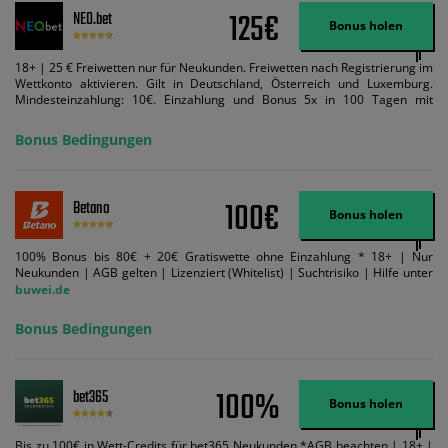
125€
NEO.bet
Bonus holen
18+ | 25 € Freiwetten nur für Neukunden. Freiwetten nach Registrierung im
Wettkonto aktivieren. Gilt in Deutschland, Österreich und Luxemburg.
Mindesteinzahlung: 10€. Einzahlung und Bonus 5x in 100 Tagen mit
Mindestquote 1,5 umsetzen. Maximaler Umsatz: Bonusbetrag pro Wette.
Bedingungen können geändert werden. AGB gelten. Lizenziert; Hilfe bei
Bonus Bedingungen
Suchtrisiken: buwei.de.
100€
Betano
Bonus holen
100% Bonus bis 80€ + 20€ Gratiswette ohne Einzahlung * 18+ | Nur
Neukunden | AGB gelten | Lizenziert (Whitelist) | Suchtrisiko | Hilfe unter
buwei.de
Bonus Bedingungen
100%
bet365
Bonus holen
Bis zu 100€ in Wett-Credits für bet365 Neukunden *AGB beachten | 18+ |