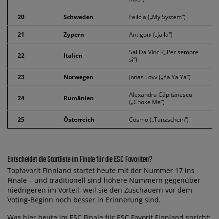
20
Schweden
Felicia („My System“)
21
Zypern
Antigoni („Jalla“)
Sal Da Vinci („Per sempre
22
Italien
sì“)
23
Norwegen
Jonas Lovv („Ya Ya Ya“)
Alexandra Căpitănescu
24
Rumänien
(„Choke Me“)
25
Österreich
Cosmo („Tanzschein“)
Entscheidet die Startliste im Finale für die ESC Favoriten?
Topfavorit Finnland startet heute mit der Nummer 17 ins
Finale – und traditionell sind höhere Nummern gegenüber
niedrigeren im Vorteil, weil sie den Zuschauern vor dem
Voting-Beginn noch besser in Erinnerung sind.
Was hier heute im ESC Finale für ESC Favorit Finnland spricht: